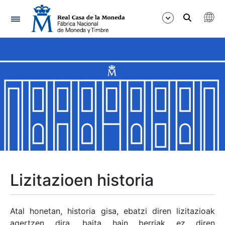
Nabigazioa
Erakutsi/Ezkutatu
Erakutsi/Ezkutatu
Erakutsi/Ezkutatu
Erakutsi/Ezkutatu
Erakutsi/Ezkutatu
Lizitazioen historia
Erakutsi/Ezkutatu
Atal honetan, historia gisa, ebatzi diren lizitazioak
agertzen dira, baita hain berriak ez diren