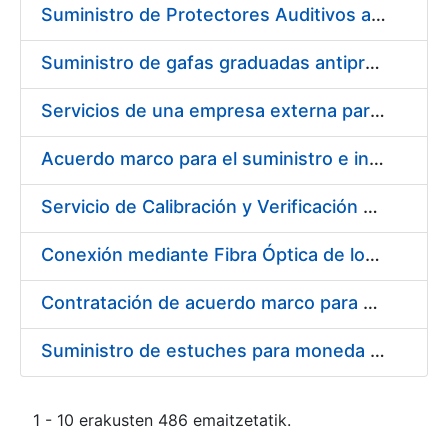
Suministro de Protectores Auditivos a medida para las personas trabajadoras de los Centros de Trabajo de Madrid y Burgos
Suministro de gafas graduadas antiproyecciones para los trabajadores de la FNMT-RCM en los centros de trabajo de Madrid y Burgos
Servicios de una empresa externa para el asesoramiento y resolución de los recursos de alzada que se presentan relacionados con procesos de selección para la FNMT-RCM
Acuerdo marco para el suministro e instalación de persianas, estores y otros complementos
Servicio de Calibración y Verificación Externa de los Equipos de Medición del Servicio de Prevención de la FNMT-RCM
Conexión mediante Fibra Óptica de los Centros de Proceso de Datos (CPDs) de las sedes de la FNMT-RCM de Burgos y Madrid
Contratación de acuerdo marco para el Suministro de Material de Electricidad para la Fábrica Nacional de Moneda y Timbre-Real Casa de la Moneda en su centro de trabajo de Burgos
Suministro de estuches para moneda de 30 €
1 - 10 erakusten 486 emaitzetatik.