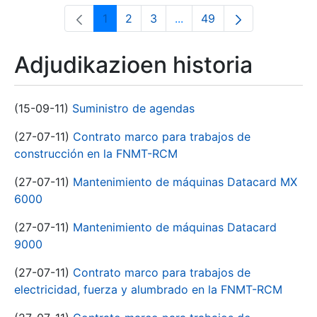
1
2
3
...
49
Orrialdea
Orrialdea
Orrialdea
Intermediate Pages Use T
Orrialdea
Adjudikazioen historia
(15-09-11)
Suministro de agendas
(27-07-11)
Contrato marco para trabajos de
construcción en la FNMT-RCM
(27-07-11)
Mantenimiento de máquinas Datacard MX
6000
(27-07-11)
Mantenimiento de máquinas Datacard
9000
(27-07-11)
Contrato marco para trabajos de
electricidad, fuerza y alumbrado en la FNMT-RCM