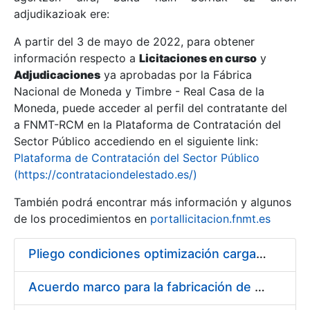
adjudikazioak ere:
A partir del 3 de mayo de 2022, para obtener
Erakutsi/Ezkutatu
información respecto a
Licitaciones en curso
y
Erakutsi/Ezkutatu
Adjudicaciones
ya aprobadas por la Fábrica
Nacional de Moneda y Timbre - Real Casa de la
Erakutsi/Ezkutatu
Moneda, puede acceder al perfil del contratante del
a FNMT-RCM en la Plataforma de Contratación del
Sector Público accediendo en el siguiente link:
Plataforma de Contratación del Sector Público
(https://contrataciondelestado.es/)
También podrá encontrar más información y algunos
de los procedimientos en
portallicitacion.fnmt.es
Pliego condiciones optimización cargas compras firmado
Erakutsi/Ezkutatu
Acuerdo marco para la fabricación de piezas