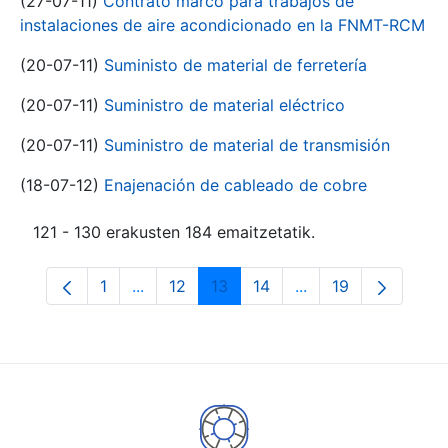
(27-07-11)
Contrato marco para trabajos de
instalaciones de aire acondicionado en la FNMT-RCM
(20-07-11)
Suministo de material de ferretería
(20-07-11)
Suministro de material eléctrico
(20-07-11)
Suministro de material de transmisión
(18-07-12)
Enajenación de cableado de cobre
121 - 130 erakusten 184 emaitzetatik.
1
...
12
13
14
...
19
Orrialdea
Intermediate Pages Use TAB to navigate.
Orrialdea
Orrialdea
Orrialdea
Intermediate Pages
Orrialdea