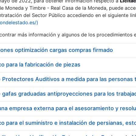
 mayo de 2022, para obtener información respecto a
Licita
de Moneda y Timbre - Real Casa de la Moneda, puede acced
ratación del Sector Público accediendo en el siguiente lin
tu
iondelestado.es/)
tu
ontrar más información y algunos de los procedimientos 
atu
iones optimización cargas compras firmado
 para la fabricación de piezas
tatu
 para el suministro e instalación de persianas, es