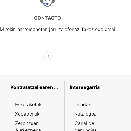
CONTACTO
rekin harremanetan jarri telefonoz, faxez edo email
Kontratatzailearen profila
Interesgarria
Eskuraketak
Dendak
Xedapenak
Katalogoa
Zerbitzuen
Canal de
Aurkezpena
denuncias