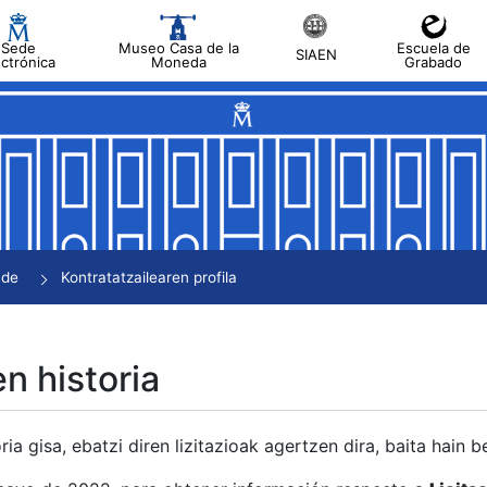
Sede
Museo Casa de la
Escuela de
SIAEN
ectrónica
Moneda
Grabado
tatu
tatu
tatu
tatu
nde
Kontratatzailearen profila
tatu
en historia
ria gisa, ebatzi diren lizitazioak agertzen dira, baita hain 
tu