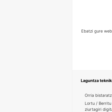
Ebatzi gure web
Laguntza tekni
Orria bistarat
Lortu / Berritu
ziurtagiri digit