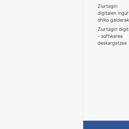
Ziurtagiri
digitalen ingu
ohiko galderak
Ziurtagiri digi
- softwarea
deskargatzea