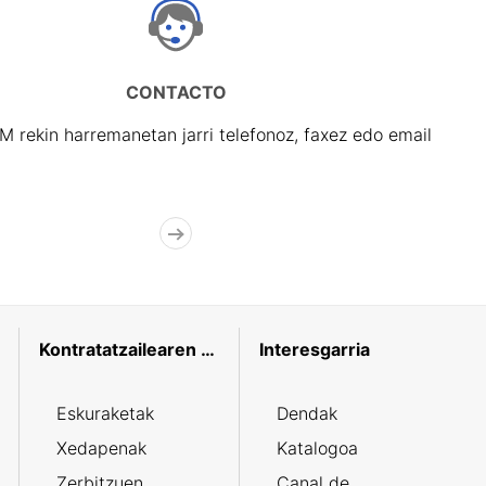
CONTACTO
rekin harremanetan jarri telefonoz, faxez edo email
Kontratatzailearen profila
Interesgarria
Eskuraketak
Dendak
Xedapenak
Katalogoa
Zerbitzuen
Canal de