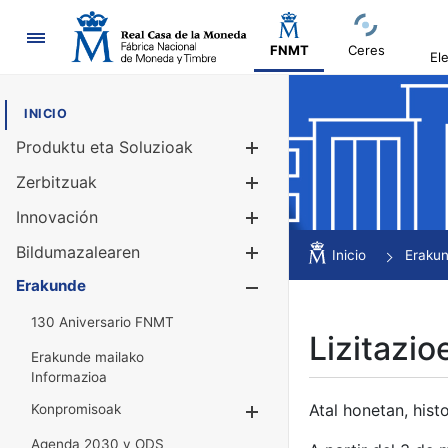
Nabigazioa
FNMT
Ceres
El
INICIO
Produktu eta Soluzioak
Erakutsi/Ezku
Zerbitzuak
Erakutsi/Ezku
Innovación
Erakutsi/Ezku
Bildumazalearen
Erakutsi/Ezku
Inicio
Eraku
Erakunde
Erakutsi/Ezku
130 Aniversario FNMT
Lizitazio
Erakunde mailako
Informazioa
Atal honetan, histo
Konpromisoak
Erakutsi/Ezkuta
Agenda 2030 y ODS