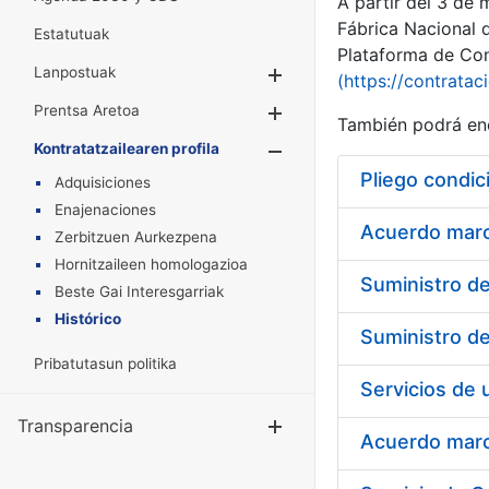
A partir del 3 de
Fábrica Nacional 
Estatutuak
Plataforma de Cont
Lanpostuak
Erakutsi/Ezkuta
(https://contratac
Prentsa Aretoa
Erakutsi/Ezkuta
También podrá enc
Kontratatzailearen profila
Erakutsi/Ezkut
Pliego condic
Adquisiciones
Enajenaciones
Acuerdo marco
Zerbitzuen Aurkezpena
Hornitzaileen homologazioa
Beste Gai Interesgarriak
Histórico
Pribatutasun politika
Transparencia
Erakutsi/Ezku
Acuerdo marco