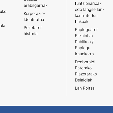
funtzionarioak
erabilgarriak
edo langile lan-
ruko
Korporazio-
kontratudun
Identitatea
finkoak
tala
Pezetaren
Enpleguaren
historia
Eskaintza
Publikoa /
Enplegu
Iraunkorra
Denboraldi
Baterako
Plazetarako
Deialdiak
Lan Poltsa