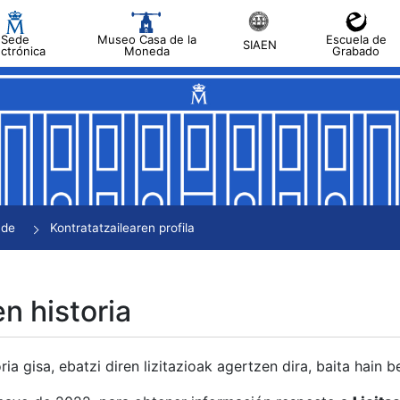
Sede
Museo Casa de la
Escuela de
SIAEN
ectrónica
Moneda
Grabado
tatu
tatu
tatu
tatu
nde
Kontratatzailearen profila
tatu
en historia
ria gisa, ebatzi diren lizitazioak agertzen dira, baita hain 
tu