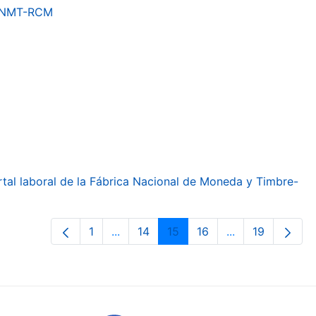
a FNMT-RCM
ortal laboral de la Fábrica Nacional de Moneda y Timbre-
1
...
14
15
16
...
19
Orrialdea
Intermediate Pages Use TAB to navig
Orrialdea
Orrialdea
Orrialdea
Intermediate Pa
Orrialdea