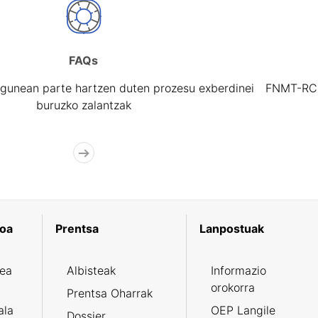
FAQs
gunean parte hartzen duten prozesu exberdinei
FNMT-RCM 
buruzko zalantzak
koa
Prentsa
Lanpostuak
zea
Albisteak
Informazio
orokorra
Prentsa Oharrak
ala
OEP Langile
Dossier