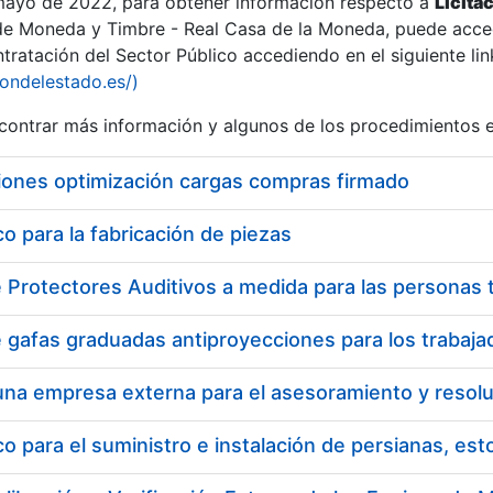
 mayo de 2022, para obtener información respecto a
Licita
de Moneda y Timbre - Real Casa de la Moneda, puede acced
ratación del Sector Público accediendo en el siguiente lin
tu
iondelestado.es/)
tu
ontrar más información y algunos de los procedimientos 
atu
iones optimización cargas compras firmado
 para la fabricación de piezas
tatu
 para el suministro e instalación de persianas, es