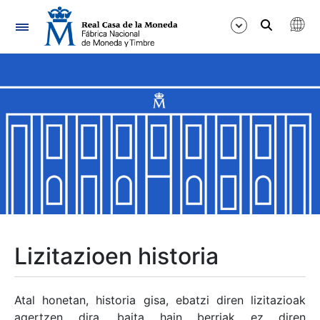
Nabigazioa
Erakutsi/Ezkutatu
Erakutsi/Ezkutatu
Erakutsi/Ezkutatu
Erakutsi/Ezkutatu
Erakutsi/Ezkutatu
Lizitazioen historia
Erakutsi/Ezkutatu
Atal honetan, historia gisa, ebatzi diren lizitazioak
agertzen dira, baita hain berriak ez diren