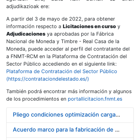
adjudikazioak ere:
A partir del 3 de mayo de 2022, para obtener
Erakutsi/Ezkutatu
información respecto a
Licitaciones en curso
y
Erakutsi/Ezkutatu
Adjudicaciones
ya aprobadas por la Fábrica
Nacional de Moneda y Timbre - Real Casa de la
Erakutsi/Ezkutatu
Moneda, puede acceder al perfil del contratante del
a FNMT-RCM en la Plataforma de Contratación del
Sector Público accediendo en el siguiente link:
Plataforma de Contratación del Sector Público
(https://contrataciondelestado.es/)
También podrá encontrar más información y algunos
de los procedimientos en
portallicitacion.fnmt.es
Pliego condiciones optimización cargas compras firmado
Erakutsi/Ezkutatu
Acuerdo marco para la fabricación de piezas