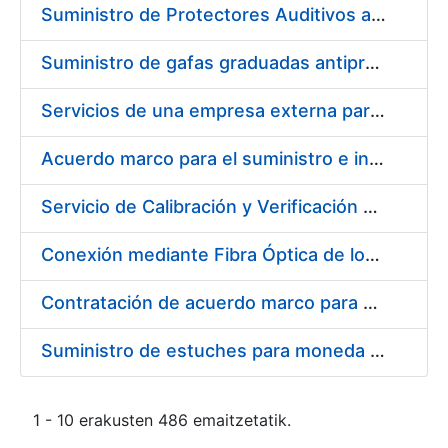
Suministro de Protectores Auditivos a medida para las personas trabajadoras de los Centros de Trabajo de Madrid y Burgos
Suministro de gafas graduadas antiproyecciones para los trabajadores de la FNMT-RCM en los centros de trabajo de Madrid y Burgos
Servicios de una empresa externa para el asesoramiento y resolución de los recursos de alzada que se presentan relacionados con procesos de selección para la FNMT-RCM
Acuerdo marco para el suministro e instalación de persianas, estores y otros complementos
Servicio de Calibración y Verificación Externa de los Equipos de Medición del Servicio de Prevención de la FNMT-RCM
Conexión mediante Fibra Óptica de los Centros de Proceso de Datos (CPDs) de las sedes de la FNMT-RCM de Burgos y Madrid
Contratación de acuerdo marco para el Suministro de Material de Electricidad para la Fábrica Nacional de Moneda y Timbre-Real Casa de la Moneda en su centro de trabajo de Burgos
Suministro de estuches para moneda de 30 €
1 - 10 erakusten 486 emaitzetatik.