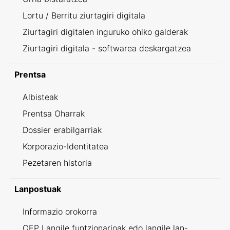
Lortu / Berritu ziurtagiri digitala
Ziurtagiri digitalen inguruko ohiko galderak
Ziurtagiri digitala - softwarea deskargatzea
Prentsa
Albisteak
Prentsa Oharrak
Dossier erabilgarriak
Korporazio-Identitatea
Pezetaren historia
Lanpostuak
Informazio orokorra
OEP Langile funtzionarioak edo langile lan-