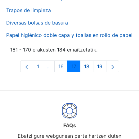
Trapos de limpieza
Diversas bolsas de basura
Papel higiénico doble capa y toallas en rollo de papel
161 - 170 erakusten 184 emaitzetatik.
1
...
16
17
18
19
Orrialdea
Intermediate Pages Use TAB to naviga
Orrialdea
Orrialdea
Orrialdea
Orrialdea
FAQs
Ebatzi gure webgunean parte hartzen duten