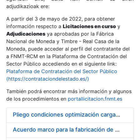
adjudikazioak ere:
A partir del 3 de mayo de 2022, para obtener
Erakutsi/Ezkutatu
información respecto a
Licitaciones en curso
y
Erakutsi/Ezkutatu
Adjudicaciones
ya aprobadas por la Fábrica
Nacional de Moneda y Timbre - Real Casa de la
Erakutsi/Ezkutatu
Moneda, puede acceder al perfil del contratante del
a FNMT-RCM en la Plataforma de Contratación del
Sector Público accediendo en el siguiente link:
Plataforma de Contratación del Sector Público
(https://contrataciondelestado.es/)
También podrá encontrar más información y algunos
de los procedimientos en
portallicitacion.fnmt.es
Pliego condiciones optimización cargas compras firmado
Erakutsi/Ezkutatu
Acuerdo marco para la fabricación de piezas