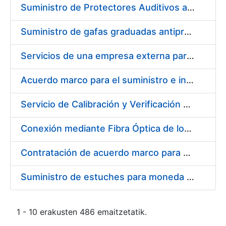
Suministro de Protectores Auditivos a medida para las personas trabajadoras de los Centros de Trabajo de Madrid y Burgos
Suministro de gafas graduadas antiproyecciones para los trabajadores de la FNMT-RCM en los centros de trabajo de Madrid y Burgos
Servicios de una empresa externa para el asesoramiento y resolución de los recursos de alzada que se presentan relacionados con procesos de selección para la FNMT-RCM
Acuerdo marco para el suministro e instalación de persianas, estores y otros complementos
Servicio de Calibración y Verificación Externa de los Equipos de Medición del Servicio de Prevención de la FNMT-RCM
Conexión mediante Fibra Óptica de los Centros de Proceso de Datos (CPDs) de las sedes de la FNMT-RCM de Burgos y Madrid
Contratación de acuerdo marco para el Suministro de Material de Electricidad para la Fábrica Nacional de Moneda y Timbre-Real Casa de la Moneda en su centro de trabajo de Burgos
Suministro de estuches para moneda de 30 €
1 - 10 erakusten 486 emaitzetatik.