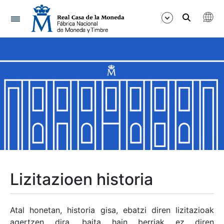
Nabigazioa
Erakutsi/Ezkutatu
Erakutsi/Ezkutatu
Erakutsi/Ezkutatu
Erakutsi/Ezkutatu
Erakutsi/Ezkutatu
Lizitazioen historia
Erakutsi/Ezkutatu
Atal honetan, historia gisa, ebatzi diren lizitazioak
agertzen dira, baita hain berriak ez diren