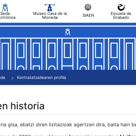
Sede
Museo Casa de la
Escuela de
SIAEN
ectrónica
Moneda
Grabado
tatu
tatu
tatu
tatu
nde
Kontratatzailearen profila
tatu
en historia
ria gisa, ebatzi diren lizitazioak agertzen dira, baita hain 
tu