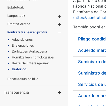
A partir del 3 de
Fábrica Nacional 
Estatutuak
Plataforma de Cont
Lanpostuak
Erakutsi/Ezkuta
(https://contratac
Prentsa Aretoa
Erakutsi/Ezkuta
También podrá enc
Kontratatzailearen profila
Erakutsi/Ezkut
Pliego condic
Adquisiciones
Enajenaciones
Acuerdo marco
Zerbitzuen Aurkezpena
Hornitzaileen homologazioa
Beste Gai Interesgarriak
Histórico
Pribatutasun politika
Transparencia
Erakutsi/Ezku
Acuerdo marco