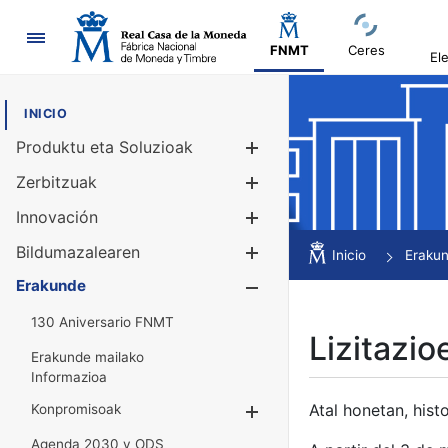
Nabigazioa
FNMT
Ceres
El
INICIO
Produktu eta Soluzioak
Erakutsi/Ezku
Zerbitzuak
Erakutsi/Ezku
Innovación
Erakutsi/Ezku
Bildumazalearen
Erakutsi/Ezku
Inicio
Eraku
Erakunde
Erakutsi/Ezku
130 Aniversario FNMT
Lizitazio
Erakunde mailako
Informazioa
Atal honetan, histo
Konpromisoak
Erakutsi/Ezkuta
Agenda 2030 y ODS