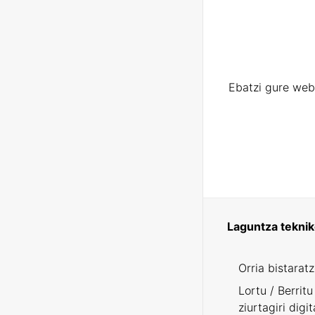
Ebatzi gure web
Laguntza tekni
Orria bistarat
Lortu / Berritu
ziurtagiri digit