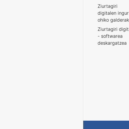
Ziurtagiri
digitalen ingu
ohiko galderak
Ziurtagiri digi
- softwarea
deskargatzea