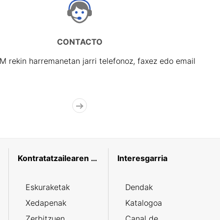
CONTACTO
rekin harremanetan jarri telefonoz, faxez edo email
Kontratatzailearen profila
Interesgarria
Eskuraketak
Dendak
Xedapenak
Katalogoa
Zerbitzuen
Canal de