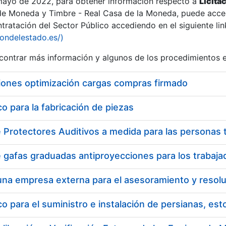
 mayo de 2022, para obtener información respecto a
Licita
de Moneda y Timbre - Real Casa de la Moneda, puede acced
ratación del Sector Público accediendo en el siguiente lin
tu
iondelestado.es/)
tu
ontrar más información y algunos de los procedimientos 
atu
iones optimización cargas compras firmado
 para la fabricación de piezas
tatu
 para el suministro e instalación de persianas, es