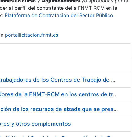
ciones en curso
y
Adjudicaciones
ya aprobadas por la
er al perfil del contratante del a FNMT-RCM en la
k:
Plataforma de Contratación del Sector Público
en
portallicitacion.fnmt.es
Suministro de Protectores Auditivos a medida para las personas trabajadoras de los Centros de Trabajo de Madrid y Burgos
Suministro de gafas graduadas antiproyecciones para los trabajadores de la FNMT-RCM en los centros de trabajo de Madrid y Burgos
Servicios de una empresa externa para el asesoramiento y resolución de los recursos de alzada que se presentan relacionados con procesos de selección para la FNMT-RCM
tores y otros complementos