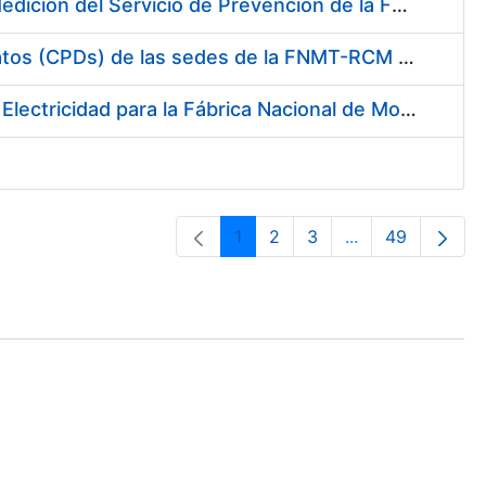
Servicio de Calibración y Verificación Externa de los Equipos de Medición del Servicio de Prevención de la FNMT-RCM
Conexión mediante Fibra Óptica de los Centros de Proceso de Datos (CPDs) de las sedes de la FNMT-RCM de Burgos y Madrid
Contratación de acuerdo marco para el Suministro de Material de Electricidad para la Fábrica Nacional de Moneda y Timbre-Real Casa de la Moneda en su centro de trabajo de Burgos
1
2
3
...
49
Orrialdea
Orrialdea
Orrialdea
Intermediate Pa
Orrialdea