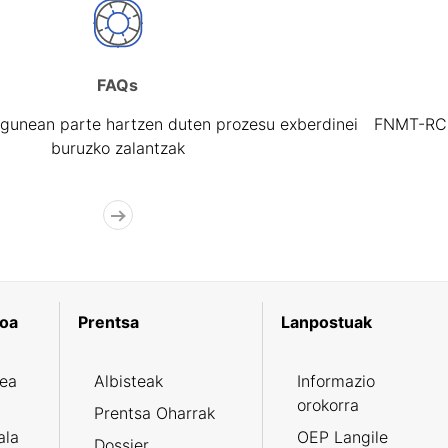
FAQs
gunean parte hartzen duten prozesu exberdinei
FNMT-RCM 
buruzko zalantzak
koa
Prentsa
Lanpostuak
zea
Albisteak
Informazio
orokorra
Prentsa Oharrak
ala
OEP Langile
Dossier