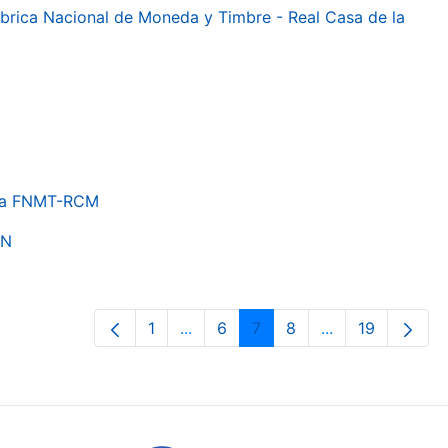
 Fábrica Nacional de Moneda y Timbre - Real Casa de la
e la FNMT-RCM
ON
1
...
6
7
8
...
19
Orrialdea
Intermediate Pages Use TAB to nav
Orrialdea
Orrialdea
Orrialdea
Intermediate Pa
Orrialdea