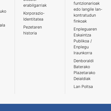
funtzionarioak
erabilgarriak
edo langile lan-
ruko
Korporazio-
kontratudun
Identitatea
finkoak
tala
Pezetaren
Enpleguaren
historia
Eskaintza
Publikoa /
Enplegu
Iraunkorra
Denboraldi
Baterako
Plazetarako
Deialdiak
Lan Poltsa