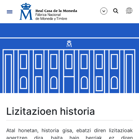
Nabigazioa
Erakutsi/Ezkutatu
Erakutsi/Ezkutatu
Erakutsi/Ezkutatu
Erakutsi/Ezkutatu
Erakutsi/Ezkutatu
Lizitazioen historia
Erakutsi/Ezkutatu
Atal honetan, historia gisa, ebatzi diren lizitazioak
agertzen dira, baita hain berriak ez diren