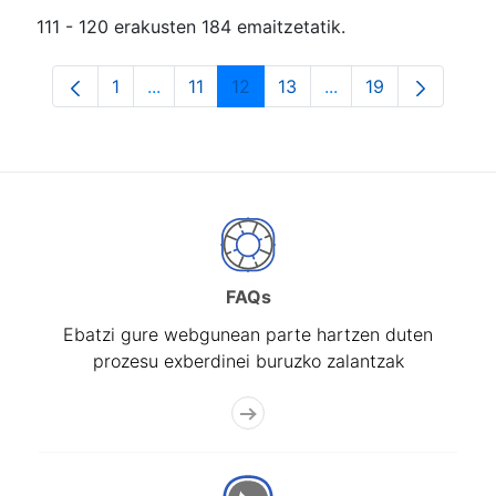
111 - 120 erakusten 184 emaitzetatik.
1
...
11
12
13
...
19
Orrialdea
Intermediate Pages Use TAB to navigate.
Orrialdea
Orrialdea
Orrialdea
Intermediate Pages
Orrialdea
FAQs
Ebatzi gure webgunean parte hartzen duten
prozesu exberdinei buruzko zalantzak