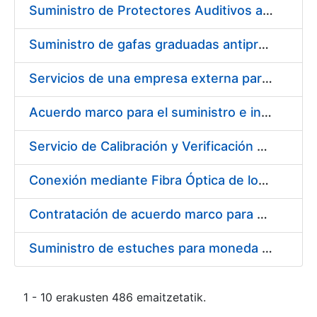
Suministro de Protectores Auditivos a medida para las personas trabajadoras de los Centros de Trabajo de Madrid y Burgos
Suministro de gafas graduadas antiproyecciones para los trabajadores de la FNMT-RCM en los centros de trabajo de Madrid y Burgos
Servicios de una empresa externa para el asesoramiento y resolución de los recursos de alzada que se presentan relacionados con procesos de selección para la FNMT-RCM
Acuerdo marco para el suministro e instalación de persianas, estores y otros complementos
Servicio de Calibración y Verificación Externa de los Equipos de Medición del Servicio de Prevención de la FNMT-RCM
Conexión mediante Fibra Óptica de los Centros de Proceso de Datos (CPDs) de las sedes de la FNMT-RCM de Burgos y Madrid
Contratación de acuerdo marco para el Suministro de Material de Electricidad para la Fábrica Nacional de Moneda y Timbre-Real Casa de la Moneda en su centro de trabajo de Burgos
Suministro de estuches para moneda de 30 €
1 - 10 erakusten 486 emaitzetatik.