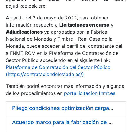
adjudikazioak ere:
A partir del 3 de mayo de 2022, para obtener
Erakutsi/Ezkutatu
información respecto a
Licitaciones en curso
y
Erakutsi/Ezkutatu
Adjudicaciones
ya aprobadas por la Fábrica
Nacional de Moneda y Timbre - Real Casa de la
Erakutsi/Ezkutatu
Moneda, puede acceder al perfil del contratante del
a FNMT-RCM en la Plataforma de Contratación del
Sector Público accediendo en el siguiente link:
Plataforma de Contratación del Sector Público
(https://contrataciondelestado.es/)
También podrá encontrar más información y algunos
de los procedimientos en
portallicitacion.fnmt.es
Pliego condiciones optimización cargas compras firmado
Erakutsi/Ezkutatu
Acuerdo marco para la fabricación de piezas