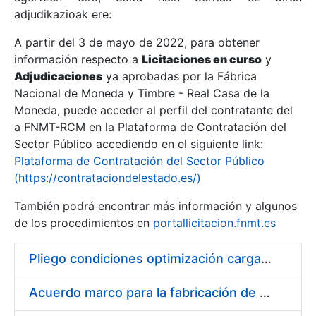
adjudikazioak ere:
A partir del 3 de mayo de 2022, para obtener
Erakutsi/Ezkutatu
información respecto a
Licitaciones en curso
y
Erakutsi/Ezkutatu
Adjudicaciones
ya aprobadas por la Fábrica
Nacional de Moneda y Timbre - Real Casa de la
Erakutsi/Ezkutatu
Moneda, puede acceder al perfil del contratante del
a FNMT-RCM en la Plataforma de Contratación del
Sector Público accediendo en el siguiente link:
Plataforma de Contratación del Sector Público
(https://contrataciondelestado.es/)
También podrá encontrar más información y algunos
de los procedimientos en
portallicitacion.fnmt.es
Pliego condiciones optimización cargas compras firmado
Erakutsi/Ezkutatu
Acuerdo marco para la fabricación de piezas