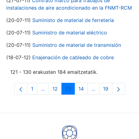
(27-07-11)
Contrato marco para trabajos de
instalaciones de aire acondicionado en la FNMT-RCM
(20-07-11)
Suministo de material de ferretería
(20-07-11)
Suministro de material eléctrico
(20-07-11)
Suministro de material de transmisión
(18-07-12)
Enajenación de cableado de cobre
121 - 130 erakusten 184 emaitzetatik.
1
...
12
13
14
...
19
Orrialdea
Intermediate Pages Use TAB to navigate.
Orrialdea
Orrialdea
Orrialdea
Intermediate Pages
Orrialdea