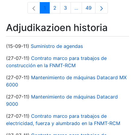
1
2
3
...
49
Orrialdea
Orrialdea
Orrialdea
Intermediate Pages Use T
Orrialdea
Adjudikazioen historia
(15-09-11)
Suministro de agendas
(27-07-11)
Contrato marco para trabajos de
construcción en la FNMT-RCM
(27-07-11)
Mantenimiento de máquinas Datacard MX
6000
(27-07-11)
Mantenimiento de máquinas Datacard
9000
(27-07-11)
Contrato marco para trabajos de
electricidad, fuerza y alumbrado en la FNMT-RCM