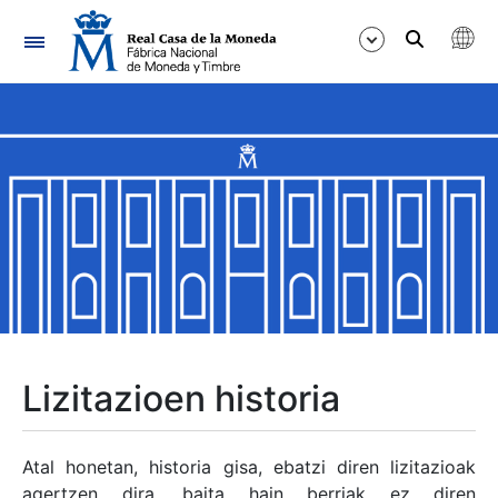
Nabigazioa
Erakutsi/Ezkutatu
Erakutsi/Ezkutatu
Erakutsi/Ezkutatu
Erakutsi/Ezkutatu
Erakutsi/Ezkutatu
Lizitazioen historia
Erakutsi/Ezkutatu
Atal honetan, historia gisa, ebatzi diren lizitazioak
agertzen dira, baita hain berriak ez diren