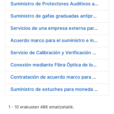
Suministro de Protectores Auditivos a medida para las personas trabajadoras de los Centros de Trabajo de Madrid y Burgos
Suministro de gafas graduadas antiproyecciones para los trabajadores de la FNMT-RCM en los centros de trabajo de Madrid y Burgos
Servicios de una empresa externa para el asesoramiento y resolución de los recursos de alzada que se presentan relacionados con procesos de selección para la FNMT-RCM
Acuerdo marco para el suministro e instalación de persianas, estores y otros complementos
Servicio de Calibración y Verificación Externa de los Equipos de Medición del Servicio de Prevención de la FNMT-RCM
Conexión mediante Fibra Óptica de los Centros de Proceso de Datos (CPDs) de las sedes de la FNMT-RCM de Burgos y Madrid
Contratación de acuerdo marco para el Suministro de Material de Electricidad para la Fábrica Nacional de Moneda y Timbre-Real Casa de la Moneda en su centro de trabajo de Burgos
Suministro de estuches para moneda de 30 €
1 - 10 erakusten 486 emaitzetatik.