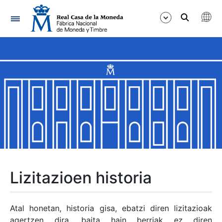
Nabigazioa
Erakutsi/Ezkutatu
Erakutsi/Ezkutatu
Erakutsi/Ezkutatu
Erakutsi/Ezkutatu
Erakutsi/Ezkutatu
Lizitazioen historia
Erakutsi/Ezkutatu
Atal honetan, historia gisa, ebatzi diren lizitazioak
agertzen dira, baita hain berriak ez diren