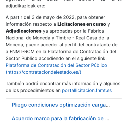
adjudikazioak ere:
A partir del 3 de mayo de 2022, para obtener
Erakutsi/Ezkutatu
información respecto a
Licitaciones en curso
y
Erakutsi/Ezkutatu
Adjudicaciones
ya aprobadas por la Fábrica
Nacional de Moneda y Timbre - Real Casa de la
Erakutsi/Ezkutatu
Moneda, puede acceder al perfil del contratante del
a FNMT-RCM en la Plataforma de Contratación del
Sector Público accediendo en el siguiente link:
Plataforma de Contratación del Sector Público
(https://contrataciondelestado.es/)
También podrá encontrar más información y algunos
de los procedimientos en
portallicitacion.fnmt.es
Pliego condiciones optimización cargas compras firmado
Erakutsi/Ezkutatu
Acuerdo marco para la fabricación de piezas