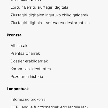
Lortu / Berritu ziurtagiri digitala
Ziurtagiri digitalen inguruko ohiko galderak
Ziurtagiri digitala - softwarea deskargatzea
Prentsa
Albisteak
Prentsa Oharrak
Dossier erabilgarriak
Korporazio-Identitatea
Pezetaren historia
Lanpostuak
Informazio orokorra
OEP Langile funtzionarioak edo langile lan-