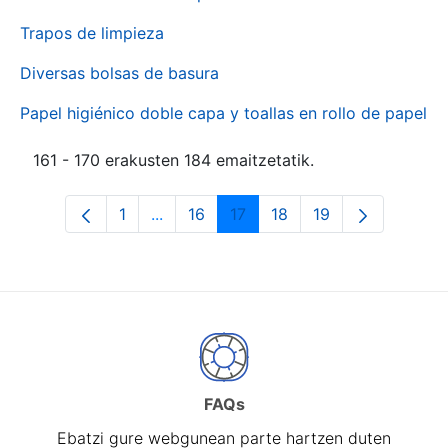
Trapos de limpieza
Diversas bolsas de basura
Papel higiénico doble capa y toallas en rollo de papel
161 - 170 erakusten 184 emaitzetatik.
1
...
16
17
18
19
Orrialdea
Intermediate Pages Use TAB to naviga
Orrialdea
Orrialdea
Orrialdea
Orrialdea
FAQs
Ebatzi gure webgunean parte hartzen duten