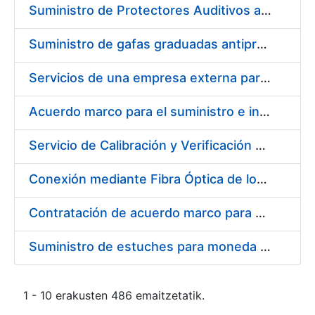
Suministro de Protectores Auditivos a medida para las personas trabajadoras de los Centros de Trabajo de Madrid y Burgos
Suministro de gafas graduadas antiproyecciones para los trabajadores de la FNMT-RCM en los centros de trabajo de Madrid y Burgos
Servicios de una empresa externa para el asesoramiento y resolución de los recursos de alzada que se presentan relacionados con procesos de selección para la FNMT-RCM
Acuerdo marco para el suministro e instalación de persianas, estores y otros complementos
Servicio de Calibración y Verificación Externa de los Equipos de Medición del Servicio de Prevención de la FNMT-RCM
Conexión mediante Fibra Óptica de los Centros de Proceso de Datos (CPDs) de las sedes de la FNMT-RCM de Burgos y Madrid
Contratación de acuerdo marco para el Suministro de Material de Electricidad para la Fábrica Nacional de Moneda y Timbre-Real Casa de la Moneda en su centro de trabajo de Burgos
Suministro de estuches para moneda de 30 €
1 - 10 erakusten 486 emaitzetatik.