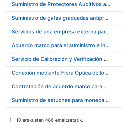
Suministro de Protectores Auditivos a medida para las personas trabajadoras de los Centros de Trabajo de Madrid y Burgos
Suministro de gafas graduadas antiproyecciones para los trabajadores de la FNMT-RCM en los centros de trabajo de Madrid y Burgos
Servicios de una empresa externa para el asesoramiento y resolución de los recursos de alzada que se presentan relacionados con procesos de selección para la FNMT-RCM
Acuerdo marco para el suministro e instalación de persianas, estores y otros complementos
Servicio de Calibración y Verificación Externa de los Equipos de Medición del Servicio de Prevención de la FNMT-RCM
Conexión mediante Fibra Óptica de los Centros de Proceso de Datos (CPDs) de las sedes de la FNMT-RCM de Burgos y Madrid
Contratación de acuerdo marco para el Suministro de Material de Electricidad para la Fábrica Nacional de Moneda y Timbre-Real Casa de la Moneda en su centro de trabajo de Burgos
Suministro de estuches para moneda de 30 €
1 - 10 erakusten 486 emaitzetatik.