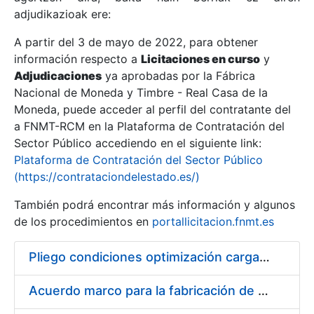
adjudikazioak ere:
A partir del 3 de mayo de 2022, para obtener
Erakutsi/Ezkutatu
información respecto a
Licitaciones en curso
y
Erakutsi/Ezkutatu
Adjudicaciones
ya aprobadas por la Fábrica
Nacional de Moneda y Timbre - Real Casa de la
Erakutsi/Ezkutatu
Moneda, puede acceder al perfil del contratante del
a FNMT-RCM en la Plataforma de Contratación del
Sector Público accediendo en el siguiente link:
Plataforma de Contratación del Sector Público
(https://contrataciondelestado.es/)
También podrá encontrar más información y algunos
de los procedimientos en
portallicitacion.fnmt.es
Pliego condiciones optimización cargas compras firmado
Erakutsi/Ezkutatu
Acuerdo marco para la fabricación de piezas