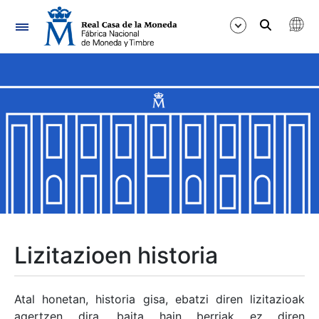
Nabigazioa
Erakutsi/Ezkutatu
Erakutsi/Ezkutatu
Erakutsi/Ezkutatu
Erakutsi/Ezkutatu
Erakutsi/Ezkutatu
Lizitazioen historia
Erakutsi/Ezkutatu
Atal honetan, historia gisa, ebatzi diren lizitazioak
agertzen dira, baita hain berriak ez diren