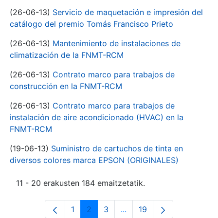
(26-06-13)
Servicio de maquetación e impresión del
catálogo del premio Tomás Francisco Prieto
(26-06-13)
Mantenimiento de instalaciones de
climatización de la FNMT-RCM
(26-06-13)
Contrato marco para trabajos de
construcción en la FNMT-RCM
(26-06-13)
Contrato marco para trabajos de
instalación de aire acondicionado (HVAC) en la
FNMT-RCM
(19-06-13)
Suministro de cartuchos de tinta en
diversos colores marca EPSON (ORIGINALES)
11 - 20 erakusten 184 emaitzetatik.
1
2
3
...
19
Orrialdea
Orrialdea
Orrialdea
Intermediate Pages Use T
Orrialdea