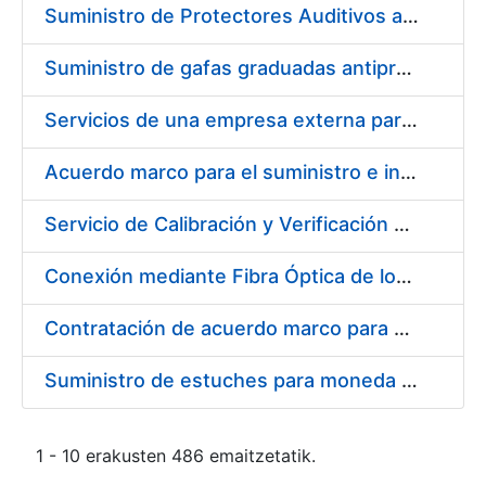
Suministro de Protectores Auditivos a medida para las personas trabajadoras de los Centros de Trabajo de Madrid y Burgos
Suministro de gafas graduadas antiproyecciones para los trabajadores de la FNMT-RCM en los centros de trabajo de Madrid y Burgos
Servicios de una empresa externa para el asesoramiento y resolución de los recursos de alzada que se presentan relacionados con procesos de selección para la FNMT-RCM
Acuerdo marco para el suministro e instalación de persianas, estores y otros complementos
Servicio de Calibración y Verificación Externa de los Equipos de Medición del Servicio de Prevención de la FNMT-RCM
Conexión mediante Fibra Óptica de los Centros de Proceso de Datos (CPDs) de las sedes de la FNMT-RCM de Burgos y Madrid
Contratación de acuerdo marco para el Suministro de Material de Electricidad para la Fábrica Nacional de Moneda y Timbre-Real Casa de la Moneda en su centro de trabajo de Burgos
Suministro de estuches para moneda de 30 €
1 - 10 erakusten 486 emaitzetatik.