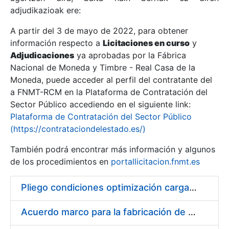
adjudikazioak ere:
A partir del 3 de mayo de 2022, para obtener
Erakutsi/Ezkutatu
información respecto a
Licitaciones en curso
y
Erakutsi/Ezkutatu
Adjudicaciones
ya aprobadas por la Fábrica
Nacional de Moneda y Timbre - Real Casa de la
Erakutsi/Ezkutatu
Moneda, puede acceder al perfil del contratante del
a FNMT-RCM en la Plataforma de Contratación del
Sector Público accediendo en el siguiente link:
Plataforma de Contratación del Sector Público
(https://contrataciondelestado.es/)
También podrá encontrar más información y algunos
de los procedimientos en
portallicitacion.fnmt.es
Pliego condiciones optimización cargas compras firmado
Erakutsi/Ezkutatu
Acuerdo marco para la fabricación de piezas