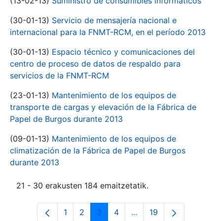
(13-02-13)
Suministro de consumibles informáticos
(30-01-13)
Servicio de mensajería nacional e
internacional para la FNMT-RCM, en el período 2013
(30-01-13)
Espacio técnico y comunicaciones del
centro de proceso de datos de respaldo para
servicios de la FNMT-RCM
(23-01-13)
Mantenimiento de los equipos de
transporte de cargas y elevación de la Fábrica de
Papel de Burgos durante 2013
(09-01-13)
Mantenimiento de los equipos de
climatización de la Fábrica de Papel de Burgos
durante 2013
21 - 30 erakusten 184 emaitzetatik.
1
2
3
4
...
19
Orrialdea
Orrialdea
Orrialdea
Orrialdea
Intermediate Pages Use
Orrialdea