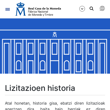
Nabigazioa
Erakutsi/Ezkutatu
Erakutsi/Ezkutatu
Erakutsi/Ezkutatu
Erakutsi/Ezkutatu
Erakutsi/Ezkutatu
Lizitazioen historia
Erakutsi/Ezkutatu
Atal honetan, historia gisa, ebatzi diren lizitazioak
agertzen dira, baita hain berriak ez diren