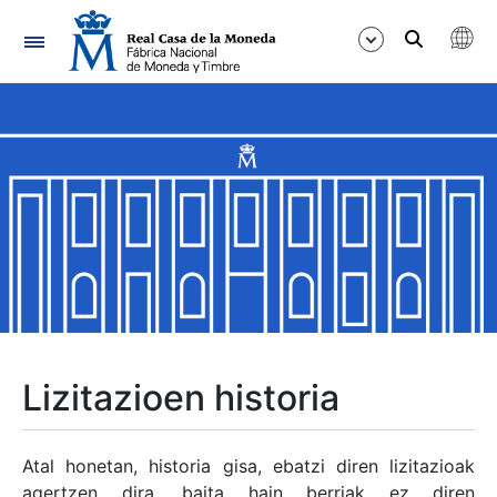
Nabigazioa
Erakutsi/Ezkutatu
Erakutsi/Ezkutatu
Erakutsi/Ezkutatu
Erakutsi/Ezkutatu
Erakutsi/Ezkutatu
Lizitazioen historia
Erakutsi/Ezkutatu
Atal honetan, historia gisa, ebatzi diren lizitazioak
agertzen dira, baita hain berriak ez diren