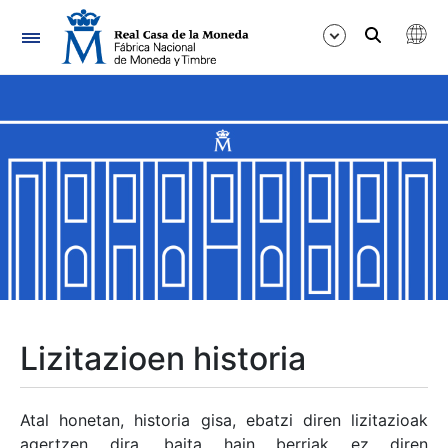
Nabigazioa
Erakutsi/Ezkutatu
Erakutsi/Ezkutatu
Erakutsi/Ezkutatu
Erakutsi/Ezkutatu
Erakutsi/Ezkutatu
Lizitazioen historia
Erakutsi/Ezkutatu
Atal honetan, historia gisa, ebatzi diren lizitazioak
agertzen dira, baita hain berriak ez diren