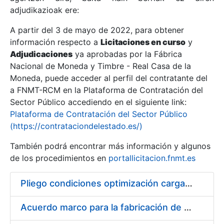
adjudikazioak ere:
A partir del 3 de mayo de 2022, para obtener
Erakutsi/Ezkutatu
información respecto a
Licitaciones en curso
y
Erakutsi/Ezkutatu
Adjudicaciones
ya aprobadas por la Fábrica
Nacional de Moneda y Timbre - Real Casa de la
Erakutsi/Ezkutatu
Moneda, puede acceder al perfil del contratante del
a FNMT-RCM en la Plataforma de Contratación del
Sector Público accediendo en el siguiente link:
Plataforma de Contratación del Sector Público
(https://contrataciondelestado.es/)
También podrá encontrar más información y algunos
de los procedimientos en
portallicitacion.fnmt.es
Pliego condiciones optimización cargas compras firmado
Erakutsi/Ezkutatu
Acuerdo marco para la fabricación de piezas