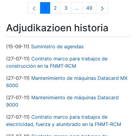
1
2
3
...
49
Orrialdea
Orrialdea
Orrialdea
Intermediate Pages Use T
Orrialdea
Adjudikazioen historia
(15-09-11)
Suministro de agendas
(27-07-11)
Contrato marco para trabajos de
construcción en la FNMT-RCM
(27-07-11)
Mantenimiento de máquinas Datacard MX
6000
(27-07-11)
Mantenimiento de máquinas Datacard
9000
(27-07-11)
Contrato marco para trabajos de
electricidad, fuerza y alumbrado en la FNMT-RCM