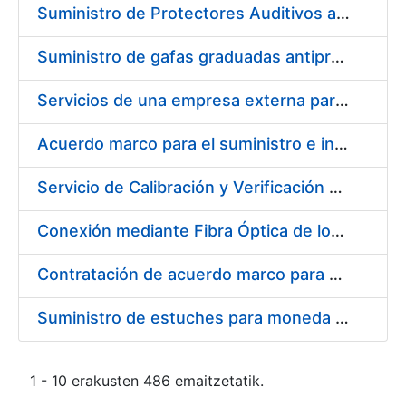
Suministro de Protectores Auditivos a medida para las personas trabajadoras de los Centros de Trabajo de Madrid y Burgos
Suministro de gafas graduadas antiproyecciones para los trabajadores de la FNMT-RCM en los centros de trabajo de Madrid y Burgos
Servicios de una empresa externa para el asesoramiento y resolución de los recursos de alzada que se presentan relacionados con procesos de selección para la FNMT-RCM
Acuerdo marco para el suministro e instalación de persianas, estores y otros complementos
Servicio de Calibración y Verificación Externa de los Equipos de Medición del Servicio de Prevención de la FNMT-RCM
Conexión mediante Fibra Óptica de los Centros de Proceso de Datos (CPDs) de las sedes de la FNMT-RCM de Burgos y Madrid
Contratación de acuerdo marco para el Suministro de Material de Electricidad para la Fábrica Nacional de Moneda y Timbre-Real Casa de la Moneda en su centro de trabajo de Burgos
Suministro de estuches para moneda de 30 €
1 - 10 erakusten 486 emaitzetatik.