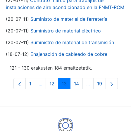
(27-07-11)
Contrato marco para trabajos de
instalaciones de aire acondicionado en la FNMT-RCM
(20-07-11)
Suministo de material de ferretería
(20-07-11)
Suministro de material eléctrico
(20-07-11)
Suministro de material de transmisión
(18-07-12)
Enajenación de cableado de cobre
121 - 130 erakusten 184 emaitzetatik.
1
...
12
13
14
...
19
Orrialdea
Intermediate Pages Use TAB to navigate.
Orrialdea
Orrialdea
Orrialdea
Intermediate Pages
Orrialdea