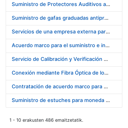
Suministro de Protectores Auditivos a medida para las personas trabajadoras de los Centros de Trabajo de Madrid y Burgos
Suministro de gafas graduadas antiproyecciones para los trabajadores de la FNMT-RCM en los centros de trabajo de Madrid y Burgos
Servicios de una empresa externa para el asesoramiento y resolución de los recursos de alzada que se presentan relacionados con procesos de selección para la FNMT-RCM
Acuerdo marco para el suministro e instalación de persianas, estores y otros complementos
Servicio de Calibración y Verificación Externa de los Equipos de Medición del Servicio de Prevención de la FNMT-RCM
Conexión mediante Fibra Óptica de los Centros de Proceso de Datos (CPDs) de las sedes de la FNMT-RCM de Burgos y Madrid
Contratación de acuerdo marco para el Suministro de Material de Electricidad para la Fábrica Nacional de Moneda y Timbre-Real Casa de la Moneda en su centro de trabajo de Burgos
Suministro de estuches para moneda de 30 €
1 - 10 erakusten 486 emaitzetatik.