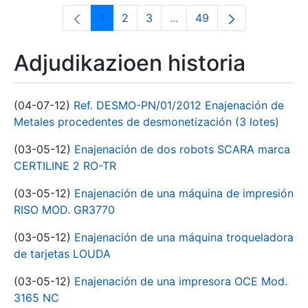
1
2
3
...
49
Orrialdea
Orrialdea
Orrialdea
Intermediate Pages Use T
Orrialdea
Adjudikazioen historia
(04-07-12)
Ref. DESMO-PN/01/2012 Enajenación de
Metales procedentes de desmonetización (3 lotes)
(03-05-12)
Enajenación de dos robots SCARA marca
CERTILINE 2 RO-TR
(03-05-12)
Enajenación de una máquina de impresión
RISO MOD. GR3770
(03-05-12)
Enajenación de una máquina troqueladora
de tarjetas LOUDA
(03-05-12)
Enajenación de una impresora OCE Mod.
3165 NC