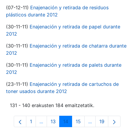
(07-12-11)
Enajenación y retirada de residuos
plásticos durante 2012
(30-11-11)
Enajenación y retirada de papel durante
2012
(30-11-11)
Enajenación y retirada de chatarra durante
2012
(30-11-11)
Enajenación y retirada de palets durante
2012
(23-11-11)
Enajenación y retirada de cartuchos de
toner usados durante 2012
131 - 140 erakusten 184 emaitzetatik.
1
...
13
14
15
...
19
Orrialdea
Intermediate Pages Use TAB to navigate.
Orrialdea
Orrialdea
Orrialdea
Intermediate Pages
Orrialdea