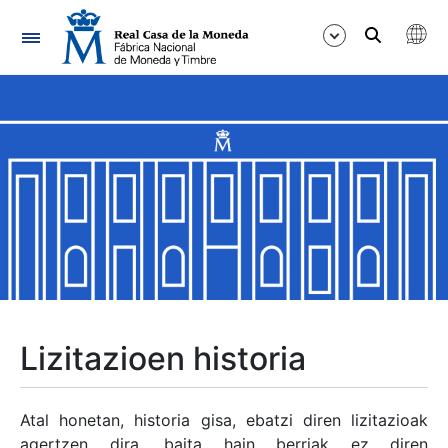
Nabigazioa
Erakutsi/Ezkutatu
Erakutsi/Ezkutatu
Erakutsi/Ezkutatu
Erakutsi/Ezkutatu
Erakutsi/Ezkutatu
Lizitazioen historia
Erakutsi/Ezkutatu
Atal honetan, historia gisa, ebatzi diren lizitazioak
agertzen dira, baita hain berriak ez diren