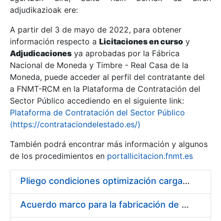
adjudikazioak ere:
A partir del 3 de mayo de 2022, para obtener
Erakutsi/Ezkutatu
información respecto a
Licitaciones en curso
y
Erakutsi/Ezkutatu
Adjudicaciones
ya aprobadas por la Fábrica
Nacional de Moneda y Timbre - Real Casa de la
Erakutsi/Ezkutatu
Moneda, puede acceder al perfil del contratante del
a FNMT-RCM en la Plataforma de Contratación del
Sector Público accediendo en el siguiente link:
Plataforma de Contratación del Sector Público
(https://contrataciondelestado.es/)
También podrá encontrar más información y algunos
de los procedimientos en
portallicitacion.fnmt.es
Pliego condiciones optimización cargas compras firmado
Erakutsi/Ezkutatu
Acuerdo marco para la fabricación de piezas