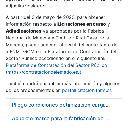
adjudikazioak ere:
A partir del 3 de mayo de 2022, para obtener
Erakutsi/Ezkutatu
información respecto a
Licitaciones en curso
y
Erakutsi/Ezkutatu
Adjudicaciones
ya aprobadas por la Fábrica
Nacional de Moneda y Timbre - Real Casa de la
Erakutsi/Ezkutatu
Moneda, puede acceder al perfil del contratante del
a FNMT-RCM en la Plataforma de Contratación del
Sector Público accediendo en el siguiente link:
Plataforma de Contratación del Sector Público
(https://contrataciondelestado.es/)
También podrá encontrar más información y algunos
de los procedimientos en
portallicitacion.fnmt.es
Pliego condiciones optimización cargas compras firmado
Erakutsi/Ezkutatu
Acuerdo marco para la fabricación de piezas