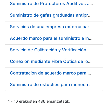
Suministro de Protectores Auditivos a medida para las personas trabajadoras de los Centros de Trabajo de Madrid y Burgos
Suministro de gafas graduadas antiproyecciones para los trabajadores de la FNMT-RCM en los centros de trabajo de Madrid y Burgos
Servicios de una empresa externa para el asesoramiento y resolución de los recursos de alzada que se presentan relacionados con procesos de selección para la FNMT-RCM
Acuerdo marco para el suministro e instalación de persianas, estores y otros complementos
Servicio de Calibración y Verificación Externa de los Equipos de Medición del Servicio de Prevención de la FNMT-RCM
Conexión mediante Fibra Óptica de los Centros de Proceso de Datos (CPDs) de las sedes de la FNMT-RCM de Burgos y Madrid
Contratación de acuerdo marco para el Suministro de Material de Electricidad para la Fábrica Nacional de Moneda y Timbre-Real Casa de la Moneda en su centro de trabajo de Burgos
Suministro de estuches para moneda de 30 €
1 - 10 erakusten 486 emaitzetatik.