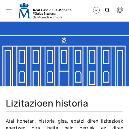
Nabigazioa
Erakutsi/Ezkutatu
Erakutsi/Ezkutatu
Erakutsi/Ezkutatu
Erakutsi/Ezkutatu
Erakutsi/Ezkutatu
Lizitazioen historia
Erakutsi/Ezkutatu
Atal honetan, historia gisa, ebatzi diren lizitazioak
agertzen dira, baita hain berriak ez diren