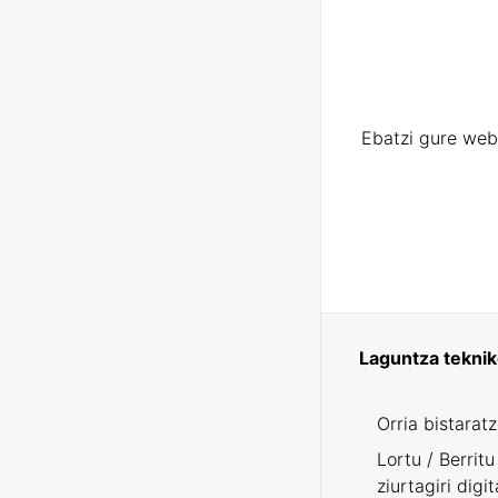
Ebatzi gure web
Laguntza tekni
Orria bistarat
Lortu / Berritu
ziurtagiri digit