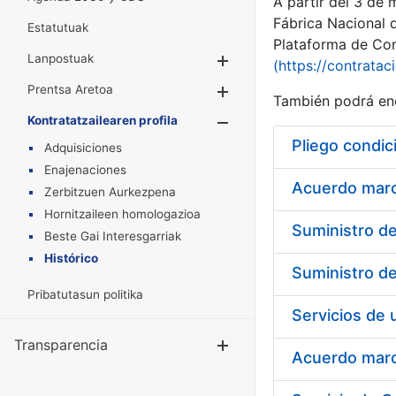
A partir del 3 de
Fábrica Nacional 
Estatutuak
Plataforma de Cont
Lanpostuak
Erakutsi/Ezkuta
(https://contratac
Prentsa Aretoa
Erakutsi/Ezkuta
También podrá enc
Kontratatzailearen profila
Erakutsi/Ezkut
Pliego condic
Adquisiciones
Enajenaciones
Acuerdo marco
Zerbitzuen Aurkezpena
Hornitzaileen homologazioa
Beste Gai Interesgarriak
Histórico
Pribatutasun politika
Transparencia
Erakutsi/Ezku
Acuerdo marco