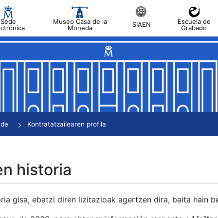
Sede
Museo Casa de la
Escuela de
SIAEN
ectrónica
Moneda
Grabado
tatu
tatu
tatu
tatu
nde
Kontratatzailearen profila
tatu
en historia
ria gisa, ebatzi diren lizitazioak agertzen dira, baita hain 
tu