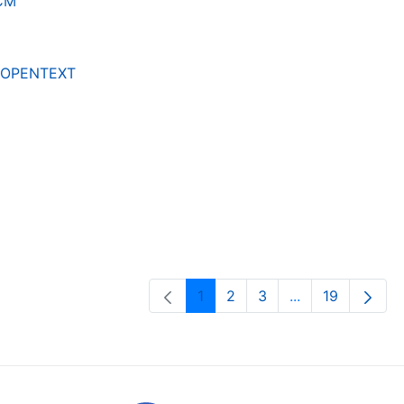
RCM
by OPENTEXT
1
2
3
...
19
Orrialdea
Orrialdea
Orrialdea
Intermediate Pa
Orrialdea