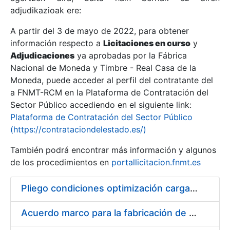
adjudikazioak ere:
A partir del 3 de mayo de 2022, para obtener
Erakutsi/Ezkutatu
información respecto a
Licitaciones en curso
y
Erakutsi/Ezkutatu
Adjudicaciones
ya aprobadas por la Fábrica
Nacional de Moneda y Timbre - Real Casa de la
Erakutsi/Ezkutatu
Moneda, puede acceder al perfil del contratante del
a FNMT-RCM en la Plataforma de Contratación del
Sector Público accediendo en el siguiente link:
Plataforma de Contratación del Sector Público
(https://contrataciondelestado.es/)
También podrá encontrar más información y algunos
de los procedimientos en
portallicitacion.fnmt.es
Pliego condiciones optimización cargas compras firmado
Erakutsi/Ezkutatu
Acuerdo marco para la fabricación de piezas