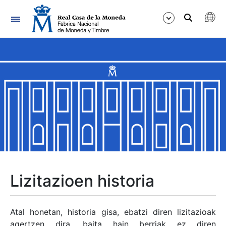
Nabigazioa
Erakutsi/Ezkutatu
Erakutsi/Ezkutatu
Erakutsi/Ezkutatu
Erakutsi/Ezkutatu
Erakutsi/Ezkutatu
Lizitazioen historia
Erakutsi/Ezkutatu
Atal honetan, historia gisa, ebatzi diren lizitazioak
agertzen dira, baita hain berriak ez diren