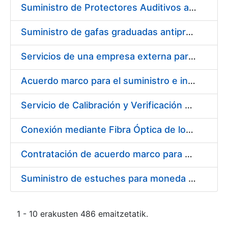
Suministro de Protectores Auditivos a medida para las personas trabajadoras de los Centros de Trabajo de Madrid y Burgos
Suministro de gafas graduadas antiproyecciones para los trabajadores de la FNMT-RCM en los centros de trabajo de Madrid y Burgos
Servicios de una empresa externa para el asesoramiento y resolución de los recursos de alzada que se presentan relacionados con procesos de selección para la FNMT-RCM
Acuerdo marco para el suministro e instalación de persianas, estores y otros complementos
Servicio de Calibración y Verificación Externa de los Equipos de Medición del Servicio de Prevención de la FNMT-RCM
Conexión mediante Fibra Óptica de los Centros de Proceso de Datos (CPDs) de las sedes de la FNMT-RCM de Burgos y Madrid
Contratación de acuerdo marco para el Suministro de Material de Electricidad para la Fábrica Nacional de Moneda y Timbre-Real Casa de la Moneda en su centro de trabajo de Burgos
Suministro de estuches para moneda de 30 €
1 - 10 erakusten 486 emaitzetatik.