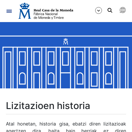
Nabigazioa
Erakutsi/Ezkutatu
Erakutsi/Ezkutatu
Erakutsi/Ezkutatu
Erakutsi/Ezkutatu
Erakutsi/Ezkutatu
Lizitazioen historia
Erakutsi/Ezkutatu
Atal honetan, historia gisa, ebatzi diren lizitazioak
agertzen dira, baita hain berriak ez diren