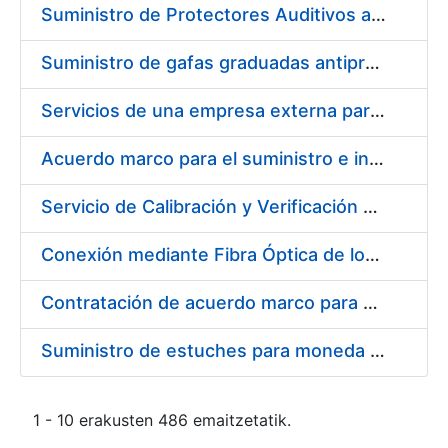
Suministro de Protectores Auditivos a medida para las personas trabajadoras de los Centros de Trabajo de Madrid y Burgos
Suministro de gafas graduadas antiproyecciones para los trabajadores de la FNMT-RCM en los centros de trabajo de Madrid y Burgos
Servicios de una empresa externa para el asesoramiento y resolución de los recursos de alzada que se presentan relacionados con procesos de selección para la FNMT-RCM
Acuerdo marco para el suministro e instalación de persianas, estores y otros complementos
Servicio de Calibración y Verificación Externa de los Equipos de Medición del Servicio de Prevención de la FNMT-RCM
Conexión mediante Fibra Óptica de los Centros de Proceso de Datos (CPDs) de las sedes de la FNMT-RCM de Burgos y Madrid
Contratación de acuerdo marco para el Suministro de Material de Electricidad para la Fábrica Nacional de Moneda y Timbre-Real Casa de la Moneda en su centro de trabajo de Burgos
Suministro de estuches para moneda de 30 €
1 - 10 erakusten 486 emaitzetatik.