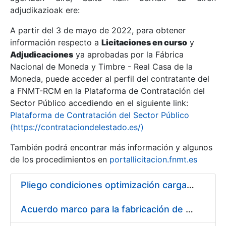
adjudikazioak ere:
A partir del 3 de mayo de 2022, para obtener
Erakutsi/Ezkutatu
información respecto a
Licitaciones en curso
y
Erakutsi/Ezkutatu
Adjudicaciones
ya aprobadas por la Fábrica
Nacional de Moneda y Timbre - Real Casa de la
Erakutsi/Ezkutatu
Moneda, puede acceder al perfil del contratante del
a FNMT-RCM en la Plataforma de Contratación del
Sector Público accediendo en el siguiente link:
Plataforma de Contratación del Sector Público
(https://contrataciondelestado.es/)
También podrá encontrar más información y algunos
de los procedimientos en
portallicitacion.fnmt.es
Pliego condiciones optimización cargas compras firmado
Erakutsi/Ezkutatu
Acuerdo marco para la fabricación de piezas