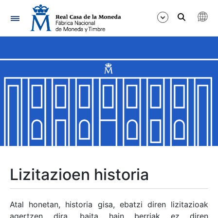
Nabigazioa
Erakutsi/Ezkutatu
Erakutsi/Ezkutatu
Erakutsi/Ezkutatu
Erakutsi/Ezkutatu
Erakutsi/Ezkutatu
Lizitazioen historia
Erakutsi/Ezkutatu
Atal honetan, historia gisa, ebatzi diren lizitazioak
agertzen dira, baita hain berriak ez diren