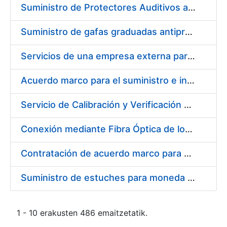
Suministro de Protectores Auditivos a medida para las personas trabajadoras de los Centros de Trabajo de Madrid y Burgos
Suministro de gafas graduadas antiproyecciones para los trabajadores de la FNMT-RCM en los centros de trabajo de Madrid y Burgos
Servicios de una empresa externa para el asesoramiento y resolución de los recursos de alzada que se presentan relacionados con procesos de selección para la FNMT-RCM
Acuerdo marco para el suministro e instalación de persianas, estores y otros complementos
Servicio de Calibración y Verificación Externa de los Equipos de Medición del Servicio de Prevención de la FNMT-RCM
Conexión mediante Fibra Óptica de los Centros de Proceso de Datos (CPDs) de las sedes de la FNMT-RCM de Burgos y Madrid
Contratación de acuerdo marco para el Suministro de Material de Electricidad para la Fábrica Nacional de Moneda y Timbre-Real Casa de la Moneda en su centro de trabajo de Burgos
Suministro de estuches para moneda de 30 €
1 - 10 erakusten 486 emaitzetatik.