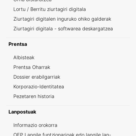
Lortu / Berritu ziurtagiri digitala
Ziurtagiri digitalen inguruko ohiko galderak
Ziurtagiri digitala - softwarea deskargatzea
Prentsa
Albisteak
Prentsa Oharrak
Dossier erabilgarriak
Korporazio-Identitatea
Pezetaren historia
Lanpostuak
Informazio orokorra
OEP Langile funtzionarioak edo langile lan-