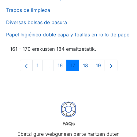
Trapos de limpieza
Diversas bolsas de basura
Papel higiénico doble capa y toallas en rollo de papel
161 - 170 erakusten 184 emaitzetatik.
1
...
16
17
18
19
Orrialdea
Intermediate Pages Use TAB to naviga
Orrialdea
Orrialdea
Orrialdea
Orrialdea
FAQs
Ebatzi gure webgunean parte hartzen duten