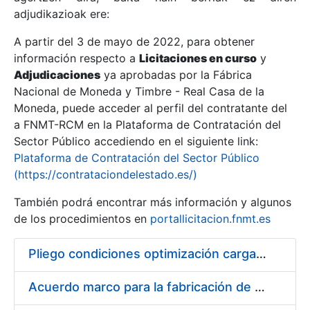
adjudikazioak ere:
A partir del 3 de mayo de 2022, para obtener
Erakutsi/Ezkutatu
información respecto a
Licitaciones en curso
y
Erakutsi/Ezkutatu
Adjudicaciones
ya aprobadas por la Fábrica
Nacional de Moneda y Timbre - Real Casa de la
Erakutsi/Ezkutatu
Moneda, puede acceder al perfil del contratante del
a FNMT-RCM en la Plataforma de Contratación del
Sector Público accediendo en el siguiente link:
Plataforma de Contratación del Sector Público
(https://contrataciondelestado.es/)
También podrá encontrar más información y algunos
de los procedimientos en
portallicitacion.fnmt.es
Pliego condiciones optimización cargas compras firmado
Erakutsi/Ezkutatu
Acuerdo marco para la fabricación de piezas