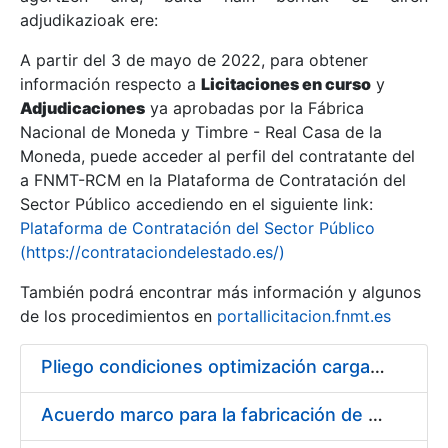
adjudikazioak ere:
A partir del 3 de mayo de 2022, para obtener
Erakutsi/Ezkutatu
información respecto a
Licitaciones en curso
y
Erakutsi/Ezkutatu
Adjudicaciones
ya aprobadas por la Fábrica
Nacional de Moneda y Timbre - Real Casa de la
Erakutsi/Ezkutatu
Moneda, puede acceder al perfil del contratante del
a FNMT-RCM en la Plataforma de Contratación del
Sector Público accediendo en el siguiente link:
Plataforma de Contratación del Sector Público
(https://contrataciondelestado.es/)
También podrá encontrar más información y algunos
de los procedimientos en
portallicitacion.fnmt.es
Pliego condiciones optimización cargas compras firmado
Erakutsi/Ezkutatu
Acuerdo marco para la fabricación de piezas