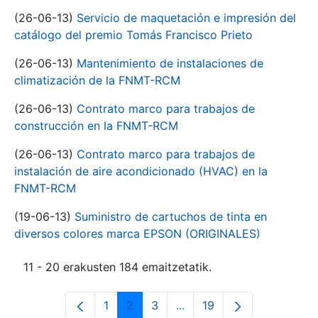
(26-06-13)
Servicio de maquetación e impresión del
catálogo del premio Tomás Francisco Prieto
(26-06-13)
Mantenimiento de instalaciones de
climatización de la FNMT-RCM
(26-06-13)
Contrato marco para trabajos de
construcción en la FNMT-RCM
(26-06-13)
Contrato marco para trabajos de
instalación de aire acondicionado (HVAC) en la
FNMT-RCM
(19-06-13)
Suministro de cartuchos de tinta en
diversos colores marca EPSON (ORIGINALES)
11 - 20 erakusten 184 emaitzetatik.
1
2
3
...
19
Orrialdea
Orrialdea
Orrialdea
Intermediate Pages Use T
Orrialdea