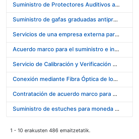
Suministro de Protectores Auditivos a medida para las personas trabajadoras de los Centros de Trabajo de Madrid y Burgos
Suministro de gafas graduadas antiproyecciones para los trabajadores de la FNMT-RCM en los centros de trabajo de Madrid y Burgos
Servicios de una empresa externa para el asesoramiento y resolución de los recursos de alzada que se presentan relacionados con procesos de selección para la FNMT-RCM
Acuerdo marco para el suministro e instalación de persianas, estores y otros complementos
Servicio de Calibración y Verificación Externa de los Equipos de Medición del Servicio de Prevención de la FNMT-RCM
Conexión mediante Fibra Óptica de los Centros de Proceso de Datos (CPDs) de las sedes de la FNMT-RCM de Burgos y Madrid
Contratación de acuerdo marco para el Suministro de Material de Electricidad para la Fábrica Nacional de Moneda y Timbre-Real Casa de la Moneda en su centro de trabajo de Burgos
Suministro de estuches para moneda de 30 €
1 - 10 erakusten 486 emaitzetatik.