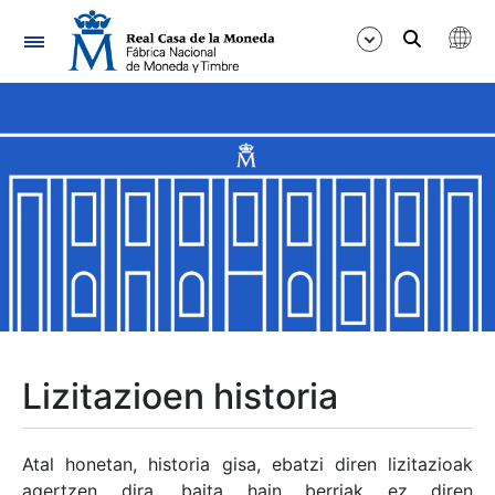
Nabigazioa
Erakutsi/Ezkutatu
Erakutsi/Ezkutatu
Erakutsi/Ezkutatu
Erakutsi/Ezkutatu
Erakutsi/Ezkutatu
Lizitazioen historia
Erakutsi/Ezkutatu
Atal honetan, historia gisa, ebatzi diren lizitazioak
agertzen dira, baita hain berriak ez diren