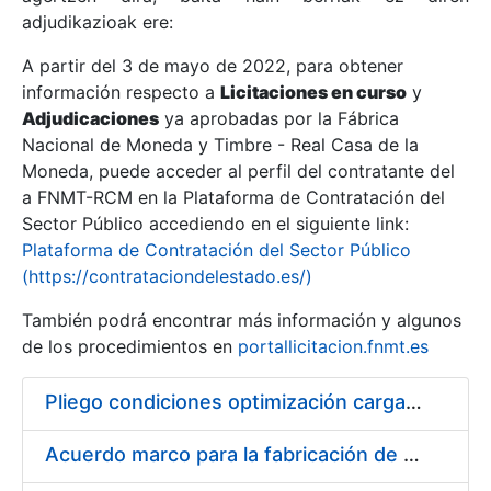
adjudikazioak ere:
A partir del 3 de mayo de 2022, para obtener
Erakutsi/Ezkutatu
información respecto a
Licitaciones en curso
y
Erakutsi/Ezkutatu
Adjudicaciones
ya aprobadas por la Fábrica
Nacional de Moneda y Timbre - Real Casa de la
Erakutsi/Ezkutatu
Moneda, puede acceder al perfil del contratante del
a FNMT-RCM en la Plataforma de Contratación del
Sector Público accediendo en el siguiente link:
Plataforma de Contratación del Sector Público
(https://contrataciondelestado.es/)
También podrá encontrar más información y algunos
de los procedimientos en
portallicitacion.fnmt.es
Pliego condiciones optimización cargas compras firmado
Erakutsi/Ezkutatu
Acuerdo marco para la fabricación de piezas