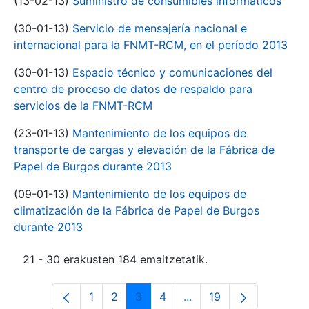
(13-02-13)
Suministro de consumibles informáticos
(30-01-13)
Servicio de mensajería nacional e
internacional para la FNMT-RCM, en el período 2013
(30-01-13)
Espacio técnico y comunicaciones del
centro de proceso de datos de respaldo para
servicios de la FNMT-RCM
(23-01-13)
Mantenimiento de los equipos de
transporte de cargas y elevación de la Fábrica de
Papel de Burgos durante 2013
(09-01-13)
Mantenimiento de los equipos de
climatización de la Fábrica de Papel de Burgos
durante 2013
21 - 30 erakusten 184 emaitzetatik.
1
2
3
4
...
19
Orrialdea
Orrialdea
Orrialdea
Orrialdea
Intermediate Pages Use
Orrialdea