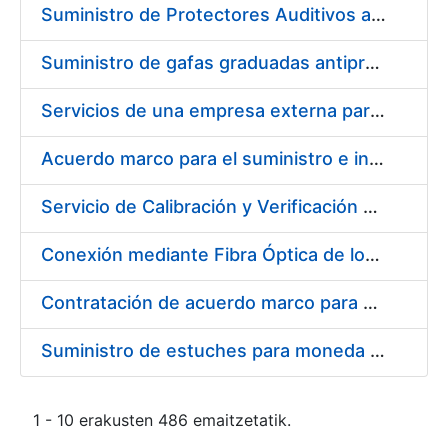
Suministro de Protectores Auditivos a medida para las personas trabajadoras de los Centros de Trabajo de Madrid y Burgos
Suministro de gafas graduadas antiproyecciones para los trabajadores de la FNMT-RCM en los centros de trabajo de Madrid y Burgos
Servicios de una empresa externa para el asesoramiento y resolución de los recursos de alzada que se presentan relacionados con procesos de selección para la FNMT-RCM
Acuerdo marco para el suministro e instalación de persianas, estores y otros complementos
Servicio de Calibración y Verificación Externa de los Equipos de Medición del Servicio de Prevención de la FNMT-RCM
Conexión mediante Fibra Óptica de los Centros de Proceso de Datos (CPDs) de las sedes de la FNMT-RCM de Burgos y Madrid
Contratación de acuerdo marco para el Suministro de Material de Electricidad para la Fábrica Nacional de Moneda y Timbre-Real Casa de la Moneda en su centro de trabajo de Burgos
Suministro de estuches para moneda de 30 €
1 - 10 erakusten 486 emaitzetatik.