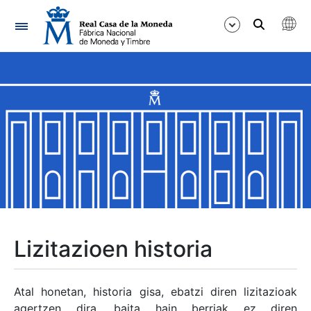
Nabigazioa
Erakutsi/Ezkutatu
Erakutsi/Ezkutatu
Erakutsi/Ezkutatu
Erakutsi/Ezkutatu
Erakutsi/Ezkutatu
Lizitazioen historia
Erakutsi/Ezkutatu
Atal honetan, historia gisa, ebatzi diren lizitazioak
agertzen dira, baita hain berriak ez diren