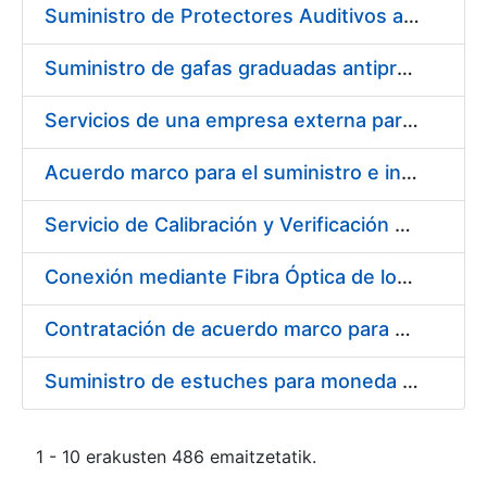
Suministro de Protectores Auditivos a medida para las personas trabajadoras de los Centros de Trabajo de Madrid y Burgos
Suministro de gafas graduadas antiproyecciones para los trabajadores de la FNMT-RCM en los centros de trabajo de Madrid y Burgos
Servicios de una empresa externa para el asesoramiento y resolución de los recursos de alzada que se presentan relacionados con procesos de selección para la FNMT-RCM
Acuerdo marco para el suministro e instalación de persianas, estores y otros complementos
Servicio de Calibración y Verificación Externa de los Equipos de Medición del Servicio de Prevención de la FNMT-RCM
Conexión mediante Fibra Óptica de los Centros de Proceso de Datos (CPDs) de las sedes de la FNMT-RCM de Burgos y Madrid
Contratación de acuerdo marco para el Suministro de Material de Electricidad para la Fábrica Nacional de Moneda y Timbre-Real Casa de la Moneda en su centro de trabajo de Burgos
Suministro de estuches para moneda de 30 €
1 - 10 erakusten 486 emaitzetatik.