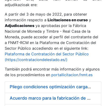
adjudikazioak ere:
A partir del 3 de mayo de 2022, para obtener
Erakutsi/Ezkutatu
información respecto a
Licitaciones en curso
y
Erakutsi/Ezkutatu
Adjudicaciones
ya aprobadas por la Fábrica
Nacional de Moneda y Timbre - Real Casa de la
Erakutsi/Ezkutatu
Moneda, puede acceder al perfil del contratante del
a FNMT-RCM en la Plataforma de Contratación del
Sector Público accediendo en el siguiente link:
Plataforma de Contratación del Sector Público
(https://contrataciondelestado.es/)
También podrá encontrar más información y algunos
de los procedimientos en
portallicitacion.fnmt.es
Pliego condiciones optimización cargas compras firmado
Erakutsi/Ezkutatu
Acuerdo marco para la fabricación de piezas