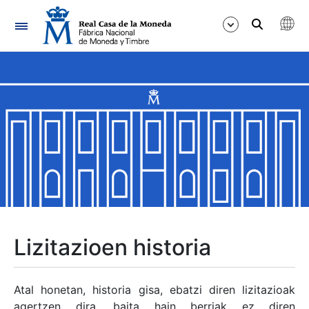
Nabigazioa
Erakutsi/Ezkutatu
Erakutsi/Ezkutatu
Erakutsi/Ezkutatu
Erakutsi/Ezkutatu
Erakutsi/Ezkutatu
Lizitazioen historia
Erakutsi/Ezkutatu
Atal honetan, historia gisa, ebatzi diren lizitazioak
agertzen dira, baita hain berriak ez diren