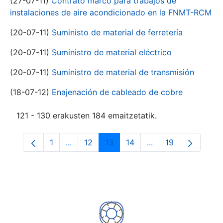
(27-07-11)
Contrato marco para trabajos de
instalaciones de aire acondicionado en la FNMT-RCM
(20-07-11)
Suministo de material de ferretería
(20-07-11)
Suministro de material eléctrico
(20-07-11)
Suministro de material de transmisión
(18-07-12)
Enajenación de cableado de cobre
121 - 130 erakusten 184 emaitzetatik.
1
...
12
13
14
...
19
Orrialdea
Intermediate Pages Use TAB to navigate.
Orrialdea
Orrialdea
Orrialdea
Intermediate Pages
Orrialdea