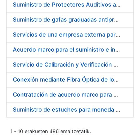
Suministro de Protectores Auditivos a medida para las personas trabajadoras de los Centros de Trabajo de Madrid y Burgos
Suministro de gafas graduadas antiproyecciones para los trabajadores de la FNMT-RCM en los centros de trabajo de Madrid y Burgos
Servicios de una empresa externa para el asesoramiento y resolución de los recursos de alzada que se presentan relacionados con procesos de selección para la FNMT-RCM
Acuerdo marco para el suministro e instalación de persianas, estores y otros complementos
Servicio de Calibración y Verificación Externa de los Equipos de Medición del Servicio de Prevención de la FNMT-RCM
Conexión mediante Fibra Óptica de los Centros de Proceso de Datos (CPDs) de las sedes de la FNMT-RCM de Burgos y Madrid
Contratación de acuerdo marco para el Suministro de Material de Electricidad para la Fábrica Nacional de Moneda y Timbre-Real Casa de la Moneda en su centro de trabajo de Burgos
Suministro de estuches para moneda de 30 €
1 - 10 erakusten 486 emaitzetatik.