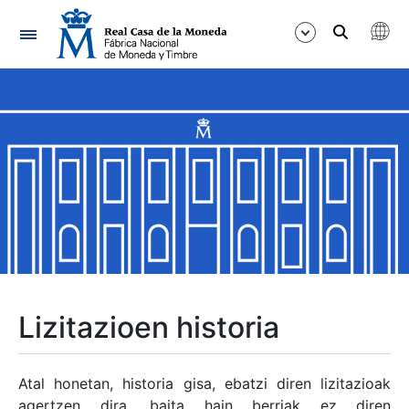
Nabigazioa
Erakutsi/Ezkutatu
Erakutsi/Ezkutatu
Erakutsi/Ezkutatu
Erakutsi/Ezkutatu
Erakutsi/Ezkutatu
Lizitazioen historia
Erakutsi/Ezkutatu
Atal honetan, historia gisa, ebatzi diren lizitazioak
agertzen dira, baita hain berriak ez diren