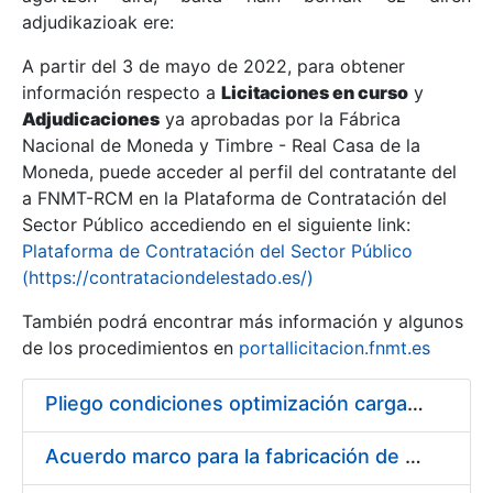
adjudikazioak ere:
A partir del 3 de mayo de 2022, para obtener
Erakutsi/Ezkutatu
información respecto a
Licitaciones en curso
y
Erakutsi/Ezkutatu
Adjudicaciones
ya aprobadas por la Fábrica
Nacional de Moneda y Timbre - Real Casa de la
Erakutsi/Ezkutatu
Moneda, puede acceder al perfil del contratante del
a FNMT-RCM en la Plataforma de Contratación del
Sector Público accediendo en el siguiente link:
Plataforma de Contratación del Sector Público
(https://contrataciondelestado.es/)
También podrá encontrar más información y algunos
de los procedimientos en
portallicitacion.fnmt.es
Pliego condiciones optimización cargas compras firmado
Erakutsi/Ezkutatu
Acuerdo marco para la fabricación de piezas