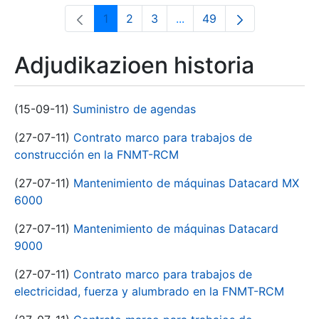
1
2
3
...
49
Orrialdea
Orrialdea
Orrialdea
Intermediate Pages Use T
Orrialdea
Adjudikazioen historia
(15-09-11)
Suministro de agendas
(27-07-11)
Contrato marco para trabajos de
construcción en la FNMT-RCM
(27-07-11)
Mantenimiento de máquinas Datacard MX
6000
(27-07-11)
Mantenimiento de máquinas Datacard
9000
(27-07-11)
Contrato marco para trabajos de
electricidad, fuerza y alumbrado en la FNMT-RCM