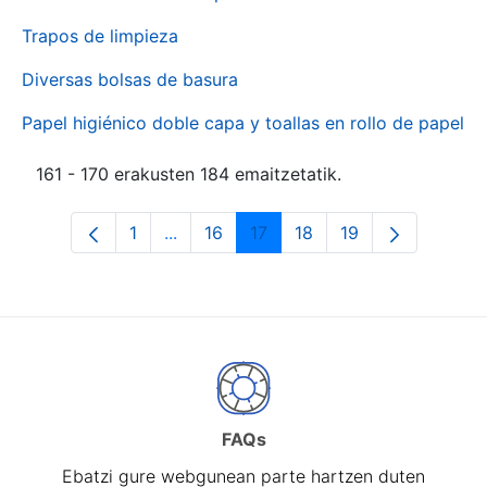
Trapos de limpieza
Diversas bolsas de basura
Papel higiénico doble capa y toallas en rollo de papel
161 - 170 erakusten 184 emaitzetatik.
1
...
16
17
18
19
Orrialdea
Intermediate Pages Use TAB to naviga
Orrialdea
Orrialdea
Orrialdea
Orrialdea
FAQs
Ebatzi gure webgunean parte hartzen duten