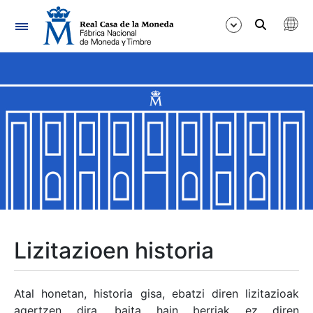
Nabigazioa
Erakutsi/Ezkutatu
Erakutsi/Ezkutatu
Erakutsi/Ezkutatu
Erakutsi/Ezkutatu
Erakutsi/Ezkutatu
Lizitazioen historia
Erakutsi/Ezkutatu
Atal honetan, historia gisa, ebatzi diren lizitazioak
agertzen dira, baita hain berriak ez diren