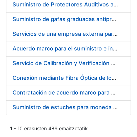
Suministro de Protectores Auditivos a medida para las personas trabajadoras de los Centros de Trabajo de Madrid y Burgos
Suministro de gafas graduadas antiproyecciones para los trabajadores de la FNMT-RCM en los centros de trabajo de Madrid y Burgos
Servicios de una empresa externa para el asesoramiento y resolución de los recursos de alzada que se presentan relacionados con procesos de selección para la FNMT-RCM
Acuerdo marco para el suministro e instalación de persianas, estores y otros complementos
Servicio de Calibración y Verificación Externa de los Equipos de Medición del Servicio de Prevención de la FNMT-RCM
Conexión mediante Fibra Óptica de los Centros de Proceso de Datos (CPDs) de las sedes de la FNMT-RCM de Burgos y Madrid
Contratación de acuerdo marco para el Suministro de Material de Electricidad para la Fábrica Nacional de Moneda y Timbre-Real Casa de la Moneda en su centro de trabajo de Burgos
Suministro de estuches para moneda de 30 €
1 - 10 erakusten 486 emaitzetatik.