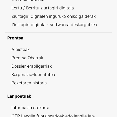
Lortu / Berritu ziurtagiri digitala
Ziurtagiri digitalen inguruko ohiko galderak
Ziurtagiri digitala - softwarea deskargatzea
Prentsa
Albisteak
Prentsa Oharrak
Dossier erabilgarriak
Korporazio-Identitatea
Pezetaren historia
Lanpostuak
Informazio orokorra
OEP Langile funtzionarioak edo langile lan-