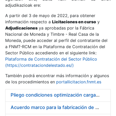
adjudikazioak ere:
A partir del 3 de mayo de 2022, para obtener
Erakutsi/Ezkutatu
información respecto a
Licitaciones en curso
y
Erakutsi/Ezkutatu
Adjudicaciones
ya aprobadas por la Fábrica
Nacional de Moneda y Timbre - Real Casa de la
Erakutsi/Ezkutatu
Moneda, puede acceder al perfil del contratante del
a FNMT-RCM en la Plataforma de Contratación del
Sector Público accediendo en el siguiente link:
Plataforma de Contratación del Sector Público
(https://contrataciondelestado.es/)
También podrá encontrar más información y algunos
de los procedimientos en
portallicitacion.fnmt.es
Pliego condiciones optimización cargas compras firmado
Erakutsi/Ezkutatu
Acuerdo marco para la fabricación de piezas