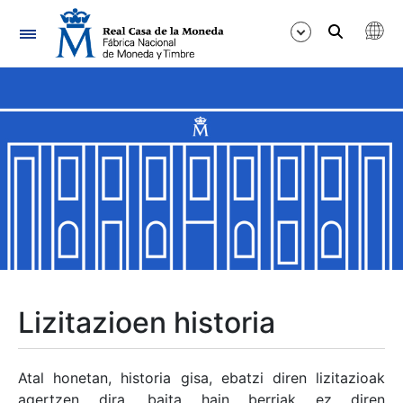
Nabigazioa
Erakutsi/Ezkutatu
Erakutsi/Ezkutatu
Erakutsi/Ezkutatu
Erakutsi/Ezkutatu
Erakutsi/Ezkutatu
Lizitazioen historia
Erakutsi/Ezkutatu
Atal honetan, historia gisa, ebatzi diren lizitazioak
agertzen dira, baita hain berriak ez diren