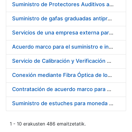
Suministro de Protectores Auditivos a medida para las personas trabajadoras de los Centros de Trabajo de Madrid y Burgos
Suministro de gafas graduadas antiproyecciones para los trabajadores de la FNMT-RCM en los centros de trabajo de Madrid y Burgos
Servicios de una empresa externa para el asesoramiento y resolución de los recursos de alzada que se presentan relacionados con procesos de selección para la FNMT-RCM
Acuerdo marco para el suministro e instalación de persianas, estores y otros complementos
Servicio de Calibración y Verificación Externa de los Equipos de Medición del Servicio de Prevención de la FNMT-RCM
Conexión mediante Fibra Óptica de los Centros de Proceso de Datos (CPDs) de las sedes de la FNMT-RCM de Burgos y Madrid
Contratación de acuerdo marco para el Suministro de Material de Electricidad para la Fábrica Nacional de Moneda y Timbre-Real Casa de la Moneda en su centro de trabajo de Burgos
Suministro de estuches para moneda de 30 €
1 - 10 erakusten 486 emaitzetatik.