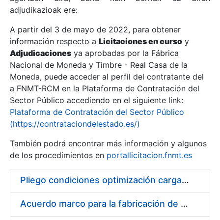
adjudikazioak ere:
A partir del 3 de mayo de 2022, para obtener
Erakutsi/Ezkutatu
información respecto a
Licitaciones en curso
y
Erakutsi/Ezkutatu
Adjudicaciones
ya aprobadas por la Fábrica
Nacional de Moneda y Timbre - Real Casa de la
Erakutsi/Ezkutatu
Moneda, puede acceder al perfil del contratante del
a FNMT-RCM en la Plataforma de Contratación del
Sector Público accediendo en el siguiente link:
Plataforma de Contratación del Sector Público
(https://contrataciondelestado.es/)
También podrá encontrar más información y algunos
de los procedimientos en
portallicitacion.fnmt.es
Pliego condiciones optimización cargas compras firmado
Erakutsi/Ezkutatu
Acuerdo marco para la fabricación de piezas