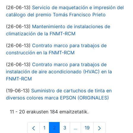
(26-06-13)
Servicio de maquetación e impresión del
catálogo del premio Tomás Francisco Prieto
(26-06-13)
Mantenimiento de instalaciones de
climatización de la FNMT-RCM
(26-06-13)
Contrato marco para trabajos de
construcción en la FNMT-RCM
(26-06-13)
Contrato marco para trabajos de
instalación de aire acondicionado (HVAC) en la
FNMT-RCM
(19-06-13)
Suministro de cartuchos de tinta en
diversos colores marca EPSON (ORIGINALES)
11 - 20 erakusten 184 emaitzetatik.
1
2
3
...
19
Orrialdea
Orrialdea
Orrialdea
Intermediate Pages Use T
Orrialdea