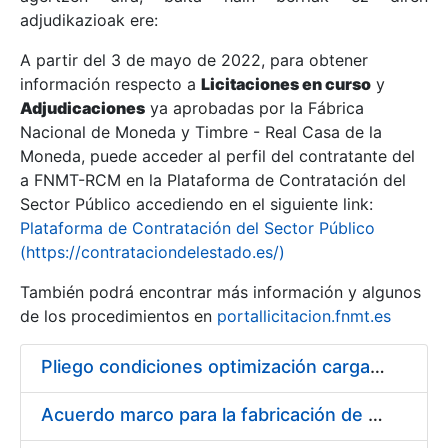
adjudikazioak ere:
A partir del 3 de mayo de 2022, para obtener
Erakutsi/Ezkutatu
información respecto a
Licitaciones en curso
y
Erakutsi/Ezkutatu
Adjudicaciones
ya aprobadas por la Fábrica
Nacional de Moneda y Timbre - Real Casa de la
Erakutsi/Ezkutatu
Moneda, puede acceder al perfil del contratante del
a FNMT-RCM en la Plataforma de Contratación del
Sector Público accediendo en el siguiente link:
Plataforma de Contratación del Sector Público
(https://contrataciondelestado.es/)
También podrá encontrar más información y algunos
de los procedimientos en
portallicitacion.fnmt.es
Pliego condiciones optimización cargas compras firmado
Erakutsi/Ezkutatu
Acuerdo marco para la fabricación de piezas