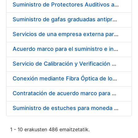
Suministro de Protectores Auditivos a medida para las personas trabajadoras de los Centros de Trabajo de Madrid y Burgos
Suministro de gafas graduadas antiproyecciones para los trabajadores de la FNMT-RCM en los centros de trabajo de Madrid y Burgos
Servicios de una empresa externa para el asesoramiento y resolución de los recursos de alzada que se presentan relacionados con procesos de selección para la FNMT-RCM
Acuerdo marco para el suministro e instalación de persianas, estores y otros complementos
Servicio de Calibración y Verificación Externa de los Equipos de Medición del Servicio de Prevención de la FNMT-RCM
Conexión mediante Fibra Óptica de los Centros de Proceso de Datos (CPDs) de las sedes de la FNMT-RCM de Burgos y Madrid
Contratación de acuerdo marco para el Suministro de Material de Electricidad para la Fábrica Nacional de Moneda y Timbre-Real Casa de la Moneda en su centro de trabajo de Burgos
Suministro de estuches para moneda de 30 €
1 - 10 erakusten 486 emaitzetatik.