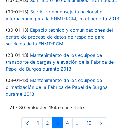
(13-02-13)
Suministro de consumibles informáticos
(30-01-13)
Servicio de mensajería nacional e
internacional para la FNMT-RCM, en el período 2013
(30-01-13)
Espacio técnico y comunicaciones del
centro de proceso de datos de respaldo para
servicios de la FNMT-RCM
(23-01-13)
Mantenimiento de los equipos de
transporte de cargas y elevación de la Fábrica de
Papel de Burgos durante 2013
(09-01-13)
Mantenimiento de los equipos de
climatización de la Fábrica de Papel de Burgos
durante 2013
21 - 30 erakusten 184 emaitzetatik.
1
2
3
4
...
19
Orrialdea
Orrialdea
Orrialdea
Orrialdea
Intermediate Pages Use
Orrialdea