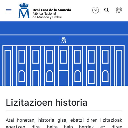
Nabigazioa
Erakutsi/Ezkutatu
Erakutsi/Ezkutatu
Erakutsi/Ezkutatu
Erakutsi/Ezkutatu
Erakutsi/Ezkutatu
Lizitazioen historia
Erakutsi/Ezkutatu
Atal honetan, historia gisa, ebatzi diren lizitazioak
agertzen dira, baita hain berriak ez diren