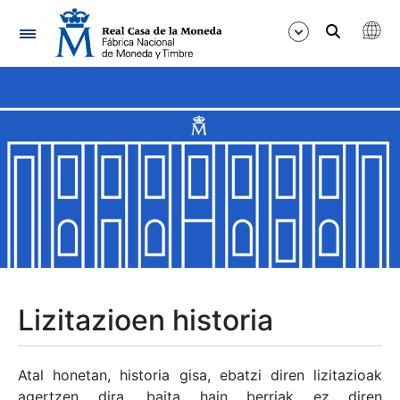
Nabigazioa
Erakutsi/Ezkutatu
Erakutsi/Ezkutatu
Erakutsi/Ezkutatu
Erakutsi/Ezkutatu
Erakutsi/Ezkutatu
Lizitazioen historia
Erakutsi/Ezkutatu
Atal honetan, historia gisa, ebatzi diren lizitazioak
agertzen dira, baita hain berriak ez diren