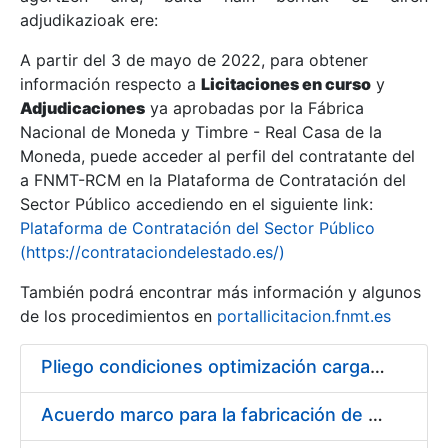
adjudikazioak ere:
A partir del 3 de mayo de 2022, para obtener
Erakutsi/Ezkutatu
información respecto a
Licitaciones en curso
y
Erakutsi/Ezkutatu
Adjudicaciones
ya aprobadas por la Fábrica
Nacional de Moneda y Timbre - Real Casa de la
Erakutsi/Ezkutatu
Moneda, puede acceder al perfil del contratante del
a FNMT-RCM en la Plataforma de Contratación del
Sector Público accediendo en el siguiente link:
Plataforma de Contratación del Sector Público
(https://contrataciondelestado.es/)
También podrá encontrar más información y algunos
de los procedimientos en
portallicitacion.fnmt.es
Pliego condiciones optimización cargas compras firmado
Erakutsi/Ezkutatu
Acuerdo marco para la fabricación de piezas