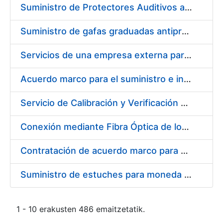
Suministro de Protectores Auditivos a medida para las personas trabajadoras de los Centros de Trabajo de Madrid y Burgos
Suministro de gafas graduadas antiproyecciones para los trabajadores de la FNMT-RCM en los centros de trabajo de Madrid y Burgos
Servicios de una empresa externa para el asesoramiento y resolución de los recursos de alzada que se presentan relacionados con procesos de selección para la FNMT-RCM
Acuerdo marco para el suministro e instalación de persianas, estores y otros complementos
Servicio de Calibración y Verificación Externa de los Equipos de Medición del Servicio de Prevención de la FNMT-RCM
Conexión mediante Fibra Óptica de los Centros de Proceso de Datos (CPDs) de las sedes de la FNMT-RCM de Burgos y Madrid
Contratación de acuerdo marco para el Suministro de Material de Electricidad para la Fábrica Nacional de Moneda y Timbre-Real Casa de la Moneda en su centro de trabajo de Burgos
Suministro de estuches para moneda de 30 €
1 - 10 erakusten 486 emaitzetatik.