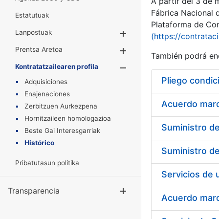
A partir del 3 de
Fábrica Nacional 
Estatutuak
Plataforma de Cont
Lanpostuak
Erakutsi/Ezkuta
(https://contratac
Prentsa Aretoa
Erakutsi/Ezkuta
También podrá enc
Kontratatzailearen profila
Erakutsi/Ezkut
Pliego condic
Adquisiciones
Enajenaciones
Acuerdo marco
Zerbitzuen Aurkezpena
Hornitzaileen homologazioa
Beste Gai Interesgarriak
Histórico
Pribatutasun politika
Transparencia
Erakutsi/Ezku
Acuerdo marco