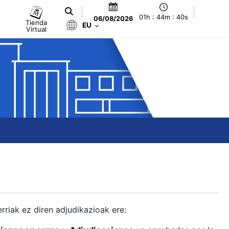
01h : 44m : 41s
06/08/2026
Tienda
EU
Virtual
berriak ez diren adjudikazioak ere: