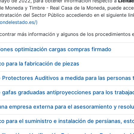
 mayo de 2022, para obtener información respecto a
Licita
de Moneda y Timbre - Real Casa de la Moneda, puede acced
ratación del Sector Público accediendo en el siguiente lin
tu
iondelestado.es/)
tu
ontrar más información y algunos de los procedimientos 
atu
iones optimización cargas compras firmado
 para la fabricación de piezas
tatu
 para el suministro e instalación de persianas, es