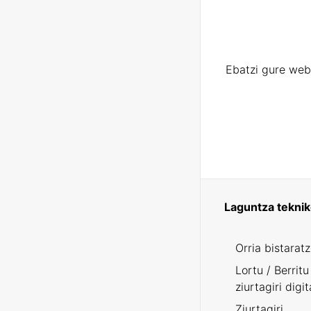
Ebatzi gure web
Laguntza tekni
Orria bistarat
Lortu / Berritu
ziurtagiri digit
Ziurtagiri