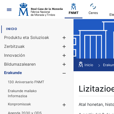
Nabigazioa
FNMT
Ceres
El
INICIO
Produktu eta Soluzioak
Erakutsi/Ezku
Zerbitzuak
Erakutsi/Ezku
Innovación
Erakutsi/Ezku
Bildumazalearen
Erakutsi/Ezku
Inicio
Eraku
Erakunde
Erakutsi/Ezku
130 Aniversario FNMT
Lizitazio
Erakunde mailako
Informazioa
Atal honetan, histo
Konpromisoak
Erakutsi/Ezkuta
Agenda 2030 y ODS