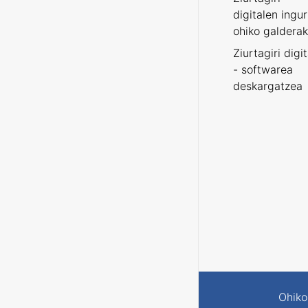
digitalen ingu
ohiko galderak
Ziurtagiri digi
- softwarea
deskargatzea
Ohiko