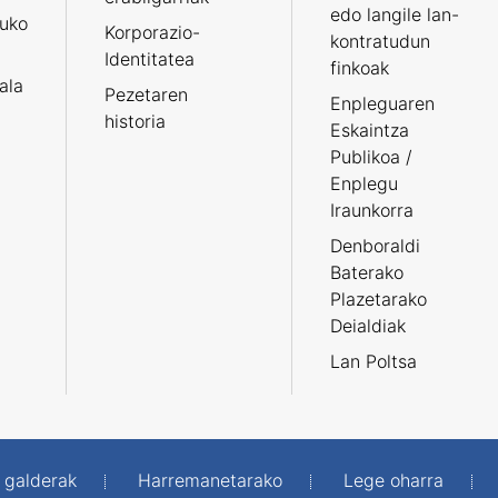
edo langile lan-
ruko
Korporazio-
kontratudun
Identitatea
finkoak
tala
Pezetaren
Enpleguaren
historia
Eskaintza
Publikoa /
Enplegu
Iraunkorra
Denboraldi
Baterako
Plazetarako
Deialdiak
Lan Poltsa
 galderak
Harremanetarako
Lege oharra