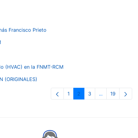
más Francisco Prieto
M
nado (HVAC) en la FNMT-RCM
ON (ORIGINALES)
1
2
3
...
19
Orrialdea
Orrialdea
Orrialdea
Intermediate Pa
Orrialdea