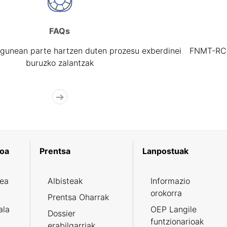
FAQs
gunean parte hartzen duten prozesu exberdinei
FNMT-RCM 
buruzko zalantzak
koa
Prentsa
Lanpostuak
zea
Albisteak
Informazio
orokorra
Prentsa Oharrak
ala
OEP Langile
Dossier
funtzionarioak
erabilgarriak