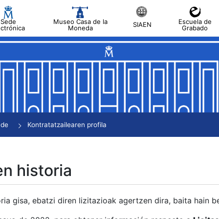
Sede
Museo Casa de la
Escuela de
SIAEN
ectrónica
Moneda
Grabado
tatu
tatu
tatu
tatu
nde
Kontratatzailearen profila
tatu
en historia
ria gisa, ebatzi diren lizitazioak agertzen dira, baita hain 
tu