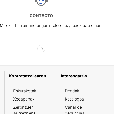
CONTACTO
rekin harremanetan jarri telefonoz, faxez edo email
Kontratatzailearen profila
Interesgarria
Eskuraketak
Dendak
Xedapenak
Katalogoa
Zerbitzuen
Canal de
Aurkezpena
denuncias