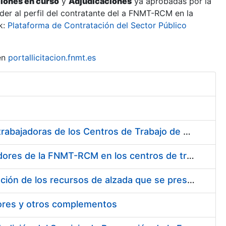
ciones en curso
y
Adjudicaciones
ya aprobadas por la
er al perfil del contratante del a FNMT-RCM en la
k:
Plataforma de Contratación del Sector Público
en
portallicitacion.fnmt.es
Suministro de Protectores Auditivos a medida para las personas trabajadoras de los Centros de Trabajo de Madrid y Burgos
Suministro de gafas graduadas antiproyecciones para los trabajadores de la FNMT-RCM en los centros de trabajo de Madrid y Burgos
Servicios de una empresa externa para el asesoramiento y resolución de los recursos de alzada que se presentan relacionados con procesos de selección para la FNMT-RCM
tores y otros complementos