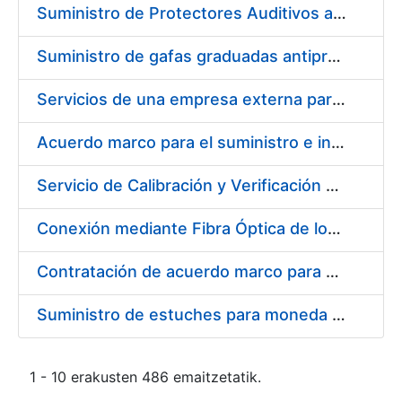
Suministro de Protectores Auditivos a medida para las personas trabajadoras de los Centros de Trabajo de Madrid y Burgos
Suministro de gafas graduadas antiproyecciones para los trabajadores de la FNMT-RCM en los centros de trabajo de Madrid y Burgos
Servicios de una empresa externa para el asesoramiento y resolución de los recursos de alzada que se presentan relacionados con procesos de selección para la FNMT-RCM
Acuerdo marco para el suministro e instalación de persianas, estores y otros complementos
Servicio de Calibración y Verificación Externa de los Equipos de Medición del Servicio de Prevención de la FNMT-RCM
Conexión mediante Fibra Óptica de los Centros de Proceso de Datos (CPDs) de las sedes de la FNMT-RCM de Burgos y Madrid
Contratación de acuerdo marco para el Suministro de Material de Electricidad para la Fábrica Nacional de Moneda y Timbre-Real Casa de la Moneda en su centro de trabajo de Burgos
Suministro de estuches para moneda de 30 €
1 - 10 erakusten 486 emaitzetatik.