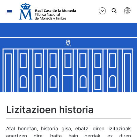
Nabigazioa
Erakutsi/Ezkutatu
Erakutsi/Ezkutatu
Erakutsi/Ezkutatu
Erakutsi/Ezkutatu
Erakutsi/Ezkutatu
Lizitazioen historia
Erakutsi/Ezkutatu
Atal honetan, historia gisa, ebatzi diren lizitazioak
agertzen dira, baita hain berriak ez diren