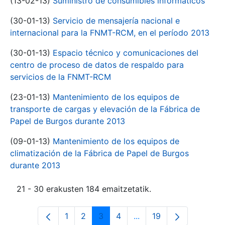
(13-02-13)
Suministro de consumibles informáticos
(30-01-13)
Servicio de mensajería nacional e
internacional para la FNMT-RCM, en el período 2013
(30-01-13)
Espacio técnico y comunicaciones del
centro de proceso de datos de respaldo para
servicios de la FNMT-RCM
(23-01-13)
Mantenimiento de los equipos de
transporte de cargas y elevación de la Fábrica de
Papel de Burgos durante 2013
(09-01-13)
Mantenimiento de los equipos de
climatización de la Fábrica de Papel de Burgos
durante 2013
21 - 30 erakusten 184 emaitzetatik.
1
2
3
4
...
19
Orrialdea
Orrialdea
Orrialdea
Orrialdea
Intermediate Pages Use
Orrialdea