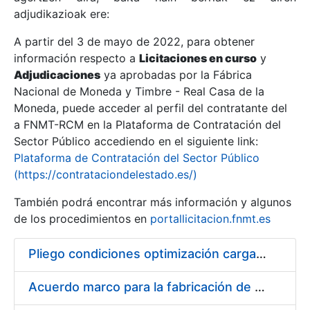
adjudikazioak ere:
A partir del 3 de mayo de 2022, para obtener
Erakutsi/Ezkutatu
información respecto a
Licitaciones en curso
y
Erakutsi/Ezkutatu
Adjudicaciones
ya aprobadas por la Fábrica
Nacional de Moneda y Timbre - Real Casa de la
Erakutsi/Ezkutatu
Moneda, puede acceder al perfil del contratante del
a FNMT-RCM en la Plataforma de Contratación del
Sector Público accediendo en el siguiente link:
Plataforma de Contratación del Sector Público
(https://contrataciondelestado.es/)
También podrá encontrar más información y algunos
de los procedimientos en
portallicitacion.fnmt.es
Pliego condiciones optimización cargas compras firmado
Erakutsi/Ezkutatu
Acuerdo marco para la fabricación de piezas