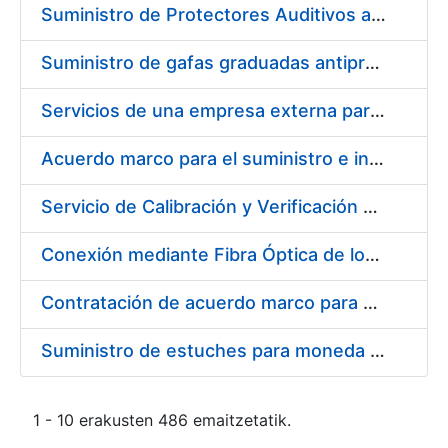
Suministro de Protectores Auditivos a medida para las personas trabajadoras de los Centros de Trabajo de Madrid y Burgos
Suministro de gafas graduadas antiproyecciones para los trabajadores de la FNMT-RCM en los centros de trabajo de Madrid y Burgos
Servicios de una empresa externa para el asesoramiento y resolución de los recursos de alzada que se presentan relacionados con procesos de selección para la FNMT-RCM
Acuerdo marco para el suministro e instalación de persianas, estores y otros complementos
Servicio de Calibración y Verificación Externa de los Equipos de Medición del Servicio de Prevención de la FNMT-RCM
Conexión mediante Fibra Óptica de los Centros de Proceso de Datos (CPDs) de las sedes de la FNMT-RCM de Burgos y Madrid
Contratación de acuerdo marco para el Suministro de Material de Electricidad para la Fábrica Nacional de Moneda y Timbre-Real Casa de la Moneda en su centro de trabajo de Burgos
Suministro de estuches para moneda de 30 €
1 - 10 erakusten 486 emaitzetatik.