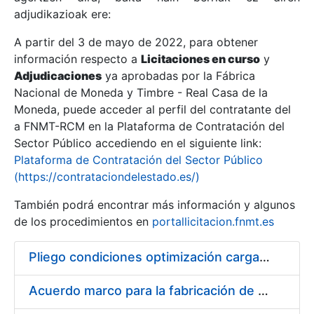
adjudikazioak ere:
A partir del 3 de mayo de 2022, para obtener
Erakutsi/Ezkutatu
información respecto a
Licitaciones en curso
y
Erakutsi/Ezkutatu
Adjudicaciones
ya aprobadas por la Fábrica
Nacional de Moneda y Timbre - Real Casa de la
Erakutsi/Ezkutatu
Moneda, puede acceder al perfil del contratante del
a FNMT-RCM en la Plataforma de Contratación del
Sector Público accediendo en el siguiente link:
Plataforma de Contratación del Sector Público
(https://contrataciondelestado.es/)
También podrá encontrar más información y algunos
de los procedimientos en
portallicitacion.fnmt.es
Pliego condiciones optimización cargas compras firmado
Erakutsi/Ezkutatu
Acuerdo marco para la fabricación de piezas