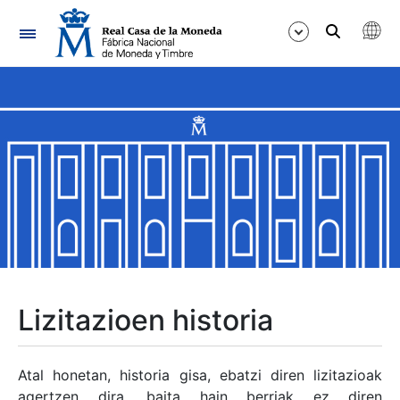
Nabigazioa
Erakutsi/Ezkutatu
Erakutsi/Ezkutatu
Erakutsi/Ezkutatu
Erakutsi/Ezkutatu
Erakutsi/Ezkutatu
Lizitazioen historia
Erakutsi/Ezkutatu
Atal honetan, historia gisa, ebatzi diren lizitazioak
agertzen dira, baita hain berriak ez diren