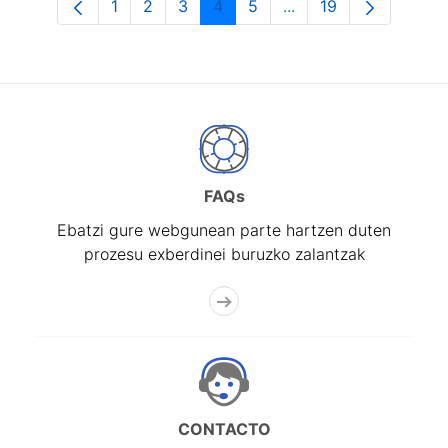
1
2
3
4
5
...
19
Orrialdea
Orrialdea
Orrialdea
Orrialdea
Orrialdea
Intermediate Pages U
Orrialdea
FAQs
Ebatzi gure webgunean parte hartzen duten
prozesu exberdinei buruzko zalantzak
CONTACTO