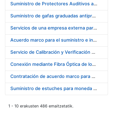
Suministro de Protectores Auditivos a medida para las personas trabajadoras de los Centros de Trabajo de Madrid y Burgos
Suministro de gafas graduadas antiproyecciones para los trabajadores de la FNMT-RCM en los centros de trabajo de Madrid y Burgos
Servicios de una empresa externa para el asesoramiento y resolución de los recursos de alzada que se presentan relacionados con procesos de selección para la FNMT-RCM
Acuerdo marco para el suministro e instalación de persianas, estores y otros complementos
Servicio de Calibración y Verificación Externa de los Equipos de Medición del Servicio de Prevención de la FNMT-RCM
Conexión mediante Fibra Óptica de los Centros de Proceso de Datos (CPDs) de las sedes de la FNMT-RCM de Burgos y Madrid
Contratación de acuerdo marco para el Suministro de Material de Electricidad para la Fábrica Nacional de Moneda y Timbre-Real Casa de la Moneda en su centro de trabajo de Burgos
Suministro de estuches para moneda de 30 €
1 - 10 erakusten 486 emaitzetatik.