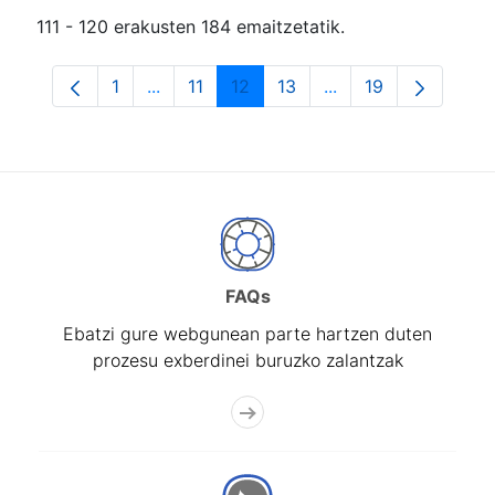
111 - 120 erakusten 184 emaitzetatik.
1
...
11
12
13
...
19
Orrialdea
Intermediate Pages Use TAB to navigate.
Orrialdea
Orrialdea
Orrialdea
Intermediate Pages
Orrialdea
FAQs
Ebatzi gure webgunean parte hartzen duten
prozesu exberdinei buruzko zalantzak