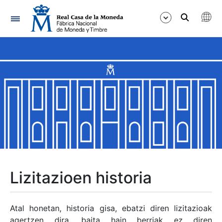
Nabigazioa
Erakutsi/Ezkutatu
Erakutsi/Ezkutatu
Erakutsi/Ezkutatu
Erakutsi/Ezkutatu
Erakutsi/Ezkutatu
Lizitazioen historia
Erakutsi/Ezkutatu
Atal honetan, historia gisa, ebatzi diren lizitazioak
agertzen dira, baita hain berriak ez diren