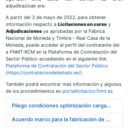
adjudikazioak ere:
A partir del 3 de mayo de 2022, para obtener
Erakutsi/Ezkutatu
información respecto a
Licitaciones en curso
y
Erakutsi/Ezkutatu
Adjudicaciones
ya aprobadas por la Fábrica
Nacional de Moneda y Timbre - Real Casa de la
Erakutsi/Ezkutatu
Moneda, puede acceder al perfil del contratante del
a FNMT-RCM en la Plataforma de Contratación del
Sector Público accediendo en el siguiente link:
Plataforma de Contratación del Sector Público
(https://contrataciondelestado.es/)
También podrá encontrar más información y algunos
de los procedimientos en
portallicitacion.fnmt.es
Pliego condiciones optimización cargas compras firmado
Erakutsi/Ezkutatu
Acuerdo marco para la fabricación de piezas