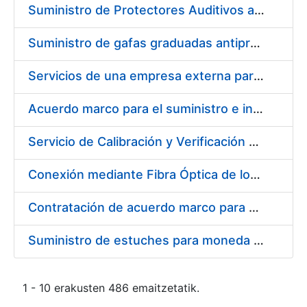
Suministro de Protectores Auditivos a medida para las personas trabajadoras de los Centros de Trabajo de Madrid y Burgos
Suministro de gafas graduadas antiproyecciones para los trabajadores de la FNMT-RCM en los centros de trabajo de Madrid y Burgos
Servicios de una empresa externa para el asesoramiento y resolución de los recursos de alzada que se presentan relacionados con procesos de selección para la FNMT-RCM
Acuerdo marco para el suministro e instalación de persianas, estores y otros complementos
Servicio de Calibración y Verificación Externa de los Equipos de Medición del Servicio de Prevención de la FNMT-RCM
Conexión mediante Fibra Óptica de los Centros de Proceso de Datos (CPDs) de las sedes de la FNMT-RCM de Burgos y Madrid
Contratación de acuerdo marco para el Suministro de Material de Electricidad para la Fábrica Nacional de Moneda y Timbre-Real Casa de la Moneda en su centro de trabajo de Burgos
Suministro de estuches para moneda de 30 €
1 - 10 erakusten 486 emaitzetatik.