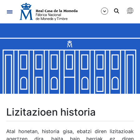
Nabigazioa
Erakutsi/Ezkutatu
Erakutsi/Ezkutatu
Erakutsi/Ezkutatu
Erakutsi/Ezkutatu
Erakutsi/Ezkutatu
Lizitazioen historia
Erakutsi/Ezkutatu
Atal honetan, historia gisa, ebatzi diren lizitazioak
agertzen dira, baita hain berriak ez diren