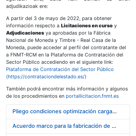
adjudikazioak ere:
A partir del 3 de mayo de 2022, para obtener
Erakutsi/Ezkutatu
información respecto a
Licitaciones en curso
y
Erakutsi/Ezkutatu
Adjudicaciones
ya aprobadas por la Fábrica
Nacional de Moneda y Timbre - Real Casa de la
Erakutsi/Ezkutatu
Moneda, puede acceder al perfil del contratante del
a FNMT-RCM en la Plataforma de Contratación del
Sector Público accediendo en el siguiente link:
Plataforma de Contratación del Sector Público
(https://contrataciondelestado.es/)
También podrá encontrar más información y algunos
de los procedimientos en
portallicitacion.fnmt.es
Pliego condiciones optimización cargas compras firmado
Erakutsi/Ezkutatu
Acuerdo marco para la fabricación de piezas