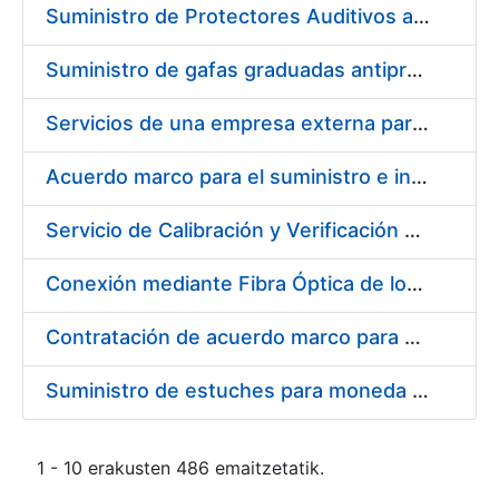
Suministro de Protectores Auditivos a medida para las personas trabajadoras de los Centros de Trabajo de Madrid y Burgos
Suministro de gafas graduadas antiproyecciones para los trabajadores de la FNMT-RCM en los centros de trabajo de Madrid y Burgos
Servicios de una empresa externa para el asesoramiento y resolución de los recursos de alzada que se presentan relacionados con procesos de selección para la FNMT-RCM
Acuerdo marco para el suministro e instalación de persianas, estores y otros complementos
Servicio de Calibración y Verificación Externa de los Equipos de Medición del Servicio de Prevención de la FNMT-RCM
Conexión mediante Fibra Óptica de los Centros de Proceso de Datos (CPDs) de las sedes de la FNMT-RCM de Burgos y Madrid
Contratación de acuerdo marco para el Suministro de Material de Electricidad para la Fábrica Nacional de Moneda y Timbre-Real Casa de la Moneda en su centro de trabajo de Burgos
Suministro de estuches para moneda de 30 €
1 - 10 erakusten 486 emaitzetatik.