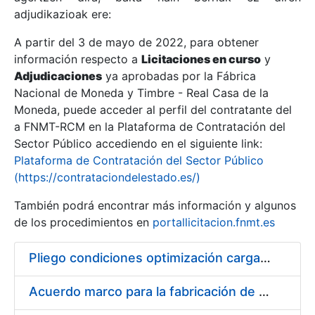
adjudikazioak ere:
A partir del 3 de mayo de 2022, para obtener
Erakutsi/Ezkutatu
información respecto a
Licitaciones en curso
y
Erakutsi/Ezkutatu
Adjudicaciones
ya aprobadas por la Fábrica
Nacional de Moneda y Timbre - Real Casa de la
Erakutsi/Ezkutatu
Moneda, puede acceder al perfil del contratante del
a FNMT-RCM en la Plataforma de Contratación del
Sector Público accediendo en el siguiente link:
Plataforma de Contratación del Sector Público
(https://contrataciondelestado.es/)
También podrá encontrar más información y algunos
de los procedimientos en
portallicitacion.fnmt.es
Pliego condiciones optimización cargas compras firmado
Erakutsi/Ezkutatu
Acuerdo marco para la fabricación de piezas