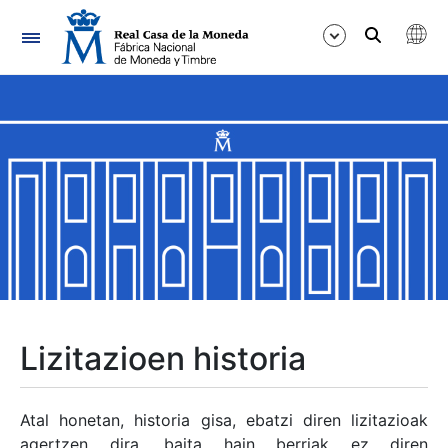
Nabigazioa
Erakutsi/Ezkutatu
Erakutsi/Ezkutatu
Erakutsi/Ezkutatu
Erakutsi/Ezkutatu
Erakutsi/Ezkutatu
Lizitazioen historia
Erakutsi/Ezkutatu
Atal honetan, historia gisa, ebatzi diren lizitazioak
agertzen dira, baita hain berriak ez diren