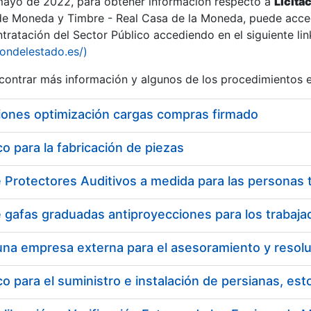
 mayo de 2022, para obtener información respecto a
Licita
de Moneda y Timbre - Real Casa de la Moneda, puede acced
ratación del Sector Público accediendo en el siguiente lin
tu
iondelestado.es/)
tu
ontrar más información y algunos de los procedimientos 
atu
iones optimización cargas compras firmado
 para la fabricación de piezas
tatu
 para el suministro e instalación de persianas, es