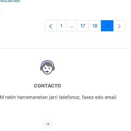
slizantes
s
1
...
17
18
19
Orrialdea
Intermediate Pages Use TA
Orrialdea
Orrialdea
Orrialdea
CONTACTO
rekin harremanetan jarri telefonoz, faxez edo email