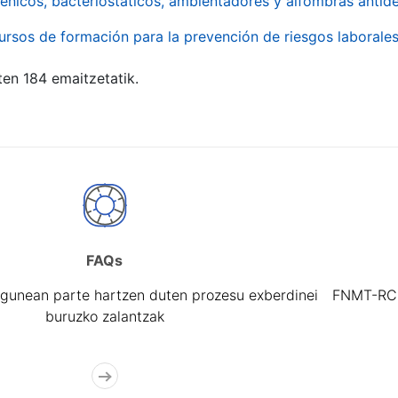
énicos, bacteriostáticos, ambientadores y alfombras antide
ursos de formación para la prevención de riesgos laborale
ten 184 emaitzetatik.
FAQs
gunean parte hartzen duten prozesu exberdinei
FNMT-RCM 
buruzko zalantzak