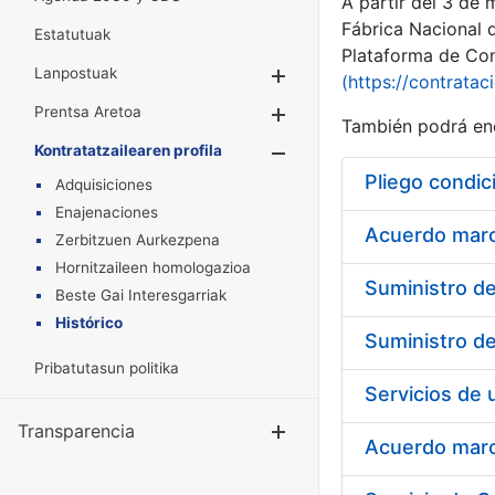
A partir del 3 de
Fábrica Nacional 
Estatutuak
Plataforma de Cont
Lanpostuak
Erakutsi/Ezkuta
(https://contratac
Prentsa Aretoa
Erakutsi/Ezkuta
También podrá enc
Kontratatzailearen profila
Erakutsi/Ezkut
Pliego condic
Adquisiciones
Enajenaciones
Acuerdo marco
Zerbitzuen Aurkezpena
Hornitzaileen homologazioa
Beste Gai Interesgarriak
Histórico
Pribatutasun politika
Transparencia
Erakutsi/Ezku
Acuerdo marco