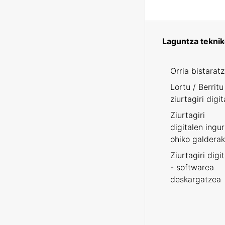
Laguntza tekni
Orria bistarat
Lortu / Berritu
ziurtagiri digit
Ziurtagiri
digitalen ingu
ohiko galderak
Ziurtagiri digi
- softwarea
deskargatzea