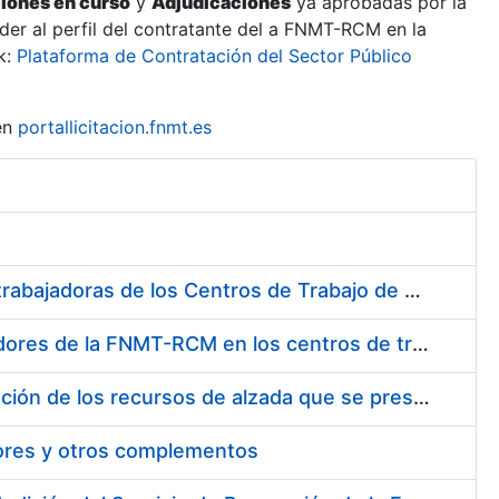
ciones en curso
y
Adjudicaciones
ya aprobadas por la
er al perfil del contratante del a FNMT-RCM en la
k:
Plataforma de Contratación del Sector Público
en
portallicitacion.fnmt.es
Suministro de Protectores Auditivos a medida para las personas trabajadoras de los Centros de Trabajo de Madrid y Burgos
Suministro de gafas graduadas antiproyecciones para los trabajadores de la FNMT-RCM en los centros de trabajo de Madrid y Burgos
Servicios de una empresa externa para el asesoramiento y resolución de los recursos de alzada que se presentan relacionados con procesos de selección para la FNMT-RCM
tores y otros complementos