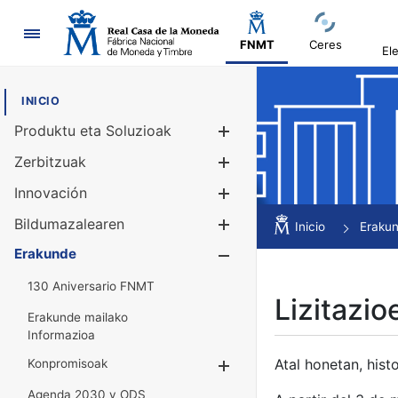
Nabigazioa
FNMT
Ceres
El
INICIO
Produktu eta Soluzioak
Erakutsi/Ezku
Zerbitzuak
Erakutsi/Ezku
Innovación
Erakutsi/Ezku
Bildumazalearen
Erakutsi/Ezku
Inicio
Eraku
Erakunde
Erakutsi/Ezku
130 Aniversario FNMT
Lizitazio
Erakunde mailako
Informazioa
Atal honetan, histo
Konpromisoak
Erakutsi/Ezkuta
Agenda 2030 y ODS