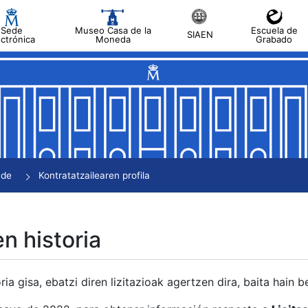
Sede
Museo Casa de la
Escuela de
SIAEN
ectrónica
Moneda
Grabado
tatu
tatu
tatu
tatu
nde
Kontratatzailearen profila
tatu
en historia
ria gisa, ebatzi diren lizitazioak agertzen dira, baita hain 
tu