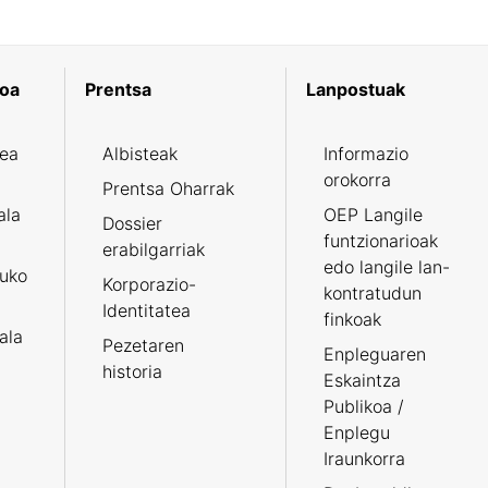
koa
Prentsa
Lanpostuak
zea
Albisteak
Informazio
orokorra
Prentsa Oharrak
ala
OEP Langile
Dossier
funtzionarioak
erabilgarriak
edo langile lan-
ruko
Korporazio-
kontratudun
Identitatea
finkoak
tala
Pezetaren
Enpleguaren
historia
Eskaintza
Publikoa /
Enplegu
Iraunkorra