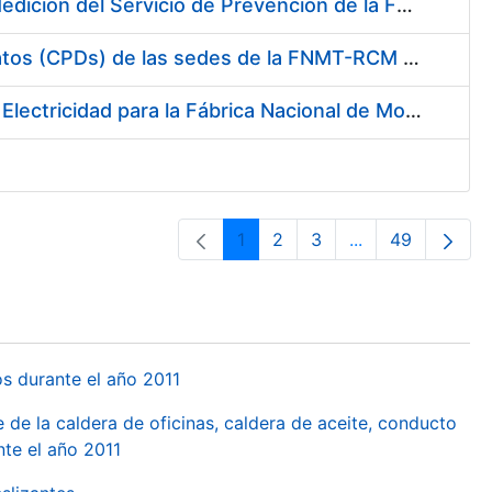
Servicio de Calibración y Verificación Externa de los Equipos de Medición del Servicio de Prevención de la FNMT-RCM
Conexión mediante Fibra Óptica de los Centros de Proceso de Datos (CPDs) de las sedes de la FNMT-RCM de Burgos y Madrid
Contratación de acuerdo marco para el Suministro de Material de Electricidad para la Fábrica Nacional de Moneda y Timbre-Real Casa de la Moneda en su centro de trabajo de Burgos
1
2
3
...
49
Orrialdea
Orrialdea
Orrialdea
Intermediate Pa
Orrialdea
os durante el año 2011
 de la caldera de oficinas, caldera de aceite, conducto
te el año 2011