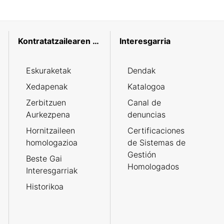
Kontratatzailearen profila
Interesgarria
Eskuraketak
Dendak
Xedapenak
Katalogoa
Zerbitzuen
Canal de
Aurkezpena
denuncias
Hornitzaileen
Certificaciones
homologazioa
de Sistemas de
Gestión
Beste Gai
Homologados
Interesgarriak
Historikoa