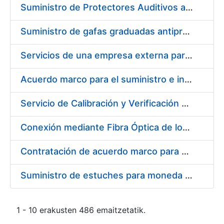
Suministro de Protectores Auditivos a medida para las personas trabajadoras de los Centros de Trabajo de Madrid y Burgos
Suministro de gafas graduadas antiproyecciones para los trabajadores de la FNMT-RCM en los centros de trabajo de Madrid y Burgos
Servicios de una empresa externa para el asesoramiento y resolución de los recursos de alzada que se presentan relacionados con procesos de selección para la FNMT-RCM
Acuerdo marco para el suministro e instalación de persianas, estores y otros complementos
Servicio de Calibración y Verificación Externa de los Equipos de Medición del Servicio de Prevención de la FNMT-RCM
Conexión mediante Fibra Óptica de los Centros de Proceso de Datos (CPDs) de las sedes de la FNMT-RCM de Burgos y Madrid
Contratación de acuerdo marco para el Suministro de Material de Electricidad para la Fábrica Nacional de Moneda y Timbre-Real Casa de la Moneda en su centro de trabajo de Burgos
Suministro de estuches para moneda de 30 €
1 - 10 erakusten 486 emaitzetatik.