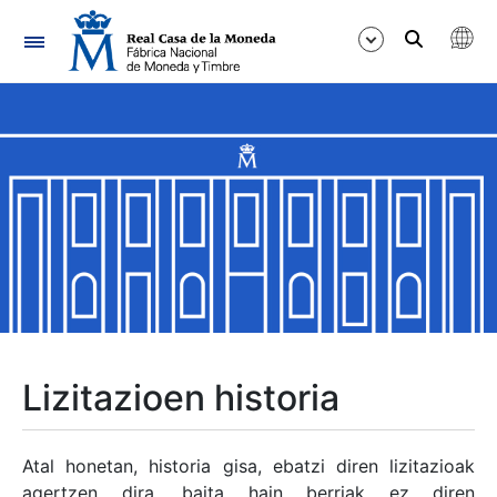
Nabigazioa
Erakutsi/Ezkutatu
Erakutsi/Ezkutatu
Erakutsi/Ezkutatu
Erakutsi/Ezkutatu
Erakutsi/Ezkutatu
Lizitazioen historia
Erakutsi/Ezkutatu
Atal honetan, historia gisa, ebatzi diren lizitazioak
agertzen dira, baita hain berriak ez diren