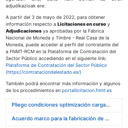
adjudikazioak ere:
A partir del 3 de mayo de 2022, para obtener
Erakutsi/Ezkutatu
información respecto a
Licitaciones en curso
y
Erakutsi/Ezkutatu
Adjudicaciones
ya aprobadas por la Fábrica
Nacional de Moneda y Timbre - Real Casa de la
Erakutsi/Ezkutatu
Moneda, puede acceder al perfil del contratante del
a FNMT-RCM en la Plataforma de Contratación del
Sector Público accediendo en el siguiente link:
Plataforma de Contratación del Sector Público
(https://contrataciondelestado.es/)
También podrá encontrar más información y algunos
de los procedimientos en
portallicitacion.fnmt.es
Pliego condiciones optimización cargas compras firmado
Erakutsi/Ezkutatu
Acuerdo marco para la fabricación de piezas