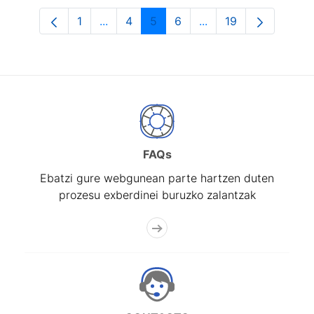
1
...
4
5
6
...
19
Orrialdea
Intermediate Pages Use TAB to navigat
Orrialdea
Orrialdea
Orrialdea
Intermediate Pages U
Orrialdea
FAQs
Ebatzi gure webgunean parte hartzen duten
prozesu exberdinei buruzko zalantzak