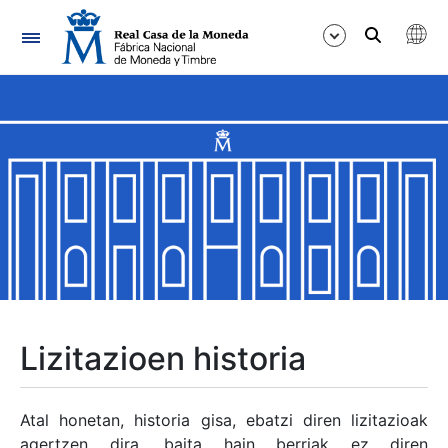
Nabigazioa
Erakutsi/Ezkutatu
Erakutsi/Ezkutatu
Erakutsi/Ezkutatu
Erakutsi/Ezkutatu
Erakutsi/Ezkutatu
Lizitazioen historia
Erakutsi/Ezkutatu
Atal honetan, historia gisa, ebatzi diren lizitazioak
agertzen dira, baita hain berriak ez diren