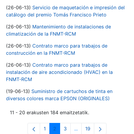
(26-06-13)
Servicio de maquetación e impresión del
catálogo del premio Tomás Francisco Prieto
(26-06-13)
Mantenimiento de instalaciones de
climatización de la FNMT-RCM
(26-06-13)
Contrato marco para trabajos de
construcción en la FNMT-RCM
(26-06-13)
Contrato marco para trabajos de
instalación de aire acondicionado (HVAC) en la
FNMT-RCM
(19-06-13)
Suministro de cartuchos de tinta en
diversos colores marca EPSON (ORIGINALES)
11 - 20 erakusten 184 emaitzetatik.
1
2
3
...
19
Orrialdea
Orrialdea
Orrialdea
Intermediate Pages Use T
Orrialdea