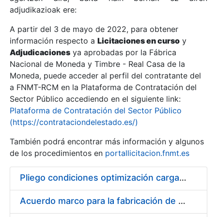
adjudikazioak ere:
A partir del 3 de mayo de 2022, para obtener
Erakutsi/Ezkutatu
información respecto a
Licitaciones en curso
y
Erakutsi/Ezkutatu
Adjudicaciones
ya aprobadas por la Fábrica
Nacional de Moneda y Timbre - Real Casa de la
Erakutsi/Ezkutatu
Moneda, puede acceder al perfil del contratante del
a FNMT-RCM en la Plataforma de Contratación del
Sector Público accediendo en el siguiente link:
Plataforma de Contratación del Sector Público
(https://contrataciondelestado.es/)
También podrá encontrar más información y algunos
de los procedimientos en
portallicitacion.fnmt.es
Pliego condiciones optimización cargas compras firmado
Erakutsi/Ezkutatu
Acuerdo marco para la fabricación de piezas