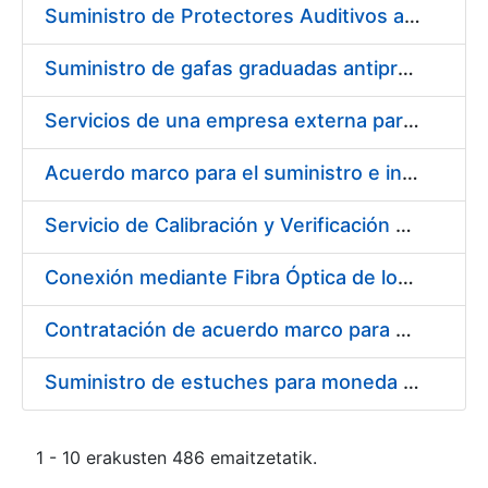
Suministro de Protectores Auditivos a medida para las personas trabajadoras de los Centros de Trabajo de Madrid y Burgos
Suministro de gafas graduadas antiproyecciones para los trabajadores de la FNMT-RCM en los centros de trabajo de Madrid y Burgos
Servicios de una empresa externa para el asesoramiento y resolución de los recursos de alzada que se presentan relacionados con procesos de selección para la FNMT-RCM
Acuerdo marco para el suministro e instalación de persianas, estores y otros complementos
Servicio de Calibración y Verificación Externa de los Equipos de Medición del Servicio de Prevención de la FNMT-RCM
Conexión mediante Fibra Óptica de los Centros de Proceso de Datos (CPDs) de las sedes de la FNMT-RCM de Burgos y Madrid
Contratación de acuerdo marco para el Suministro de Material de Electricidad para la Fábrica Nacional de Moneda y Timbre-Real Casa de la Moneda en su centro de trabajo de Burgos
Suministro de estuches para moneda de 30 €
1 - 10 erakusten 486 emaitzetatik.