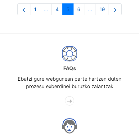
1
...
4
5
6
...
19
Orrialdea
Intermediate Pages Use TAB to navigat
Orrialdea
Orrialdea
Orrialdea
Intermediate Pages U
Orrialdea
FAQs
Ebatzi gure webgunean parte hartzen duten
prozesu exberdinei buruzko zalantzak