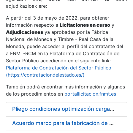
adjudikazioak ere:
A partir del 3 de mayo de 2022, para obtener
Erakutsi/Ezkutatu
información respecto a
Licitaciones en curso
y
Erakutsi/Ezkutatu
Adjudicaciones
ya aprobadas por la Fábrica
Nacional de Moneda y Timbre - Real Casa de la
Erakutsi/Ezkutatu
Moneda, puede acceder al perfil del contratante del
a FNMT-RCM en la Plataforma de Contratación del
Sector Público accediendo en el siguiente link:
Plataforma de Contratación del Sector Público
(https://contrataciondelestado.es/)
También podrá encontrar más información y algunos
de los procedimientos en
portallicitacion.fnmt.es
Pliego condiciones optimización cargas compras firmado
Erakutsi/Ezkutatu
Acuerdo marco para la fabricación de piezas