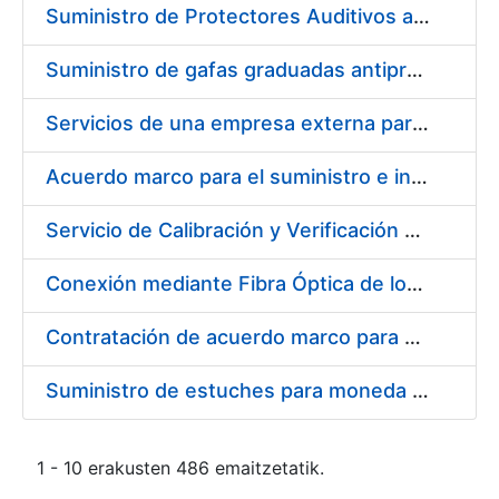
Suministro de Protectores Auditivos a medida para las personas trabajadoras de los Centros de Trabajo de Madrid y Burgos
Suministro de gafas graduadas antiproyecciones para los trabajadores de la FNMT-RCM en los centros de trabajo de Madrid y Burgos
Servicios de una empresa externa para el asesoramiento y resolución de los recursos de alzada que se presentan relacionados con procesos de selección para la FNMT-RCM
Acuerdo marco para el suministro e instalación de persianas, estores y otros complementos
Servicio de Calibración y Verificación Externa de los Equipos de Medición del Servicio de Prevención de la FNMT-RCM
Conexión mediante Fibra Óptica de los Centros de Proceso de Datos (CPDs) de las sedes de la FNMT-RCM de Burgos y Madrid
Contratación de acuerdo marco para el Suministro de Material de Electricidad para la Fábrica Nacional de Moneda y Timbre-Real Casa de la Moneda en su centro de trabajo de Burgos
Suministro de estuches para moneda de 30 €
1 - 10 erakusten 486 emaitzetatik.