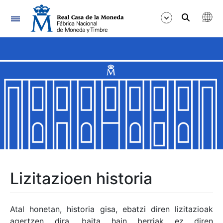
Nabigazioa
Erakutsi/Ezkutatu
Erakutsi/Ezkutatu
Erakutsi/Ezkutatu
Erakutsi/Ezkutatu
Erakutsi/Ezkutatu
Lizitazioen historia
Erakutsi/Ezkutatu
Atal honetan, historia gisa, ebatzi diren lizitazioak
agertzen dira, baita hain berriak ez diren