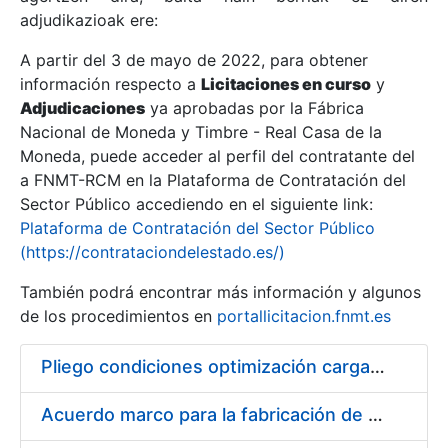
adjudikazioak ere:
A partir del 3 de mayo de 2022, para obtener
Erakutsi/Ezkutatu
información respecto a
Licitaciones en curso
y
Erakutsi/Ezkutatu
Adjudicaciones
ya aprobadas por la Fábrica
Nacional de Moneda y Timbre - Real Casa de la
Erakutsi/Ezkutatu
Moneda, puede acceder al perfil del contratante del
a FNMT-RCM en la Plataforma de Contratación del
Sector Público accediendo en el siguiente link:
Plataforma de Contratación del Sector Público
(https://contrataciondelestado.es/)
También podrá encontrar más información y algunos
de los procedimientos en
portallicitacion.fnmt.es
Pliego condiciones optimización cargas compras firmado
Erakutsi/Ezkutatu
Acuerdo marco para la fabricación de piezas