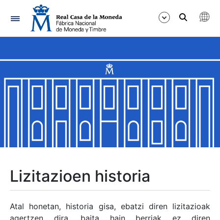
Nabigazioa
Erakutsi/Ezkutatu
Erakutsi/Ezkutatu
Erakutsi/Ezkutatu
Erakutsi/Ezkutatu
Erakutsi/Ezkutatu
Lizitazioen historia
Erakutsi/Ezkutatu
Atal honetan, historia gisa, ebatzi diren lizitazioak
agertzen dira, baita hain berriak ez diren