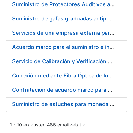
Suministro de Protectores Auditivos a medida para las personas trabajadoras de los Centros de Trabajo de Madrid y Burgos
Suministro de gafas graduadas antiproyecciones para los trabajadores de la FNMT-RCM en los centros de trabajo de Madrid y Burgos
Servicios de una empresa externa para el asesoramiento y resolución de los recursos de alzada que se presentan relacionados con procesos de selección para la FNMT-RCM
Acuerdo marco para el suministro e instalación de persianas, estores y otros complementos
Servicio de Calibración y Verificación Externa de los Equipos de Medición del Servicio de Prevención de la FNMT-RCM
Conexión mediante Fibra Óptica de los Centros de Proceso de Datos (CPDs) de las sedes de la FNMT-RCM de Burgos y Madrid
Contratación de acuerdo marco para el Suministro de Material de Electricidad para la Fábrica Nacional de Moneda y Timbre-Real Casa de la Moneda en su centro de trabajo de Burgos
Suministro de estuches para moneda de 30 €
1 - 10 erakusten 486 emaitzetatik.