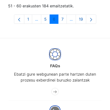
51 - 60 erakusten 184 emaitzetatik.
1
...
5
6
7
...
19
Orrialdea
Intermediate Pages Use TAB to navigat
Orrialdea
Orrialdea
Orrialdea
Intermediate Pages U
Orrialdea
FAQs
Ebatzi gure webgunean parte hartzen duten
prozesu exberdinei buruzko zalantzak