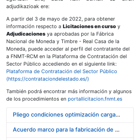
adjudikazioak ere:
A partir del 3 de mayo de 2022, para obtener
Erakutsi/Ezkutatu
información respecto a
Licitaciones en curso
y
Erakutsi/Ezkutatu
Adjudicaciones
ya aprobadas por la Fábrica
Nacional de Moneda y Timbre - Real Casa de la
Erakutsi/Ezkutatu
Moneda, puede acceder al perfil del contratante del
a FNMT-RCM en la Plataforma de Contratación del
Sector Público accediendo en el siguiente link:
Plataforma de Contratación del Sector Público
(https://contrataciondelestado.es/)
También podrá encontrar más información y algunos
de los procedimientos en
portallicitacion.fnmt.es
Pliego condiciones optimización cargas compras firmado
Erakutsi/Ezkutatu
Acuerdo marco para la fabricación de piezas