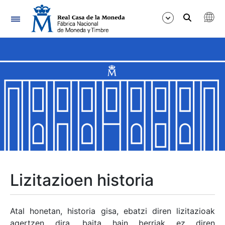
Nabigazioa
Erakutsi/Ezkutatu
Erakutsi/Ezkutatu
Erakutsi/Ezkutatu
Erakutsi/Ezkutatu
Erakutsi/Ezkutatu
Lizitazioen historia
Erakutsi/Ezkutatu
Atal honetan, historia gisa, ebatzi diren lizitazioak
agertzen dira, baita hain berriak ez diren