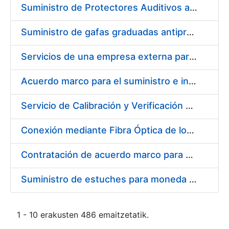
Suministro de Protectores Auditivos a medida para las personas trabajadoras de los Centros de Trabajo de Madrid y Burgos
Suministro de gafas graduadas antiproyecciones para los trabajadores de la FNMT-RCM en los centros de trabajo de Madrid y Burgos
Servicios de una empresa externa para el asesoramiento y resolución de los recursos de alzada que se presentan relacionados con procesos de selección para la FNMT-RCM
Acuerdo marco para el suministro e instalación de persianas, estores y otros complementos
Servicio de Calibración y Verificación Externa de los Equipos de Medición del Servicio de Prevención de la FNMT-RCM
Conexión mediante Fibra Óptica de los Centros de Proceso de Datos (CPDs) de las sedes de la FNMT-RCM de Burgos y Madrid
Contratación de acuerdo marco para el Suministro de Material de Electricidad para la Fábrica Nacional de Moneda y Timbre-Real Casa de la Moneda en su centro de trabajo de Burgos
Suministro de estuches para moneda de 30 €
1 - 10 erakusten 486 emaitzetatik.