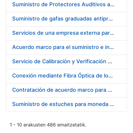
Suministro de Protectores Auditivos a medida para las personas trabajadoras de los Centros de Trabajo de Madrid y Burgos
Suministro de gafas graduadas antiproyecciones para los trabajadores de la FNMT-RCM en los centros de trabajo de Madrid y Burgos
Servicios de una empresa externa para el asesoramiento y resolución de los recursos de alzada que se presentan relacionados con procesos de selección para la FNMT-RCM
Acuerdo marco para el suministro e instalación de persianas, estores y otros complementos
Servicio de Calibración y Verificación Externa de los Equipos de Medición del Servicio de Prevención de la FNMT-RCM
Conexión mediante Fibra Óptica de los Centros de Proceso de Datos (CPDs) de las sedes de la FNMT-RCM de Burgos y Madrid
Contratación de acuerdo marco para el Suministro de Material de Electricidad para la Fábrica Nacional de Moneda y Timbre-Real Casa de la Moneda en su centro de trabajo de Burgos
Suministro de estuches para moneda de 30 €
1 - 10 erakusten 486 emaitzetatik.