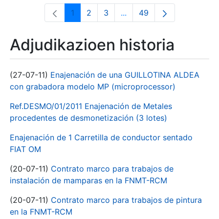
1
2
3
...
49
Orrialdea
Orrialdea
Orrialdea
Intermediate Pages Use T
Orrialdea
Adjudikazioen historia
(27-07-11)
Enajenación de una GUILLOTINA ALDEA
con grabadora modelo MP (microprocessor)
Ref.DESMO/01/2011 Enajenación de Metales
procedentes de desmonetización (3 lotes)
Enajenación de 1 Carretilla de conductor sentado
FIAT OM
(20-07-11)
Contrato marco para trabajos de
instalación de mamparas en la FNMT-RCM
(20-07-11)
Contrato marco para trabajos de pintura
en la FNMT-RCM