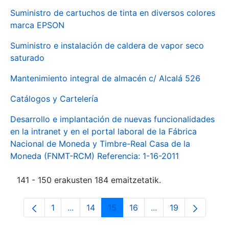
Suministro de cartuchos de tinta en diversos colores
marca EPSON
Suministro e instalación de caldera de vapor seco
saturado
Mantenimiento integral de almacén c/ Alcalá 526
Catálogos y Cartelería
Desarrollo e implantación de nuevas funcionalidades
en la intranet y en el portal laboral de la Fábrica
Nacional de Moneda y Timbre-Real Casa de la
Moneda (FNMT-RCM) Referencia: 1-16-2011
141 - 150 erakusten 184 emaitzetatik.
1
...
14
15
16
...
19
Orrialdea
Intermediate Pages Use TAB to navigate.
Orrialdea
Orrialdea
Orrialdea
Intermediate Pages
Orrialdea