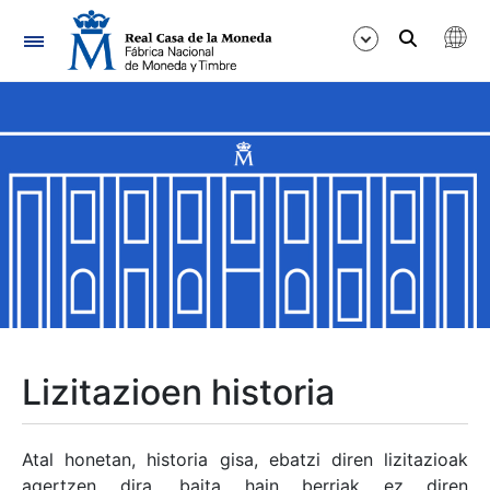
Nabigazioa
Erakutsi/Ezkutatu
Erakutsi/Ezkutatu
Erakutsi/Ezkutatu
Erakutsi/Ezkutatu
Erakutsi/Ezkutatu
Lizitazioen historia
Erakutsi/Ezkutatu
Atal honetan, historia gisa, ebatzi diren lizitazioak
agertzen dira, baita hain berriak ez diren