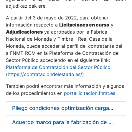
adjudikazioak ere:
A partir del 3 de mayo de 2022, para obtener
Erakutsi/Ezkutatu
información respecto a
Licitaciones en curso
y
Erakutsi/Ezkutatu
Adjudicaciones
ya aprobadas por la Fábrica
Nacional de Moneda y Timbre - Real Casa de la
Erakutsi/Ezkutatu
Moneda, puede acceder al perfil del contratante del
a FNMT-RCM en la Plataforma de Contratación del
Sector Público accediendo en el siguiente link:
Plataforma de Contratación del Sector Público
(https://contrataciondelestado.es/)
También podrá encontrar más información y algunos
de los procedimientos en
portallicitacion.fnmt.es
Pliego condiciones optimización cargas compras firmado
Erakutsi/Ezkutatu
Acuerdo marco para la fabricación de piezas