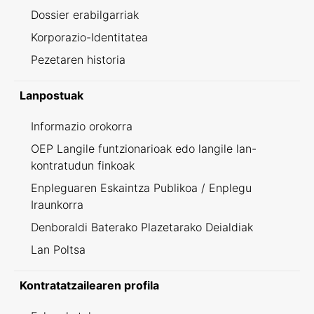
Dossier erabilgarriak
Korporazio-Identitatea
Pezetaren historia
Lanpostuak
Informazio orokorra
OEP Langile funtzionarioak edo langile lan-
kontratudun finkoak
Enpleguaren Eskaintza Publikoa / Enplegu
Iraunkorra
Denboraldi Baterako Plazetarako Deialdiak
Lan Poltsa
Kontratatzailearen profila