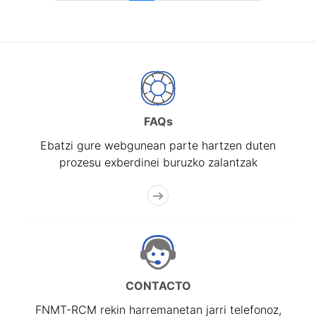
FAQs
Ebatzi gure webgunean parte hartzen duten
prozesu exberdinei buruzko zalantzak
CONTACTO
FNMT-RCM rekin harremanetan jarri telefonoz,