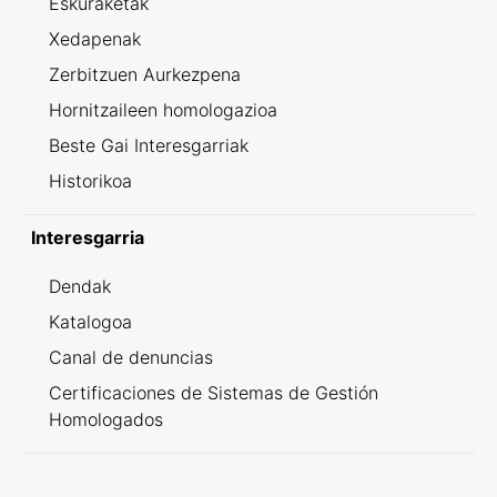
Eskuraketak
Xedapenak
Zerbitzuen Aurkezpena
Hornitzaileen homologazioa
Beste Gai Interesgarriak
Historikoa
Interesgarria
Dendak
Katalogoa
Canal de denuncias
Certificaciones de Sistemas de Gestión
Homologados