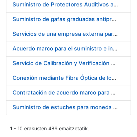
Suministro de Protectores Auditivos a medida para las personas trabajadoras de los Centros de Trabajo de Madrid y Burgos
Suministro de gafas graduadas antiproyecciones para los trabajadores de la FNMT-RCM en los centros de trabajo de Madrid y Burgos
Servicios de una empresa externa para el asesoramiento y resolución de los recursos de alzada que se presentan relacionados con procesos de selección para la FNMT-RCM
Acuerdo marco para el suministro e instalación de persianas, estores y otros complementos
Servicio de Calibración y Verificación Externa de los Equipos de Medición del Servicio de Prevención de la FNMT-RCM
Conexión mediante Fibra Óptica de los Centros de Proceso de Datos (CPDs) de las sedes de la FNMT-RCM de Burgos y Madrid
Contratación de acuerdo marco para el Suministro de Material de Electricidad para la Fábrica Nacional de Moneda y Timbre-Real Casa de la Moneda en su centro de trabajo de Burgos
Suministro de estuches para moneda de 30 €
1 - 10 erakusten 486 emaitzetatik.