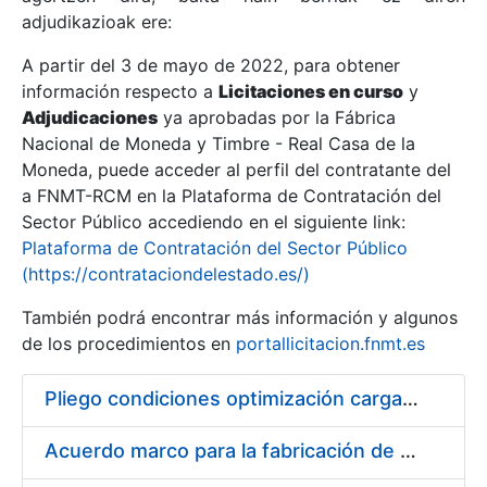
adjudikazioak ere:
A partir del 3 de mayo de 2022, para obtener
Erakutsi/Ezkutatu
información respecto a
Licitaciones en curso
y
Erakutsi/Ezkutatu
Adjudicaciones
ya aprobadas por la Fábrica
Nacional de Moneda y Timbre - Real Casa de la
Erakutsi/Ezkutatu
Moneda, puede acceder al perfil del contratante del
a FNMT-RCM en la Plataforma de Contratación del
Sector Público accediendo en el siguiente link:
Plataforma de Contratación del Sector Público
(https://contrataciondelestado.es/)
También podrá encontrar más información y algunos
de los procedimientos en
portallicitacion.fnmt.es
Pliego condiciones optimización cargas compras firmado
Erakutsi/Ezkutatu
Acuerdo marco para la fabricación de piezas