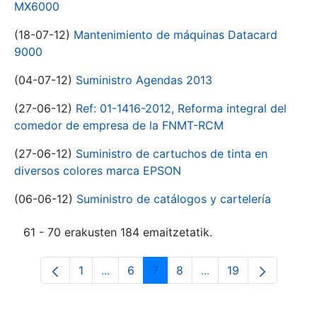
MX6000
(18-07-12)
Mantenimiento de máquinas Datacard
9000
(04-07-12)
Suministro Agendas 2013
(27-06-12)
Ref: 01-1416-2012, Reforma integral del
comedor de empresa de la FNMT-RCM
(27-06-12)
Suministro de cartuchos de tinta en
diversos colores marca EPSON
(06-06-12)
Suministro de catálogos y cartelería
61 - 70 erakusten 184 emaitzetatik.
1
...
6
7
8
...
19
Orrialdea
Intermediate Pages Use TAB to navigat
Orrialdea
Orrialdea
Orrialdea
Intermediate Pages U
Orrialdea