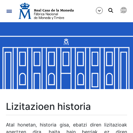
Nabigazioa
Erakutsi/Ezkutatu
Erakutsi/Ezkutatu
Erakutsi/Ezkutatu
Erakutsi/Ezkutatu
Erakutsi/Ezkutatu
Lizitazioen historia
Erakutsi/Ezkutatu
Atal honetan, historia gisa, ebatzi diren lizitazioak
agertzen dira, baita hain berriak ez diren