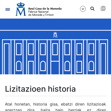
Nabigazioa
Erakutsi/Ezkutatu
Erakutsi/Ezkutatu
Erakutsi/Ezkutatu
Erakutsi/Ezkutatu
Erakutsi/Ezkutatu
Lizitazioen historia
Erakutsi/Ezkutatu
Atal honetan, historia gisa, ebatzi diren lizitazioak
agertzen dira, baita hain berriak ez diren