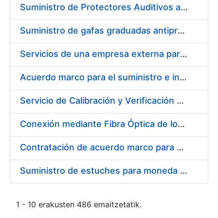
Suministro de Protectores Auditivos a medida para las personas trabajadoras de los Centros de Trabajo de Madrid y Burgos
Suministro de gafas graduadas antiproyecciones para los trabajadores de la FNMT-RCM en los centros de trabajo de Madrid y Burgos
Servicios de una empresa externa para el asesoramiento y resolución de los recursos de alzada que se presentan relacionados con procesos de selección para la FNMT-RCM
Acuerdo marco para el suministro e instalación de persianas, estores y otros complementos
Servicio de Calibración y Verificación Externa de los Equipos de Medición del Servicio de Prevención de la FNMT-RCM
Conexión mediante Fibra Óptica de los Centros de Proceso de Datos (CPDs) de las sedes de la FNMT-RCM de Burgos y Madrid
Contratación de acuerdo marco para el Suministro de Material de Electricidad para la Fábrica Nacional de Moneda y Timbre-Real Casa de la Moneda en su centro de trabajo de Burgos
Suministro de estuches para moneda de 30 €
1 - 10 erakusten 486 emaitzetatik.