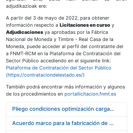
adjudikazioak ere:
A partir del 3 de mayo de 2022, para obtener
Erakutsi/Ezkutatu
información respecto a
Licitaciones en curso
y
Erakutsi/Ezkutatu
Adjudicaciones
ya aprobadas por la Fábrica
Nacional de Moneda y Timbre - Real Casa de la
Erakutsi/Ezkutatu
Moneda, puede acceder al perfil del contratante del
a FNMT-RCM en la Plataforma de Contratación del
Sector Público accediendo en el siguiente link:
Plataforma de Contratación del Sector Público
(https://contrataciondelestado.es/)
También podrá encontrar más información y algunos
de los procedimientos en
portallicitacion.fnmt.es
Pliego condiciones optimización cargas compras firmado
Erakutsi/Ezkutatu
Acuerdo marco para la fabricación de piezas