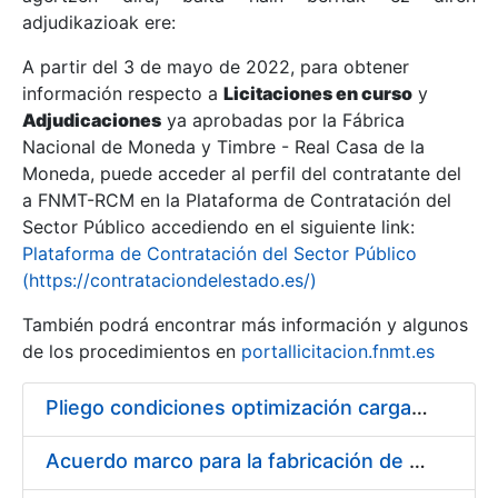
adjudikazioak ere:
A partir del 3 de mayo de 2022, para obtener
Erakutsi/Ezkutatu
información respecto a
Licitaciones en curso
y
Erakutsi/Ezkutatu
Adjudicaciones
ya aprobadas por la Fábrica
Nacional de Moneda y Timbre - Real Casa de la
Erakutsi/Ezkutatu
Moneda, puede acceder al perfil del contratante del
a FNMT-RCM en la Plataforma de Contratación del
Sector Público accediendo en el siguiente link:
Plataforma de Contratación del Sector Público
(https://contrataciondelestado.es/)
También podrá encontrar más información y algunos
de los procedimientos en
portallicitacion.fnmt.es
Pliego condiciones optimización cargas compras firmado
Erakutsi/Ezkutatu
Acuerdo marco para la fabricación de piezas