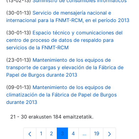
(13-02-13)
Suministro de consumibles informáticos
(30-01-13)
Servicio de mensajería nacional e
internacional para la FNMT-RCM, en el período 2013
(30-01-13)
Espacio técnico y comunicaciones del
centro de proceso de datos de respaldo para
servicios de la FNMT-RCM
(23-01-13)
Mantenimiento de los equipos de
transporte de cargas y elevación de la Fábrica de
Papel de Burgos durante 2013
(09-01-13)
Mantenimiento de los equipos de
climatización de la Fábrica de Papel de Burgos
durante 2013
21 - 30 erakusten 184 emaitzetatik.
1
2
3
4
...
19
Orrialdea
Orrialdea
Orrialdea
Orrialdea
Intermediate Pages Use
Orrialdea