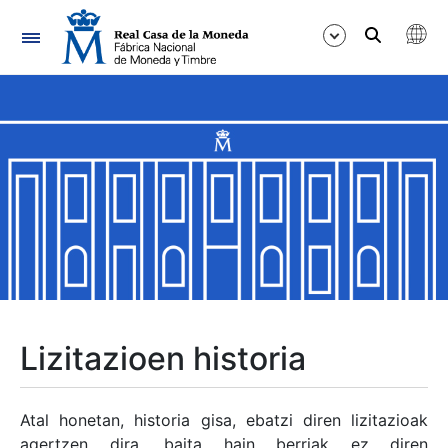
Nabigazioa
Erakutsi/Ezkutatu
Erakutsi/Ezkutatu
Erakutsi/Ezkutatu
Erakutsi/Ezkutatu
Erakutsi/Ezkutatu
Lizitazioen historia
Erakutsi/Ezkutatu
Atal honetan, historia gisa, ebatzi diren lizitazioak
agertzen dira, baita hain berriak ez diren