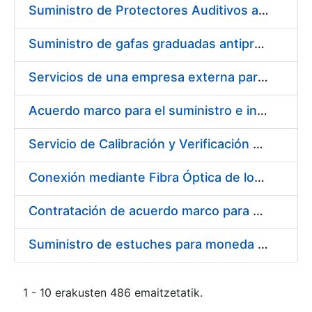
Suministro de Protectores Auditivos a medida para las personas trabajadoras de los Centros de Trabajo de Madrid y Burgos
Suministro de gafas graduadas antiproyecciones para los trabajadores de la FNMT-RCM en los centros de trabajo de Madrid y Burgos
Servicios de una empresa externa para el asesoramiento y resolución de los recursos de alzada que se presentan relacionados con procesos de selección para la FNMT-RCM
Acuerdo marco para el suministro e instalación de persianas, estores y otros complementos
Servicio de Calibración y Verificación Externa de los Equipos de Medición del Servicio de Prevención de la FNMT-RCM
Conexión mediante Fibra Óptica de los Centros de Proceso de Datos (CPDs) de las sedes de la FNMT-RCM de Burgos y Madrid
Contratación de acuerdo marco para el Suministro de Material de Electricidad para la Fábrica Nacional de Moneda y Timbre-Real Casa de la Moneda en su centro de trabajo de Burgos
Suministro de estuches para moneda de 30 €
1 - 10 erakusten 486 emaitzetatik.