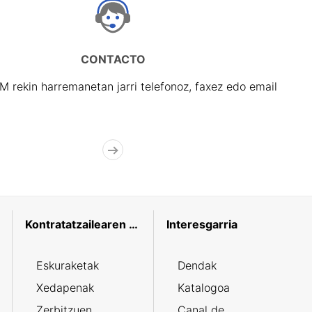
CONTACTO
rekin harremanetan jarri telefonoz, faxez edo email
Kontratatzailearen profila
Interesgarria
Eskuraketak
Dendak
Xedapenak
Katalogoa
Zerbitzuen
Canal de