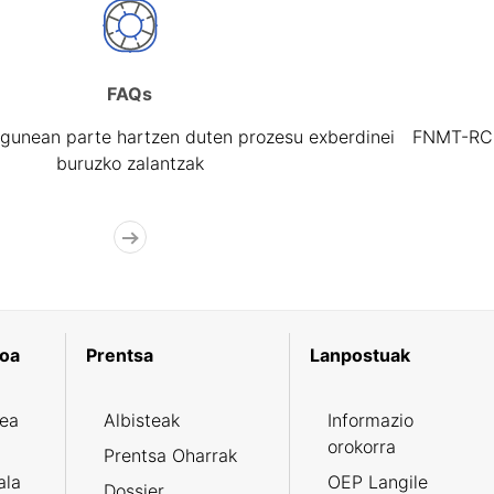
FAQs
gunean parte hartzen duten prozesu exberdinei
FNMT-RCM 
buruzko zalantzak
koa
Prentsa
Lanpostuak
zea
Albisteak
Informazio
orokorra
Prentsa Oharrak
ala
OEP Langile
Dossier