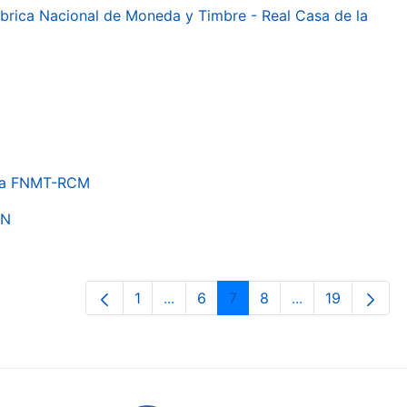
 Fábrica Nacional de Moneda y Timbre - Real Casa de la
e la FNMT-RCM
ON
1
...
6
7
8
...
19
Orrialdea
Intermediate Pages Use TAB to nav
Orrialdea
Orrialdea
Orrialdea
Intermediate Pa
Orrialdea