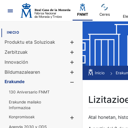
Nabigazioa
FNMT
Ceres
El
INICIO
Produktu eta Soluzioak
Erakutsi/Ezku
Zerbitzuak
Erakutsi/Ezku
Innovación
Erakutsi/Ezku
Bildumazalearen
Erakutsi/Ezku
Inicio
Eraku
Erakunde
Erakutsi/Ezku
130 Aniversario FNMT
Lizitazio
Erakunde mailako
Informazioa
Atal honetan, histo
Konpromisoak
Erakutsi/Ezkuta
Agenda 2030 y ODS