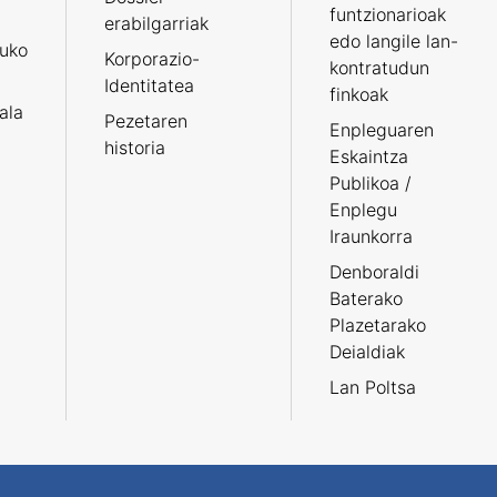
funtzionarioak
erabilgarriak
edo langile lan-
ruko
Korporazio-
kontratudun
Identitatea
finkoak
tala
Pezetaren
Enpleguaren
historia
Eskaintza
Publikoa /
Enplegu
Iraunkorra
Denboraldi
Baterako
Plazetarako
Deialdiak
Lan Poltsa