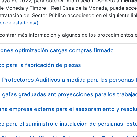
 mayo de 2022, para obtener información respecto a
Licita
de Moneda y Timbre - Real Casa de la Moneda, puede acced
ratación del Sector Público accediendo en el siguiente lin
tu
iondelestado.es/)
tu
ontrar más información y algunos de los procedimientos 
atu
iones optimización cargas compras firmado
 para la fabricación de piezas
tatu
 para el suministro e instalación de persianas, es