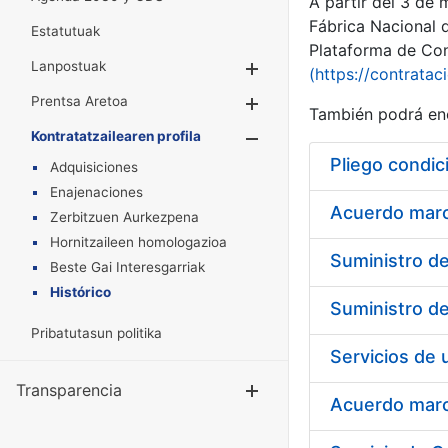
A partir del 3 de
Fábrica Nacional 
Estatutuak
Plataforma de Cont
Lanpostuak
Erakutsi/Ezkuta
(https://contratac
Prentsa Aretoa
Erakutsi/Ezkuta
También podrá enc
Kontratatzailearen profila
Erakutsi/Ezkut
Pliego condic
Adquisiciones
Enajenaciones
Acuerdo marco
Zerbitzuen Aurkezpena
Hornitzaileen homologazioa
Beste Gai Interesgarriak
Histórico
Pribatutasun politika
Transparencia
Erakutsi/Ezku
Acuerdo marco