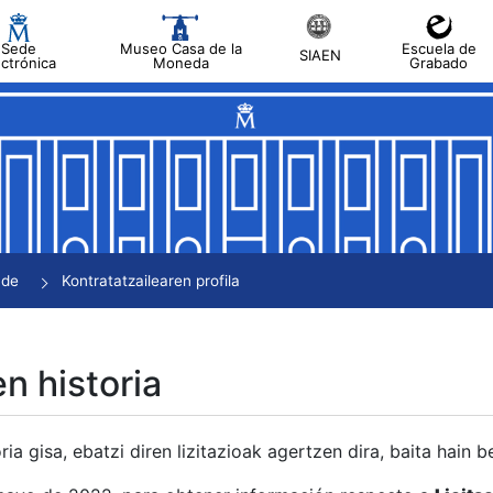
Sede
Museo Casa de la
Escuela de
SIAEN
ectrónica
Moneda
Grabado
tatu
tatu
tatu
tatu
nde
Kontratatzailearen profila
tatu
en historia
ria gisa, ebatzi diren lizitazioak agertzen dira, baita hain 
tu