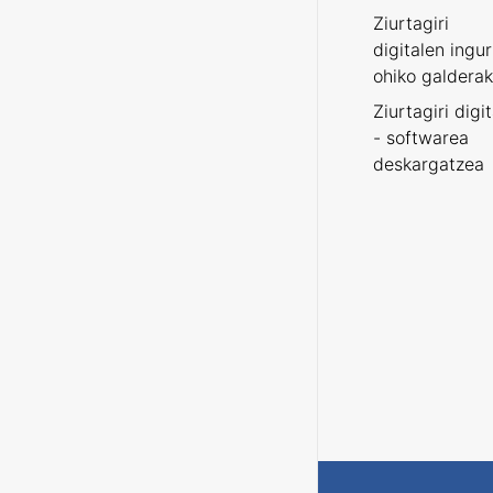
Ziurtagiri
digitalen ingu
ohiko galderak
Ziurtagiri digi
- softwarea
deskargatzea