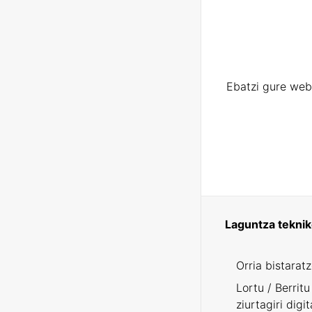
Ebatzi gure web
Laguntza tekni
Orria bistarat
Lortu / Berritu
ziurtagiri digit