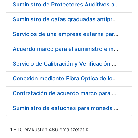
Suministro de Protectores Auditivos a medida para las personas trabajadoras de los Centros de Trabajo de Madrid y Burgos
Suministro de gafas graduadas antiproyecciones para los trabajadores de la FNMT-RCM en los centros de trabajo de Madrid y Burgos
Servicios de una empresa externa para el asesoramiento y resolución de los recursos de alzada que se presentan relacionados con procesos de selección para la FNMT-RCM
Acuerdo marco para el suministro e instalación de persianas, estores y otros complementos
Servicio de Calibración y Verificación Externa de los Equipos de Medición del Servicio de Prevención de la FNMT-RCM
Conexión mediante Fibra Óptica de los Centros de Proceso de Datos (CPDs) de las sedes de la FNMT-RCM de Burgos y Madrid
Contratación de acuerdo marco para el Suministro de Material de Electricidad para la Fábrica Nacional de Moneda y Timbre-Real Casa de la Moneda en su centro de trabajo de Burgos
Suministro de estuches para moneda de 30 €
1 - 10 erakusten 486 emaitzetatik.