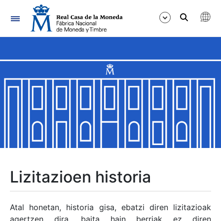
Nabigazioa
Erakutsi/Ezkutatu
Erakutsi/Ezkutatu
Erakutsi/Ezkutatu
Erakutsi/Ezkutatu
Erakutsi/Ezkutatu
Lizitazioen historia
Erakutsi/Ezkutatu
Atal honetan, historia gisa, ebatzi diren lizitazioak
agertzen dira, baita hain berriak ez diren