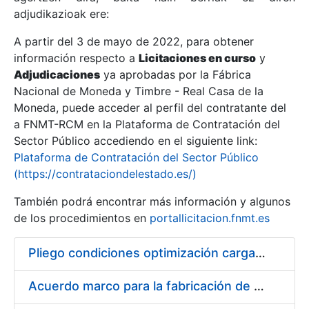
adjudikazioak ere:
A partir del 3 de mayo de 2022, para obtener
Erakutsi/Ezkutatu
información respecto a
Licitaciones en curso
y
Erakutsi/Ezkutatu
Adjudicaciones
ya aprobadas por la Fábrica
Nacional de Moneda y Timbre - Real Casa de la
Erakutsi/Ezkutatu
Moneda, puede acceder al perfil del contratante del
a FNMT-RCM en la Plataforma de Contratación del
Sector Público accediendo en el siguiente link:
Plataforma de Contratación del Sector Público
(https://contrataciondelestado.es/)
También podrá encontrar más información y algunos
de los procedimientos en
portallicitacion.fnmt.es
Pliego condiciones optimización cargas compras firmado
Erakutsi/Ezkutatu
Acuerdo marco para la fabricación de piezas