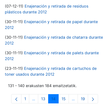
(07-12-11)
Enajenación y retirada de residuos
plásticos durante 2012
(30-11-11)
Enajenación y retirada de papel durante
2012
(30-11-11)
Enajenación y retirada de chatarra durante
2012
(30-11-11)
Enajenación y retirada de palets durante
2012
(23-11-11)
Enajenación y retirada de cartuchos de
toner usados durante 2012
131 - 140 erakusten 184 emaitzetatik.
1
...
13
14
15
...
19
Orrialdea
Intermediate Pages Use TAB to navigate.
Orrialdea
Orrialdea
Orrialdea
Intermediate Pages
Orrialdea