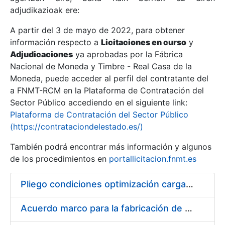
adjudikazioak ere:
A partir del 3 de mayo de 2022, para obtener
Erakutsi/Ezkutatu
información respecto a
Licitaciones en curso
y
Erakutsi/Ezkutatu
Adjudicaciones
ya aprobadas por la Fábrica
Nacional de Moneda y Timbre - Real Casa de la
Erakutsi/Ezkutatu
Moneda, puede acceder al perfil del contratante del
a FNMT-RCM en la Plataforma de Contratación del
Sector Público accediendo en el siguiente link:
Plataforma de Contratación del Sector Público
(https://contrataciondelestado.es/)
También podrá encontrar más información y algunos
de los procedimientos en
portallicitacion.fnmt.es
Pliego condiciones optimización cargas compras firmado
Erakutsi/Ezkutatu
Acuerdo marco para la fabricación de piezas