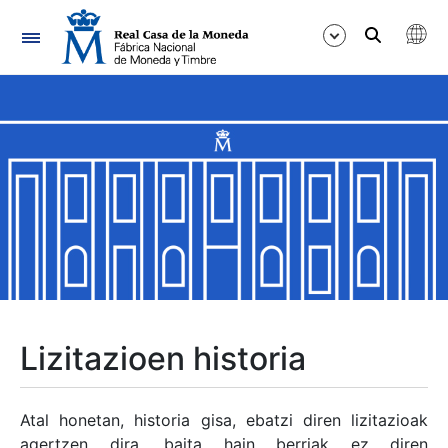
Nabigazioa
Erakutsi/Ezkutatu
Erakutsi/Ezkutatu
Erakutsi/Ezkutatu
Erakutsi/Ezkutatu
Erakutsi/Ezkutatu
Lizitazioen historia
Erakutsi/Ezkutatu
Atal honetan, historia gisa, ebatzi diren lizitazioak
agertzen dira, baita hain berriak ez diren