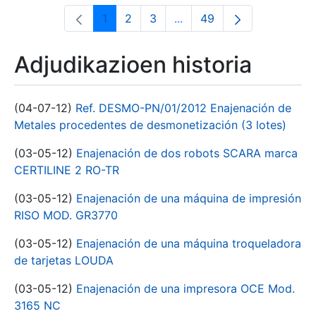
1
2
3
...
49
Orrialdea
Orrialdea
Orrialdea
Intermediate Pages Use T
Orrialdea
Adjudikazioen historia
(04-07-12)
Ref. DESMO-PN/01/2012 Enajenación de
Metales procedentes de desmonetización (3 lotes)
(03-05-12)
Enajenación de dos robots SCARA marca
CERTILINE 2 RO-TR
(03-05-12)
Enajenación de una máquina de impresión
RISO MOD. GR3770
(03-05-12)
Enajenación de una máquina troqueladora
de tarjetas LOUDA
(03-05-12)
Enajenación de una impresora OCE Mod.
3165 NC