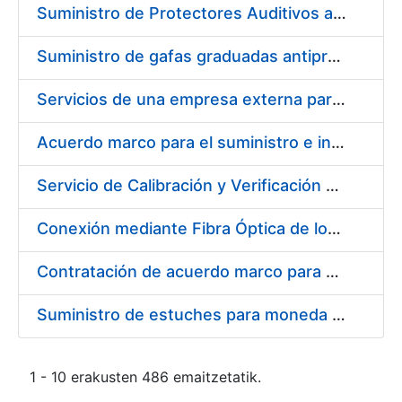
Suministro de Protectores Auditivos a medida para las personas trabajadoras de los Centros de Trabajo de Madrid y Burgos
Suministro de gafas graduadas antiproyecciones para los trabajadores de la FNMT-RCM en los centros de trabajo de Madrid y Burgos
Servicios de una empresa externa para el asesoramiento y resolución de los recursos de alzada que se presentan relacionados con procesos de selección para la FNMT-RCM
Acuerdo marco para el suministro e instalación de persianas, estores y otros complementos
Servicio de Calibración y Verificación Externa de los Equipos de Medición del Servicio de Prevención de la FNMT-RCM
Conexión mediante Fibra Óptica de los Centros de Proceso de Datos (CPDs) de las sedes de la FNMT-RCM de Burgos y Madrid
Contratación de acuerdo marco para el Suministro de Material de Electricidad para la Fábrica Nacional de Moneda y Timbre-Real Casa de la Moneda en su centro de trabajo de Burgos
Suministro de estuches para moneda de 30 €
1 - 10 erakusten 486 emaitzetatik.