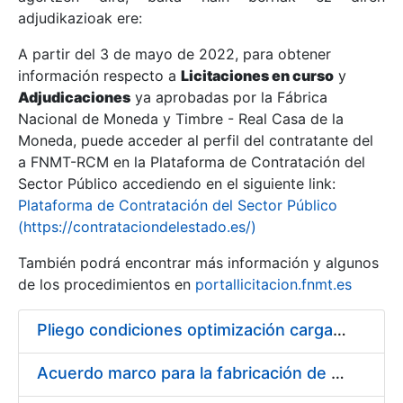
adjudikazioak ere:
A partir del 3 de mayo de 2022, para obtener
Erakutsi/Ezkutatu
información respecto a
Licitaciones en curso
y
Erakutsi/Ezkutatu
Adjudicaciones
ya aprobadas por la Fábrica
Nacional de Moneda y Timbre - Real Casa de la
Erakutsi/Ezkutatu
Moneda, puede acceder al perfil del contratante del
a FNMT-RCM en la Plataforma de Contratación del
Sector Público accediendo en el siguiente link:
Plataforma de Contratación del Sector Público
(https://contrataciondelestado.es/)
También podrá encontrar más información y algunos
de los procedimientos en
portallicitacion.fnmt.es
Pliego condiciones optimización cargas compras firmado
Erakutsi/Ezkutatu
Acuerdo marco para la fabricación de piezas