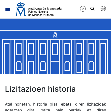
Nabigazioa
Erakutsi/Ezkutatu
Erakutsi/Ezkutatu
Erakutsi/Ezkutatu
Erakutsi/Ezkutatu
Erakutsi/Ezkutatu
Lizitazioen historia
Erakutsi/Ezkutatu
Atal honetan, historia gisa, ebatzi diren lizitazioak
agertzen dira, baita hain berriak ez diren