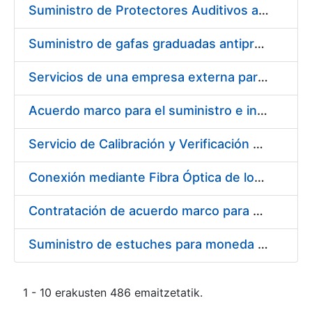
Suministro de Protectores Auditivos a medida para las personas trabajadoras de los Centros de Trabajo de Madrid y Burgos
Suministro de gafas graduadas antiproyecciones para los trabajadores de la FNMT-RCM en los centros de trabajo de Madrid y Burgos
Servicios de una empresa externa para el asesoramiento y resolución de los recursos de alzada que se presentan relacionados con procesos de selección para la FNMT-RCM
Acuerdo marco para el suministro e instalación de persianas, estores y otros complementos
Servicio de Calibración y Verificación Externa de los Equipos de Medición del Servicio de Prevención de la FNMT-RCM
Conexión mediante Fibra Óptica de los Centros de Proceso de Datos (CPDs) de las sedes de la FNMT-RCM de Burgos y Madrid
Contratación de acuerdo marco para el Suministro de Material de Electricidad para la Fábrica Nacional de Moneda y Timbre-Real Casa de la Moneda en su centro de trabajo de Burgos
Suministro de estuches para moneda de 30 €
1 - 10 erakusten 486 emaitzetatik.