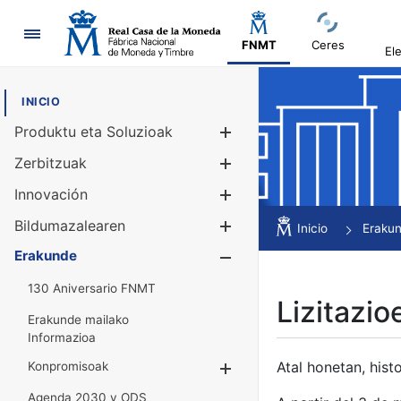
Nabigazioa
FNMT
Ceres
El
INICIO
Produktu eta Soluzioak
Erakutsi/Ezku
Zerbitzuak
Erakutsi/Ezku
Innovación
Erakutsi/Ezku
Bildumazalearen
Erakutsi/Ezku
Inicio
Eraku
Erakunde
Erakutsi/Ezku
130 Aniversario FNMT
Lizitazio
Erakunde mailako
Informazioa
Atal honetan, histo
Konpromisoak
Erakutsi/Ezkuta
Agenda 2030 y ODS