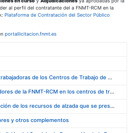
ciones en curso
y
Adjudicaciones
ya aprobadas por la
er al perfil del contratante del a FNMT-RCM en la
k:
Plataforma de Contratación del Sector Público
en
portallicitacion.fnmt.es
Suministro de Protectores Auditivos a medida para las personas trabajadoras de los Centros de Trabajo de Madrid y Burgos
Suministro de gafas graduadas antiproyecciones para los trabajadores de la FNMT-RCM en los centros de trabajo de Madrid y Burgos
Servicios de una empresa externa para el asesoramiento y resolución de los recursos de alzada que se presentan relacionados con procesos de selección para la FNMT-RCM
tores y otros complementos