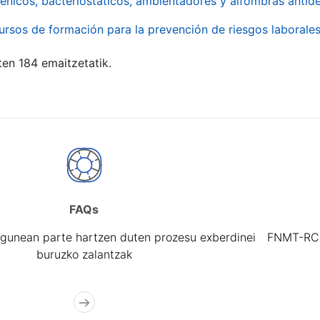
énicos, bacteriostáticos, ambientadores y alfombras antide
ursos de formación para la prevención de riesgos laborale
ten 184 emaitzetatik.
FAQs
gunean parte hartzen duten prozesu exberdinei
FNMT-RCM 
buruzko zalantzak