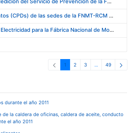
Servicio de Calibración y Verificación Externa de los Equipos de Medición del Servicio de Prevención de la FNMT-RCM
Conexión mediante Fibra Óptica de los Centros de Proceso de Datos (CPDs) de las sedes de la FNMT-RCM de Burgos y Madrid
Contratación de acuerdo marco para el Suministro de Material de Electricidad para la Fábrica Nacional de Moneda y Timbre-Real Casa de la Moneda en su centro de trabajo de Burgos
1
2
3
...
49
Orrialdea
Orrialdea
Orrialdea
Intermediate Pa
Orrialdea
os durante el año 2011
 de la caldera de oficinas, caldera de aceite, conducto
te el año 2011