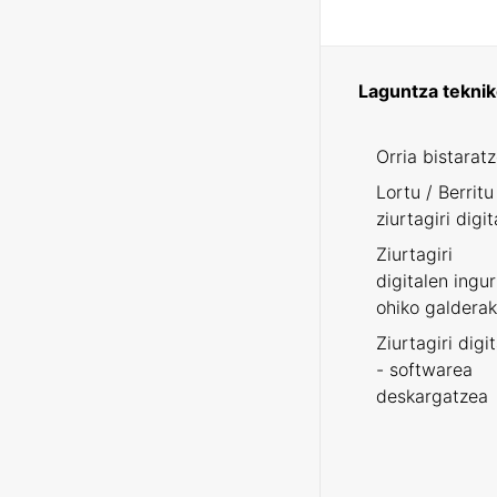
Laguntza tekni
Orria bistarat
Lortu / Berritu
ziurtagiri digit
Ziurtagiri
digitalen ingu
ohiko galderak
Ziurtagiri digi
- softwarea
deskargatzea