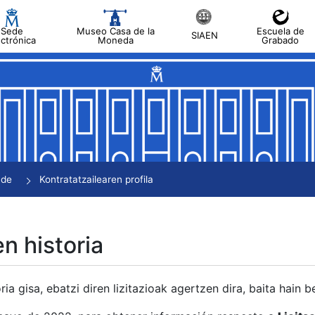
Sede
Museo Casa de la
Escuela de
SIAEN
ectrónica
Moneda
Grabado
tatu
tatu
tatu
tatu
nde
Kontratatzailearen profila
tatu
en historia
ria gisa, ebatzi diren lizitazioak agertzen dira, baita hain 
tu