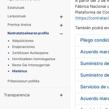
A partir del 3 de
Fábrica Nacional 
Estatutuak
Plataforma de Cont
Lanpostuak
Erakutsi/Ezkuta
(https://contratac
Prentsa Aretoa
Erakutsi/Ezkuta
También podrá enc
Kontratatzailearen profila
Erakutsi/Ezkut
Pliego condic
Adquisiciones
Enajenaciones
Acuerdo marco
Zerbitzuen Aurkezpena
Hornitzaileen homologazioa
Beste Gai Interesgarriak
Histórico
Pribatutasun politika
Transparencia
Erakutsi/Ezku
Acuerdo marco