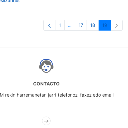
slizantes
s
1
...
17
18
19
Orrialdea
Intermediate Pages Use TA
Orrialdea
Orrialdea
Orrialdea
CONTACTO
rekin harremanetan jarri telefonoz, faxez edo email