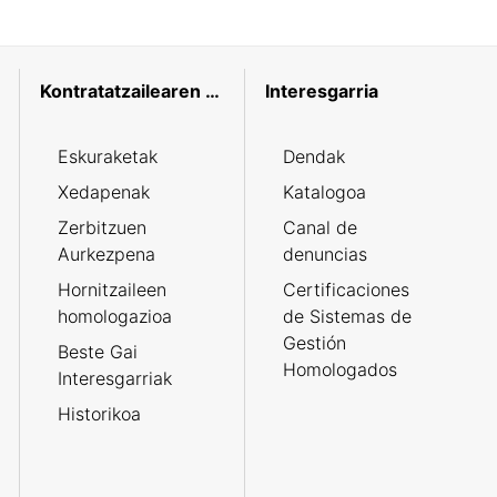
Kontratatzailearen profila
Interesgarria
Eskuraketak
Dendak
Xedapenak
Katalogoa
Zerbitzuen
Canal de
Aurkezpena
denuncias
Hornitzaileen
Certificaciones
homologazioa
de Sistemas de
Gestión
Beste Gai
Homologados
Interesgarriak
Historikoa