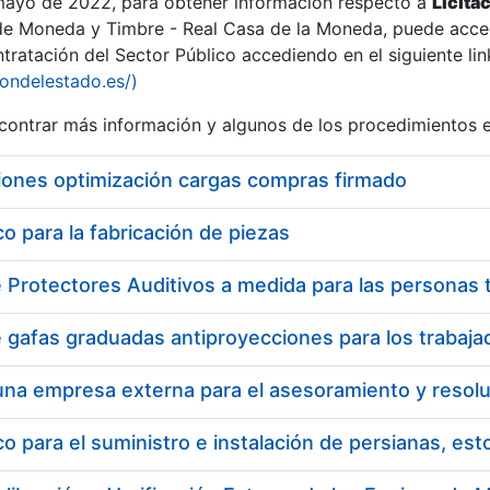
 mayo de 2022, para obtener información respecto a
Licita
de Moneda y Timbre - Real Casa de la Moneda, puede acced
ratación del Sector Público accediendo en el siguiente lin
tu
iondelestado.es/)
tu
ontrar más información y algunos de los procedimientos 
atu
iones optimización cargas compras firmado
 para la fabricación de piezas
tatu
 para el suministro e instalación de persianas, es