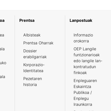
koa
Prentsa
Lanpostuak
zea
Albisteak
Informazio
orokorra
Prentsa Oharrak
ala
OEP Langile
Dossier
funtzionarioak
erabilgarriak
edo langile lan-
ruko
Korporazio-
kontratudun
Identitatea
finkoak
tala
Pezetaren
Enpleguaren
historia
Eskaintza
Publikoa /
Enplegu
Iraunkorra