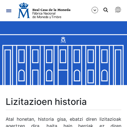
Nabigazioa
Erakutsi/Ezkutatu
Erakutsi/Ezkutatu
Erakutsi/Ezkutatu
Erakutsi/Ezkutatu
Erakutsi/Ezkutatu
Lizitazioen historia
Erakutsi/Ezkutatu
Atal honetan, historia gisa, ebatzi diren lizitazioak
agertzen dira, baita hain berriak ez diren