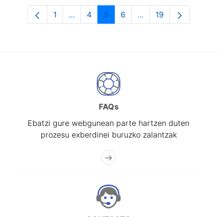
1
...
4
5
6
...
19
Orrialdea
Intermediate Pages Use TAB to navigat
Orrialdea
Orrialdea
Orrialdea
Intermediate Pages U
Orrialdea
FAQs
Ebatzi gure webgunean parte hartzen duten
prozesu exberdinei buruzko zalantzak