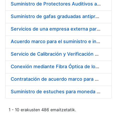
Suministro de Protectores Auditivos a medida para las personas trabajadoras de los Centros de Trabajo de Madrid y Burgos
Suministro de gafas graduadas antiproyecciones para los trabajadores de la FNMT-RCM en los centros de trabajo de Madrid y Burgos
Servicios de una empresa externa para el asesoramiento y resolución de los recursos de alzada que se presentan relacionados con procesos de selección para la FNMT-RCM
Acuerdo marco para el suministro e instalación de persianas, estores y otros complementos
Servicio de Calibración y Verificación Externa de los Equipos de Medición del Servicio de Prevención de la FNMT-RCM
Conexión mediante Fibra Óptica de los Centros de Proceso de Datos (CPDs) de las sedes de la FNMT-RCM de Burgos y Madrid
Contratación de acuerdo marco para el Suministro de Material de Electricidad para la Fábrica Nacional de Moneda y Timbre-Real Casa de la Moneda en su centro de trabajo de Burgos
Suministro de estuches para moneda de 30 €
1 - 10 erakusten 486 emaitzetatik.