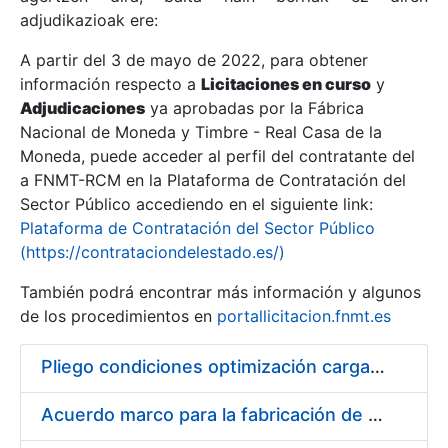
adjudikazioak ere:
A partir del 3 de mayo de 2022, para obtener
Erakutsi/Ezkutatu
información respecto a
Licitaciones en curso
y
Erakutsi/Ezkutatu
Adjudicaciones
ya aprobadas por la Fábrica
Nacional de Moneda y Timbre - Real Casa de la
Erakutsi/Ezkutatu
Moneda, puede acceder al perfil del contratante del
a FNMT-RCM en la Plataforma de Contratación del
Sector Público accediendo en el siguiente link:
Plataforma de Contratación del Sector Público
(https://contrataciondelestado.es/)
También podrá encontrar más información y algunos
de los procedimientos en
portallicitacion.fnmt.es
Pliego condiciones optimización cargas compras firmado
Erakutsi/Ezkutatu
Acuerdo marco para la fabricación de piezas